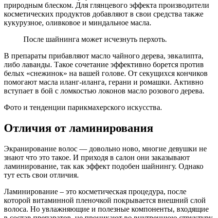
природным блеском. Для глянцевого эффекта производители
косметических продуктов добавляют в свои средства также
кукурузное, оливковое и миндальное масла.
После шайнинга может исчезнуть перхоть.
В препараты прибавляют масло чайного дерева, эвкалипта,
либо лаванды. Такое сочетание эффективно борется против
белых «снежинок» на вашей голове. От секущихся кончиков
помогают масла иланг-иланга, герани и ромашки. Активно
вступает в бой с ломкостью локонов масло розового дерева.
Фото и тенденции парикмахерского искусства.
Отличия от ламинирования
Экранирование волос — довольно ново, многие девушки не
знают что это такое. И приходя в салон они заказывают
ламинирование, так как эффект подобен шайнингу. Однако
тут есть свои отличия.
Ламинирование – это косметическая процедура, после
которой витаминной пленочкой покрывается внешний слой
волоса. Но увлажняющие и полезные компоненты, входящие
в состав препаратов, не проникают во внутреннюю структуру