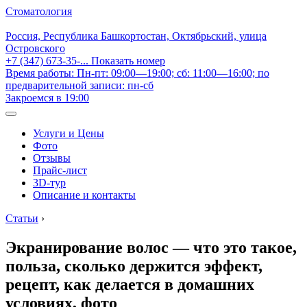
Стоматология
Россия, Республика Башкортостан, Октябрьский, улица
Островского
+7 (347) 673-35-...
Показать номер
Время работы: Пн-пт: 09:00—19:00; сб: 11:00—16:00; по
предварительной записи: пн-сб
Закроемся в 19:00
Услуги и Цены
Фото
Отзывы
Прайс-лист
3D-тур
Описание и контакты
Статьи
›
Экранирование волос — что это такое,
польза, сколько держится эффект,
рецепт, как делается в домашних
условиях, фото