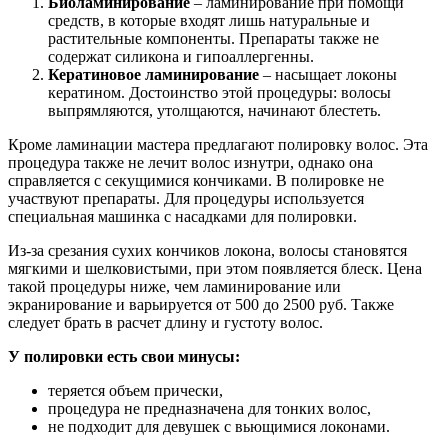
Биоламинирование
– ламинирование при помощи
средств, в которые входят лишь натуральные и
растительные компоненты. Препараты также не
содержат силикона и гипоаллергенны.
Кератиновое ламинирование
– насыщает локоны
кератином. Достоинство этой процедуры: волосы
выпрямляются, утолщаются, начинают блестеть.
Кроме ламинации мастера предлагают полировку волос. Эта
процедура также не лечит волос изнутри, однако она
справляется с секущимися кончиками. В полировке не
участвуют препараты. Для процедуры используется
специальная машинка с насадками для полировки.
Из-за срезания сухих кончиков локона, волосы становятся
мягкими и шелковистыми, при этом появляется блеск. Цена
такой процедуры ниже, чем ламинирование или
экранирование и варьируется от 500 до 2500 руб. Также
следует брать в расчет длину и густоту волос.
У полировки есть свои минусы:
теряется объем прически,
процедура не предназначена для тонких волос,
не подходит для девушек с вьющимися локонами.