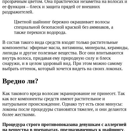
прозрачным цветом. Она практически незаметна на волосах и
ее функция – блеск и защита прядей от внешних
раздражителей.
Цветной шайнинг бережно окрашивает волосы
специальной безопасной краской без аммиаков, а
также перекиси водорода.
В состав такого вида средств входят только растительные
компоненты: эфирные масла, витамины, минералы, керамиды,
липиды и другие полезные вещества. Все они впитываются
внутрь волоса, придавая ему природную силу и блеск
снаружи, и в целом здоровый вид. При этом можно самому
выбрать оттенок, который хочется видеть на своих локонах.
Вредно ли?
Как такового вреда волосам экранирование не принесет. Так
как все компоненты средств имеют растительное и
натуральное происхождение. Однако тут есть свои минусы:
локоны после процедуры становятся тяжелее, и они делаются
более жесткими.
Процедура строго противопоказана девушкам с аллергией
на вещества в препаратах, предназначенных к шайнингу
.