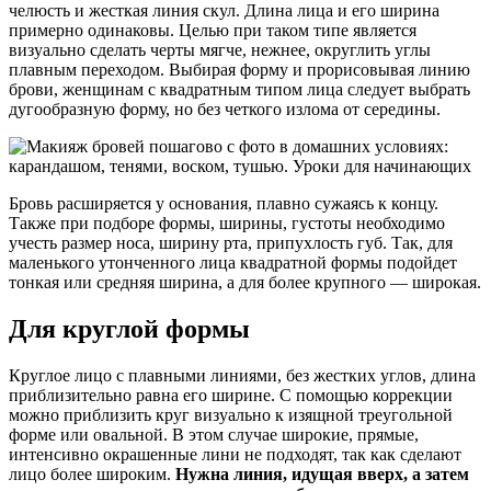
челюсть и жесткая линия скул. Длина лица и его ширина
примерно одинаковы. Целью при таком типе является
визуально сделать черты мягче, нежнее, округлить углы
плавным переходом. Выбирая форму и прорисовывая линию
брови, женщинам с квадратным типом лица следует выбрать
дугообразную форму, но без четкого излома от середины.
Бровь расширяется у основания, плавно сужаясь к концу.
Также при подборе формы, ширины, густоты необходимо
учесть размер носа, ширину рта, припухлость губ. Так, для
маленького утонченного лица квадратной формы подойдет
тонкая или средняя ширина, а для более крупного — широкая.
Для круглой формы
Круглое лицо с плавными линиями, без жестких углов, длина
приблизительно равна его ширине. С помощью коррекции
можно приблизить круг визуально к изящной треугольной
форме или овальной. В этом случае широкие, прямые,
интенсивно окрашенные лини не подходят, так как сделают
лицо более широким.
Нужна линия, идущая вверх, а затем