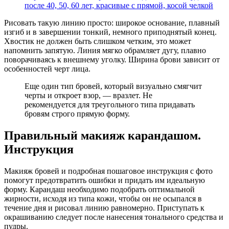
после 40, 50, 60 лет, красивые с прямой, косой челкой
Рисовать такую линию просто: широкое основание, плавный
изгиб и в завершении тонкий, немного приподнятый конец.
Хвостик не должен быть слишком четким, это может
напомнить запятую. Линия мягко обрамляет дугу, плавно
поворачиваясь к внешнему уголку. Ширина брови зависит от
особенностей черт лица.
Еще один тип бровей, который визуально смягчит
черты и откроет взор, — вразлет. Не
рекомендуется для треугольного типа придавать
бровям строго прямую форму.
Правильный макияж карандашом.
Инструкция
Макияж бровей и подробная пошаговое инструкция с фото
помогут предотвратить ошибки и придать им идеальную
форму. Карандаш необходимо подобрать оптимальной
жирности, исходя из типа кожи, чтобы он не осыпался в
течение дня и рисовал линию равномерно. Приступать к
окрашиванию следует после нанесения тонального средства и
пудры.