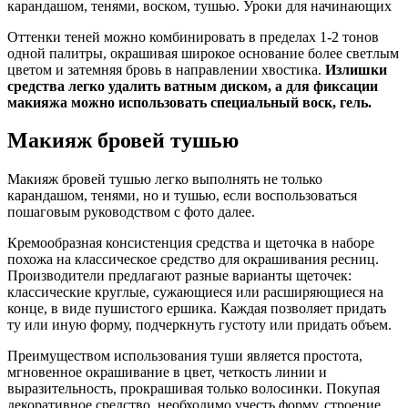
Оттенки теней можно комбинировать в пределах 1-2 тонов
одной палитры, окрашивая широкое основание более светлым
цветом и затемняя бровь в направлении хвостика.
Излишки
средства легко удалить ватным диском, а для фиксации
макияжа можно использовать специальный воск, гель.
Макияж бровей тушью
Макияж бровей тушью легко выполнять не только
карандашом, тенями, но и тушью, если воспользоваться
пошаговым руководством с фото далее.
Кремообразная консистенция средства и щеточка в наборе
похожа на классическое средство для окрашивания ресниц.
Производители предлагают разные варианты щеточек:
классические круглые, сужающиеся или расширяющиеся на
конце, в виде пушистого ершика. Каждая позволяет придать
ту или иную форму, подчеркнуть густоту или придать объем.
Преимуществом использования туши является простота,
мгновенное окрашивание в цвет, четкость линии и
выразительность, прокрашивая только волосинки. Покупая
декоративное средство, необходимо учесть форму, строение