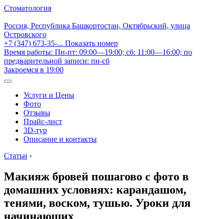
Стоматология
Россия, Республика Башкортостан, Октябрьский, улица
Островского
+7 (347) 673-35-...
Показать номер
Время работы: Пн-пт: 09:00—19:00; сб: 11:00—16:00; по
предварительной записи: пн-сб
Закроемся в 19:00
Услуги и Цены
Фото
Отзывы
Прайс-лист
3D-тур
Описание и контакты
Статьи
›
Макияж бровей пошагово с фото в
домашних условиях: карандашом,
тенями, воском, тушью. Уроки для
начинающих