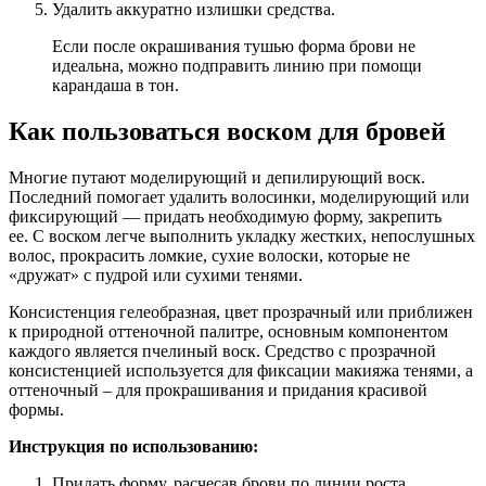
Удалить аккуратно излишки средства.
Если после окрашивания тушью форма брови не
идеальна, можно подправить линию при помощи
карандаша в тон.
Как пользоваться воском для бровей
Многие путают моделирующий и депилирующий воск.
Последний помогает удалить волосинки, моделирующий или
фиксирующий — придать необходимую форму, закрепить
ее. С воском легче выполнить укладку жестких, непослушных
волос, прокрасить ломкие, сухие волоски, которые не
«дружат» с пудрой или сухими тенями.
Консистенция гелеобразная, цвет прозрачный или приближен
к природной оттеночной палитре, основным компонентом
каждого является пчелиный воск. Средство с прозрачной
консистенцией используется для фиксации макияжа тенями, а
оттеночный – для прокрашивания и придания красивой
формы.
Инструкция по использованию:
Придать форму, расчесав брови по линии роста.