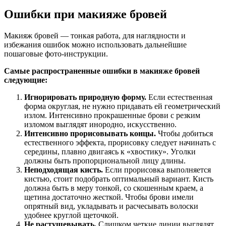
Ошибки при макияже бровей
Макияж бровей — тонкая работа, для наглядности и
избежания ошибок можно использовать дальнейшие
пошаговые фото-инструкции.
Самые распространенные ошибки в макияже бровей
следующие:
Игнорировать природную форму.
Если естественная
форма округлая, не нужно придавать ей геометрический
излом. Интенсивно прокрашенные брови с резким
изломом выглядят инородно, искусственно.
Интенсивно прорисовывать концы.
Чтобы добиться
естественного эффекта, прорисовку следует начинать с
середины, плавно двигаясь к «хвостику». Уголки
должны быть пропорциональной лицу длины.
Неподходящая кисть.
Если прорисовка выполняется
кистью, стоит подобрать оптимальный вариант. Кисть
должна быть в меру тонкой, со скошенным краем, а
щетина достаточно жесткой. Чтобы брови имели
опрятный вид, укладывать и расчесывать волоски
удобнее круглой щеточкой.
Не растушевывать.
Слишком четкие линии выглядят