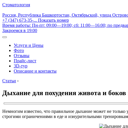
Стоматология
Россия, Республика Башкортостан, Октябрьский, улица Остров
+7 (347) 673-35-...
Показать номер
Время работы: Пн-пт: 09:00—19:00; сб: 11:00—16:00; по предва
Закроемся в 19:00
Услуги и Цены
Фото
Отзывы
Прайс-лист
3D-тур
Описание и контакты
Статьи
›
Дыхание для похудения живота и боков 
Немногим известно, что правильное дыхание может не только 
строгими ограничениями в еде и изнурительными тренировкам