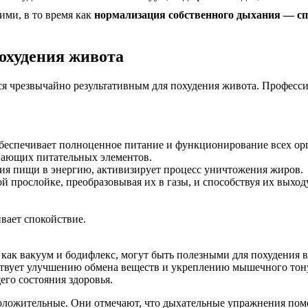
ими, в то время как
нормализация собственного дыхания — сп
охудения живота
ся чрезвычайно результативным для похудения живота. Професс
, обеспечивает полноценное питание и функционирование всех ор
упающих питательных элементов.
ния пищи в энергию, активизирует процесс уничтожения жиров.
й прослойке, преобразовывая их в газы, и способствуя их выход
вает спокойствие.
 как вакуум и бодифлекс, могут быть полезными для похудения в
ствует улучшению обмена веществ и укреплению мышечного тонус
его состояния здоровья.
оложительные. Они отмечают, что дыхательные упражнения помо