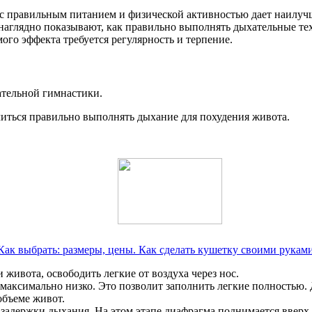
 с правильным питанием и физической активностью дает наилуч
 наглядно показывают, как правильно выполнять дыхательные т
ого эффекта требуется регулярность и терпение.
ательной гимнастики.
читься правильно выполнять дыхание для похудения живота.
Как выбрать: размеры, цены. Как сделать кушетку своими рукам
 живота, освободить легкие от воздуха через нос.
у максимально низко. Это позволит заполнить легкие полностью.
объеме живот.
з задержки дыхания. На этом этапе диафрагма поднимается вверх