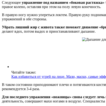
Следующее
упражнение под названием «боковая растяжка» 
правое колено, оставляя при этом на полу левую конечность.
В правую ногу нужно упереться локтем. Правую руку поднимают
упражнений в обе стороны.
Убрать лишний жир с живота также поможет движение «бр
делают вдох, потом выдох и приостанавливают дыхание.
Читайте также:
Как избавиться от угрей на лице. Мази, маски, самые эф
В таком состоянии приподнимают плечи и потягиваются кистями
рекомендуется 3-4 раза.
Для последнего упражнения «ножницы» снова следует лечь 
деятельность, совершают махи ногами в воздухе. Специалисты 