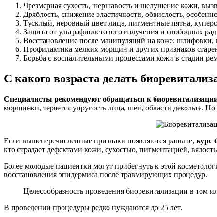
Чрезмерная сухость, шершавость и шелушение кожи, выз
Дряблость, снижение эластичности, обвислость, особенно
Тусклый, неровный цвет лица, пигментные пятна, куперо
Защита от ультрафиолетового излучения и свободных рад
Восстановление после манипуляций на коже: шлифовки, 
Профилактика мелких морщин и других признаков старе
Борьба с воспалительными процессами кожи в стадии ре
С какого возраста делать биоревитали
Специалисты рекомендуют обращаться к биоревитализации 
морщинки, теряется упругость лица, шеи, области декольте. Но э
Если вышеперечисленные признаки появляются раньше,
курс 
кто страдает дефектами кожи, сухостью, пигментацией, вялост
Более молодые пациентки могут прибегнуть к этой косметологи
восстановления эпидермиса после травмирующих процедур.
Целесообразность проведения биоревитализации в том ил
В проведении процедуры редко нуждаются до 25 лет.