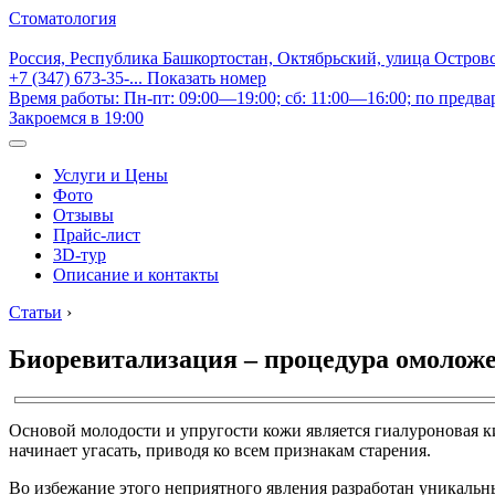
Стоматология
Россия, Республика Башкортостан, Октябрьский, улица Остров
+7 (347) 673-35-...
Показать номер
Время работы: Пн-пт: 09:00—19:00; сб: 11:00—16:00; по предва
Закроемся в 19:00
Услуги и Цены
Фото
Отзывы
Прайс-лист
3D-тур
Описание и контакты
Статьи
›
Биоревитализация – процедура омоложен
Основой молодости и упругости кожи является гиалуроновая ки
начинает угасать, приводя ко всем признакам старения.
Во избежание этого неприятного явления разработан уникальны