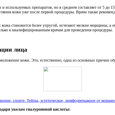
 и используемых препаратов, но в среднем составляет от 5 до 1
ояния кожи уже после первой процедуры. Врачи также рекоменд
: кожа становится более упругой, исчезают мелкие морщины, а 
только к квалифицированным врачам для проведения процедуры.
ации лица
моложение кожи. Это, естественно, одна из основных причин о
дицине, спорте. Тейпы, эстетическое, лимфодренажное от морщи
годаря уколам гиалуроновой кислоты: