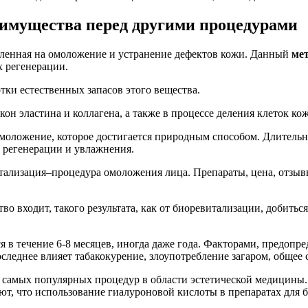
еимущества перед другими процедурами
вленная на омоложение и устранение дефектов кожи. Данный
мет
х регенерации.
тки естественных запасов этого вещества.
кон эластина и коллагена, а также в процессе деления клеток 
омоложение, которое достигается природным способом. Длительн
ы регенерации и увлажнения.
во входит, такого результата, как от биоревитализации, добитьс
ся в течение 6-8 месяцев, иногда даже года. Факторами, предоп
следнее влияет табакокурение, злоупотребление загаром, общее 
з самых популярных процедур в области эстетической медицины.
ют, что использование гиалуроновой кислоты в препаратах для