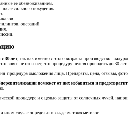
ванные ее обезвоживанием.
 после сильного похудения.
з.
икалов.
пилингов, операций.
ния.
миссии.
зацию
с 30 лет
, так как именно с этого возраста производство гиалур
то вовсе не означает, что процедуру нельзя проводить до 30 лет.
биоревитализации поможет от них избавиться и предотвратит
ью.
ческой процедуре и с целью защиты от солнечных лучей, наприм
и ином случае определит врач-дерматокосметолог.