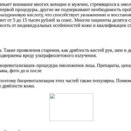
влекает внимание многих женщин и мужчин, стремящихся к омо
 первой процедуры, другие же подчеркивают необходимость про
гиалуроновую кислоту, что способствует увлажнению и восстан
яют от 5 до 15 тысяч рублей за сеанс. Многие пациенты делятся
висеть от индивидуальных особенностей кожи и квалификации с
 Такие проявления старения, как дряблость кистей рук, шеи и д
одвержены вреду ультрафиолетового излучения.
у, поэтому биоревитализация этих частей также популярна. Помим
и дряблости кожи.