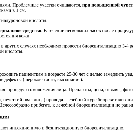
циями. Проблемные участки очищаются,
при повышенной чувст
ками в 1 см.
гиалуроновой кислоты.
ериальное средство
. В течение нескольких часов после процед
состояния кожи.
, в других случаях необходимо провести биоревитализацию 3-4 р
ой кислоты.
оходить пациенткам в возрасте 25-30 лет с целью замедлить ув
е дефекты (шероховатости, высыпания).
, нечеткий овал лица) проводят лечебный курс биоревитализац
. Целесообразно прибегать к лечебной биоревитализации не раньш
ция
ичают инъекционную и безинъекционную биоревитализацию.