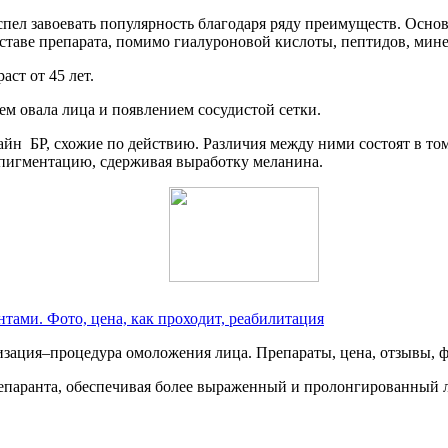
пел завоевать популярность благодаря ряду преимуществ. Основ
оставе препарата, помимо гиалуроновой кислоты, пептидов, мин
ст от 45 лет.
м овала лица и появлением сосудистой сетки.
н БР, схожие по действию. Различия между ними состоят в том
 пигментацию, сдерживая выработку меланина.
тами. Фото, цена, как проходит, реабилитация
епаранта, обеспечивая более выраженный и пролонгированный 