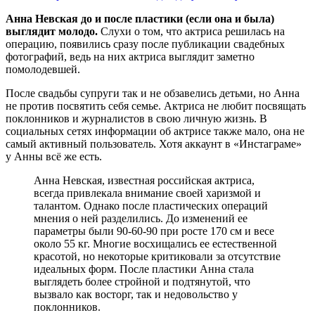
Анна Невская до и после пластики (если она и была)
выглядит молодо.
Слухи о том, что актриса решилась на
операцию, появились сразу после публикации свадебных
фотографий, ведь на них актриса выглядит заметно
помолодевшей.
После свадьбы супруги так и не обзавелись детьми, но Анна
не против посвятить себя семье. Актриса не любит посвящать
поклонников и журналистов в свою личную жизнь. В
социальных сетях информации об актрисе также мало, она не
самый активный пользователь. Хотя аккаунт в «Инстаграме»
у Анны всё же есть.
Анна Невская, известная российская актриса,
всегда привлекала внимание своей харизмой и
талантом. Однако после пластических операций
мнения о ней разделились. До изменений ее
параметры были 90-60-90 при росте 170 см и весе
около 55 кг. Многие восхищались ее естественной
красотой, но некоторые критиковали за отсутствие
идеальных форм. После пластики Анна стала
выглядеть более стройной и подтянутой, что
вызвало как восторг, так и недовольство у
поклонников.