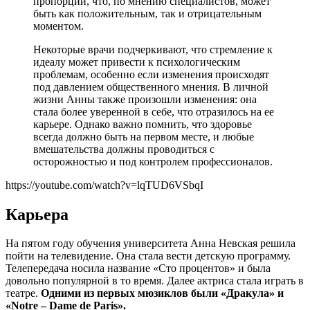
пропорции, что, по мнению специалистов, может
быть как положительным, так и отрицательным
моментом.
Некоторые врачи подчеркивают, что стремление к
идеалу может привести к психологическим
проблемам, особенно если изменения происходят
под давлением общественного мнения. В личной
жизни Анны также произошли изменения: она
стала более уверенной в себе, что отразилось на ее
карьере. Однако важно помнить, что здоровье
всегда должно быть на первом месте, и любые
вмешательства должны проводиться с
осторожностью и под контролем профессионалов.
https://youtube.com/watch?v=lqTUD6VSbqI
Карьера
На пятом году обучения университета Анна Невская решила
пойти на телевидение. Она стала вести детскую программу.
Телепередача носила название «Сто процентов» и была
довольно популярной в то время. Далее актриса стала играть в
театре.
Одними из первых мюзиклов были «Дракула» и
«Notre – Dame de Paris».