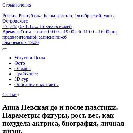
Стоматология
Россия, Республика Башкортостан, Октябрьский, улица
Островского
+7 (347) 673-35-...
Показать номер
Время работы: Пн-пт: 09:00—19:00; сб: 11:00—16:00; по
предварительной записи: пн-сб
Закроемся в 19:00
Услуги и Цены
Фото
Отзывы
Прайс-лист
3D-тур
Описание и контакты
Статьи
›
Анна Невская до и после пластики.
Параметры фигуры, рост, вес, как
похудела актриса, биография, личная
жизнь