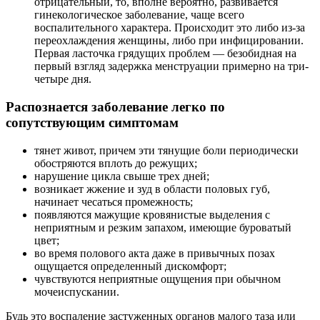
отрицательный, то, вполне вероятно, развивается
гинекологическое заболевание, чаще всего
воспалительного характера. Происходит это либо из-за
переохлаждения женщины, либо при инфицировании.
Первая ласточка грядущих проблем — безобидная на
первый взгляд задержка менструации примерно на три-
четыре дня.
Распознается заболевание легко по
сопутствующим симптомам
тянет живот, причем эти тянущие боли периодически
обостряются вплоть до режущих;
нарушение цикла свыше трех дней;
возникает жжение и зуд в области половых губ,
начинает чесаться промежность;
появляются мажущие кровянистые выделения с
неприятным и резким запахом, имеющие буроватый
цвет;
во время полового акта даже в привычных позах
ощущается определенный дискомфорт;
чувствуются неприятные ощущения при обычном
мочеиспускании.
Будь это воспаление застуженных органов малого таза или