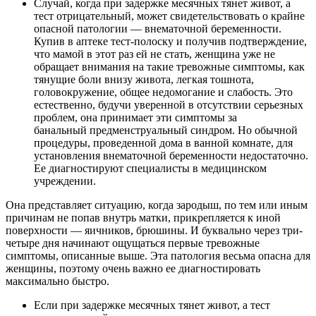
Случай, когда при задержке месячных тянет живот, а
тест отрицательный, может свидетельствовать о крайне
опасной патологии — внематочной беременности.
Купив в аптеке тест-полоску и получив подтверждение,
что мамой в этот раз ей не стать, женщина уже не
обращает внимания на такие тревожные симптомы, как
тянущие боли внизу живота, легкая тошнота,
головокружение, общее недомогание и слабость. Это
естественно, будучи уверенной в отсутствии серьезных
проблем, она принимает эти симптомы за
банальный предменструальный синдром. Но обычной
процедуры, проведенной дома в ванной комнате, для
установления внематочной беременности недостаточно.
Ее диагностируют специалисты в медицинском
учреждении.
Она представляет ситуацию, когда зародыш, по тем или иным
причинам не попав внутрь матки, прикрепляется к иной
поверхности — яичников, брюшины. И буквально через три-
четыре дня начинают ощущаться первые тревожные
симптомы, описанные выше. Эта патология весьма опасна для
женщины, поэтому очень важно ее диагностировать
максимально быстро.
Если при задержке месячных тянет живот, а тест