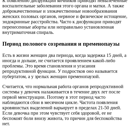
К появлению дисфункции яичников приводят невылеченные
воспалительные заболевания этого органа и матки. А также
доброкачественные и злокачественные новообразования
женских половых органов, нервное и физическое истощение,
эндокринные расстройства. Часто к дисфункции приводят
перенесенные аборты или неправильно установленная
внутриматочная спираль.
Период полового созревания и пременопаузы
Есть в жизни женщин два периода, когда задержка 15 дней, а
иногда и дольше, не считается проявлением какой-либо
проблемы. Это время становления и угасания
репродуктивной функции. У подростков оно называется
пубертатом, а у зрелых женщин пременопаузой.
Считается, что нормальная работа органов репродуктивной
системы у девочек налаживается в течение двух лет после
первой менструации. Поэтому в этот период часто
наблюдаются сбои в месячном цикле. Частота появления
кровянистых выделений варьирует в пределах 21-50 дней.
Если девочка при этом чувствует себя здоровой, ее не
беспокоят боли внизу живота, то причин для беспокойства
нет.