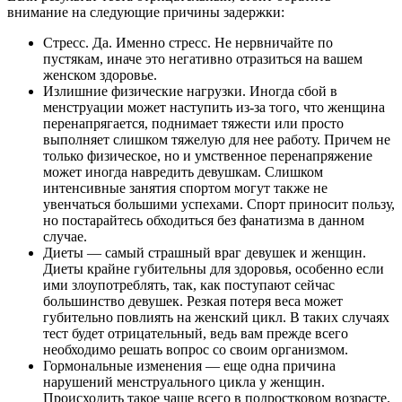
внимание на следующие причины задержки:
Стресс. Да. Именно стресс. Не нервничайте по
пустякам, иначе это негативно отразиться на вашем
женском здоровье.
Излишние физические нагрузки. Иногда сбой в
менструации может наступить из-за того, что женщина
перенапрягается, поднимает тяжести или просто
выполняет слишком тяжелую для нее работу. Причем не
только физическое, но и умственное перенапряжение
может иногда навредить девушкам. Слишком
интенсивные занятия спортом могут также не
увенчаться большими успехами. Спорт приносит пользу,
но постарайтесь обходиться без фанатизма в данном
случае.
Диеты — самый страшный враг девушек и женщин.
Диеты крайне губительны для здоровья, особенно если
ими злоупотреблять, так, как поступают сейчас
большинство девушек. Резкая потеря веса может
губительно повлиять на женский цикл. В таких случаях
тест будет отрицательный, ведь вам прежде всего
необходимо решать вопрос со своим организмом.
Гормональные изменения — еще одна причина
нарушений менструального цикла у женщин.
Происходить такое чаще всего в подростковом возрасте.