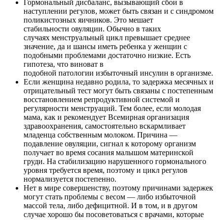
Гормональный дисбаланс, вызывающий сбои в
наступлении регулов, может быть связан и с синдромом
поликистозных яичников. Это мешает
стабильности овуляции. Обычно в таких
случаях менструальный цикл превышает среднее
значение, да и шансы иметь ребенка у женщин с
подобными проблемами достаточно низкие. Есть
гипотеза, что виноват в
подобной патологии избыточный инсулин в организме.
Если женщина недавно родила, то задержка месячных и
отрицательный тест могут быть связаны с постепенным
восстановлением репродуктивной системой и
регулярности менструаций. Тем более, если молодая
мама, как и рекомендует Всемирная организация
здравоохранения, самостоятельно вскармливает
младенца собственным молоком. Причина —
подавление овуляции, сигнал к которому организм
получает во время сосания малышом материнской
груди. На стабилизацию нарушенного гормонального
уровня требуется время, поэтому и цикл регулов
нормализуется постепенно.
Нет в мире совершенству, поэтому причинами задержек
могут стать проблемы с весом — либо избыточной
массой тела, либо дефицитной. И в том, и в другом
случае хорошо бы посоветоваться с врачами, которые