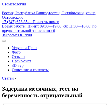
Стоматология
Россия, Республика Башкортостан, Октябрьский, улица
Островского
+7 (347) 673-35-...
Показать номер
Время работы: Пн-пт: 09:00—19:00; сб: 11:00—16:00; по
предварительной записи: пн-сб
Закроемся в 19:00
Услуги и Цены
Фото
Отзывы
Прайс-лист
3D-тур
Описание и контакты
Статьи
›
Задержка месячных, тест на
беременность отрицательный