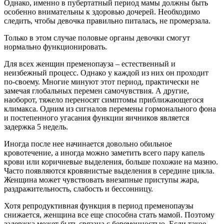
Однако, именно в пубертатный период мамы должны быть
особенно внимательны к здоровью дочерей. Необходимо
следить, чтобы девочка правильно питалась, не промерзала.
Только в этом случае половые органы девочки смогут
нормально функционировать.
Для всех женщин пременопауза – естественный и
неизбежный процесс. Однако у каждой из них он проходит
по-своему. Многие минуют этот период, практически не
замечая глобальных перемен самочувствия. А другие,
наоборот, тяжело переносят симптомы приближающегося
климакса. Одним из сигналов перемены гормонального фона
и постепенного угасания функции яичников является
задержка 5 недель.
Иногда после нее начинается довольно обильное
кровотечение, а иногда можно заметить всего пару капель
крови или коричневые выделения, больше похожие на мазню.
Часто появляются кровянистые выделения в середине цикла.
Женщина может чувствовать внезапные приступы жара,
раздражительность, слабость и бессонницу.
Хотя репродуктивная функция в период пременопаузы
снижается, женщина все еще способна стать мамой. Поэтому
задержка может быть связана с беременностью. Если такое