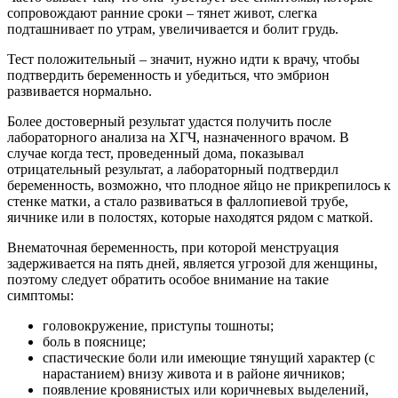
сопровождают ранние сроки – тянет живот, слегка
подташнивает по утрам, увеличивается и болит грудь.
Тест положительный – значит, нужно идти к врачу, чтобы
подтвердить беременность и убедиться, что эмбрион
развивается нормально.
Более достоверный результат удастся получить после
лабораторного анализа на ХГЧ, назначенного врачом. В
случае когда тест, проведенный дома, показывал
отрицательный результат, а лабораторный подтвердил
беременность, возможно, что плодное яйцо не прикрепилось к
стенке матки, а стало развиваться в фаллопиевой трубе,
яичнике или в полостях, которые находятся рядом с маткой.
Внематочная беременность, при которой менструация
задерживается на пять дней, является угрозой для женщины,
поэтому следует обратить особое внимание на такие
симптомы:
головокружение, приступы тошноты;
боль в пояснице;
спастические боли или имеющие тянущий характер (с
нарастанием) внизу живота и в районе яичников;
появление кровянистых или коричневых выделений,