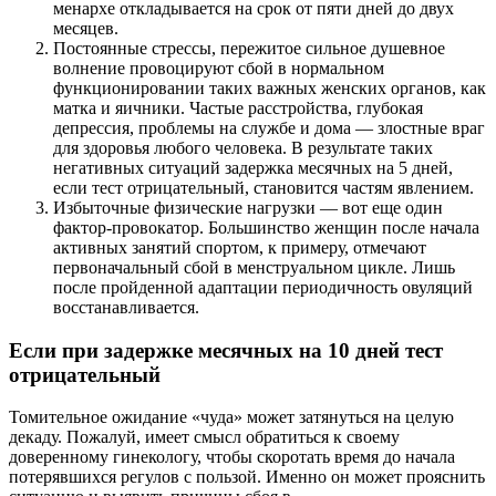
менархе откладывается на срок от пяти дней до двух
месяцев.
Постоянные стрессы, пережитое сильное душевное
волнение провоцируют сбой в нормальном
функционировании таких важных женских органов, как
матка и яичники. Частые расстройства, глубокая
депрессия, проблемы на службе и дома — злостные враг
для здоровья любого человека. В результате таких
негативных ситуаций задержка месячных на 5 дней,
если тест отрицательный, становится частям явлением.
Избыточные физические нагрузки — вот еще один
фактор-провокатор. Большинство женщин после начала
активных занятий спортом, к примеру, отмечают
первоначальный сбой в менструальном цикле. Лишь
после пройденной адаптации периодичность овуляций
восстанавливается.
Если при задержке месячных на 10 дней тест
отрицательный
Томительное ожидание «чуда» может затянуться на целую
декаду. Пожалуй, имеет смысл обратиться к своему
доверенному гинекологу, чтобы скоротать время до начала
потерявшихся регулов с пользой. Именно он может прояснить