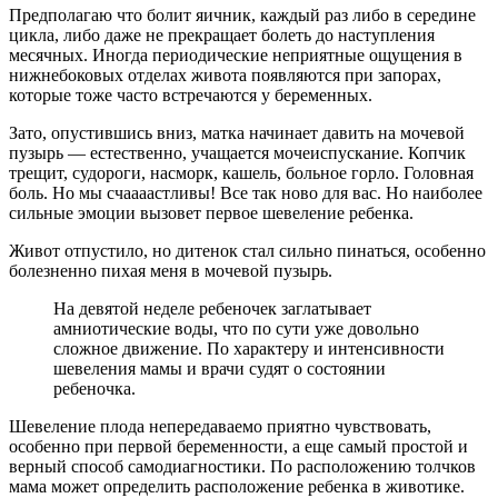
Предполагаю что болит яичник, каждый раз либо в середине
цикла, либо даже не прекращает болеть до наступления
месячных. Иногда периодические неприятные ощущения в
нижнебоковых отделах живота появляются при запорах,
которые тоже часто встречаются у беременных.
Зато, опустившись вниз, матка начинает давить на мочевой
пузырь — естественно, учащается мочеиспускание. Копчик
трещит, судороги, насморк, кашель, больное горло. Головная
боль. Но мы счаааастливы! Все так ново для вас. Но наиболее
сильные эмоции вызовет первое шевеление ребенка.
Живот отпустило, но дитенок стал сильно пинаться, особенно
болезненно пихая меня в мочевой пузырь.
На девятой неделе ребеночек заглатывает
амниотические воды, что по сути уже довольно
сложное движение. По характеру и интенсивности
шевеления мамы и врачи судят о состоянии
ребеночка.
Шевеление плода непередаваемо приятно чувствовать,
особенно при первой беременности, а еще самый простой и
верный способ самодиагностики. По расположению толчков
мама может определить расположение ребенка в животике.