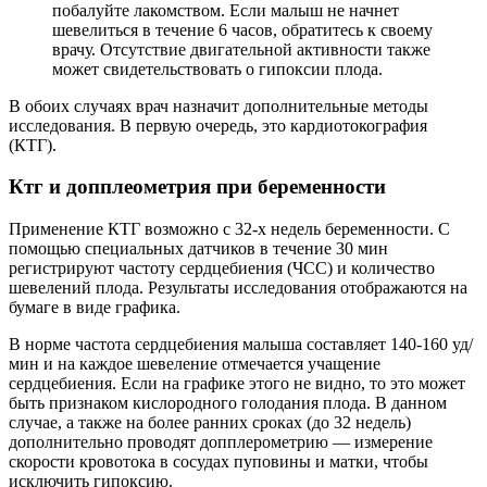
побалуйте лакомством. Если малыш не начнет
шевелиться в течение 6 часов, обратитесь к своему
врачу. Отсутствие двигательной активности также
может свидетельствовать о гипоксии плода.
В обоих случаях врач назначит дополнительные методы
исследования. В первую очередь, это кардиотокография
(КТГ).
Ктг и допплеометрия при беременности
Применение КТГ возможно с 32-х недель беременности. С
помощью специальных датчиков в течение 30 мин
регистрируют частоту сердцебиения (ЧСС) и количество
шевелений плода. Результаты исследования отображаются на
бумаге в виде графика.
В норме частота сердцебиения малыша составляет 140-160 уд/
мин и на каждое шевеление отмечается учащение
сердцебиения. Если на графике этого не видно, то это может
быть признаком кислородного голодания плода. В данном
случае, а также на более ранних сроках (до 32 недель)
дополнительно проводят допплерометрию — измерение
скорости кровотока в сосудах пуповины и матки, чтобы
исключить гипоксию.