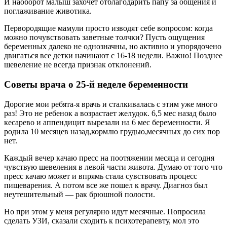
И наоборот малыш захочет отблагодарить папу за общения и
поглаживание животика.
Первородящие мамули просто изводят себе вопросом: когда
можно почувствовать заветные толчки? Пусть ощущения
беременных далеко не однозначны, но активно и упорядочено
двигаться все детки начинают с 16-18 недели. Важно! Позднее
шевеление не всегда признак отклонений.
Советы врача о 25-й неделе беременности
Дорогие мои ребята-я врачь и сталкивалась с этим уже много
раз! Это не ребенок а возрастает желудок. 6,5 мес назад было
кесарево и аппендицит вырезали на 6 мес беременности. Я
родила 10 месяцев назад,кормлю грудью,месячных до сих пор
нет.
Каждый вечер качаю пресс на поотяжении месяца и сегодня
чувствую шевеления в левой части живота. Думаю от того что
пресс качаю может и впрямь стала сувствовать процесс
пищеварения. А потом все же пошел к врачу. Диагноз был
неутешительный — рак брюшной полости.
Но при этом у меня регулярно идут месячные. Попросила
сделать УЗИ, сказали сходить к психотерапевту, мол это