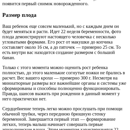
появится первый снимок новорожденного.
Размер плода
Ваш ребенок еще совсем маленький, но с каждым днем он
будет меняться и расти. Идет 22 неделя беременности, фото
плода демонстрируют настоящего человечка с несколько
угловатыми формами. Его рост от макушки до копчика
составляет около 16 см, а до пяточек — примерно 25 см. То
есть внутри вас находится создание размером с большой
банан.
Только с этого момента можно оценить рост ребенка
полностью, до этого маленькие согнутые ножки не брались в
расчет. Вес вашего крохи — примерно 300 г. Несмотря на
миниатюрные размеры все важнейшие органы и системы уже
сформированы и способны полноценно функционировать.
Правда, шансов выжить при рождении в данный момент у
него практически нет.
Сердцебиение теперь легко можно прослушать при помощи
обычной трубки, через переднюю брюшную стенку
беременной. Завершается первый этап — формирование
легких, теперь малыш начинает совершать первые
эпизодические вдохи. Этим моментом характеризуется 22