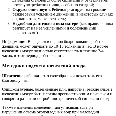
движения становятся более сильными и отчетливыми
после употребления пищи, особенно сладкой;
Окружающие звуки
. Ребенок реагирует на громкие
резкие звуки усилением движений, в некоторых случаях
он, напротив, может затихать;
Неудобная длительная поза матери
(как правило, плод
реагирует на нее усиленными и болезненными
шевелениями).
Информация
В среднем в период бодрствования ребенка
женщина может ощущать до 10-15 толканий в час. В норме
шевеления могут полностью отсутствовать в течение 3-4
часов, в этот период ребенок спит.
Методики подсчета шевелений плода
Шевеление ребенка
– это своеобразный показатель его
благополучия.
Слишком бурные, болезненные или, напротив, редкие слабые
шевеления могут быть плохим прогностическим признаком и
говорят о развитии острой или хронической гипоксии плода.
Также изменения шевеления могут появляться при
нарушении объема околоплодных вод: при маловодии