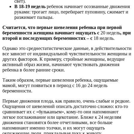
свет).
В 18-19 недель
ребенок начинает осознанные движения
руками: трогает лицо, перебирает пуповину, сжимает и
разжимает пальцы.
Считается, что первые шевеления ребенка при первой
беременности женщина начинает ощущать с
20 недель
, при
второй и последующих беременностях – с
18 недель.
Однако это среднестатистические данные, в действительности
все зависит от индивидуальной чувствительности женщины и
других факторов. К примеру, стройные женщины, ведущие
активный образ жизни, начинают чувствовать движения
ребенка в более ранние сроки.
Таким образом, первые шевеления ребенка, ощущаемые
мамой, могут появиться в период с 16 до 24 недель
беременности.
Первые движения плода, как правило, очень слабые и редкие.
Ощущения от шевелений описать достаточно сложно: кто-то
сравнивает их с «бульканьем», кому-то они напоминают
легкое поглаживание или щекотание. Ближе к 24 неделям
движения становятся более отчетливыми, все больше
напоминают именно толчки, и их могут ощущать
окружающие люди, прикладывая руку к животу.