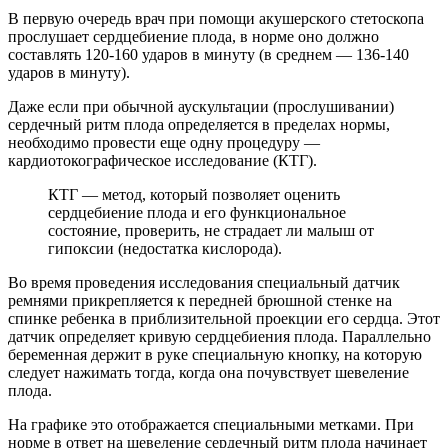
В первую очередь врач при помощи акушерского стетоскопа
прослушает сердцебиение плода, в норме оно должно
составлять 120-160 ударов в минуту (в среднем — 136-140
ударов в минуту).
Даже если при обычной аускультации (прослушивании)
сердечный ритм плода определяется в пределах нормы,
необходимо провести еще одну процедуру —
кардиотокографическое исследование (КТГ).
КТГ — метод, который позволяет оценить
сердцебиение плода и его функциональное
состояние, проверить, не страдает ли малыш от
гипоксии (недостатка кислорода).
Во время проведения исследования специальный датчик
ремнями прикрепляется к передней брюшной стенке на
спинке ребенка в приблизительной проекции его сердца. Этот
датчик определяет кривую сердцебиения плода. Параллельно
беременная держит в руке специальную кнопку, на которую
следует нажимать тогда, когда она почувствует шевеление
плода.
На графике это отображается специальными метками. При
норме в ответ на шевеление сердечный ритм плода начинает