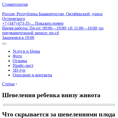
Стоматология
Россия, Республика Башкортостан, Октябрьский, улица
Островского
+7 (347) 673-35-...
Показать номер
Время работы: Пн-пт: 09:00—19:00; сб: 11:00—16:00; по
предварительной записи: пн-сб
Закроемся в 19:00
Услуги и Цены
Фото
Отзывы
Прайс-лист
3D-тур
Описание и контакты
Статьи
›
Шевеления ребенка внизу живота
Что скрывается за шевелениями плода