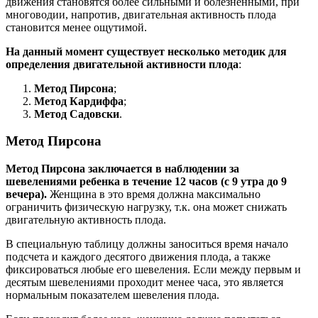
движения становятся более сильными и болезненными, при
многоводии, напротив, двигательная активность плода
становится менее ощутимой.
На данный момент существует несколько методик для
определения двигательной активности плода
:
Метод Пирсона
;
Метод Кардиффа
;
Метод Садовски
.
Метод Пирсона
Метод Пирсона заключается в наблюдении за
шевелениями ребенка в течение 12 часов (с 9 утра до 9
вечера).
Женщина в это время должна максимально
ограничить физическую нагрузку, т.к. она может снижать
двигательную активность плода.
В специальную таблицу должны заноситься время начало
подсчета и каждого десятого движения плода, а также
фиксироваться любые его шевеления. Если между первым и
десятым шевелениями проходит менее часа, это является
нормальным показателем шевеления плода.