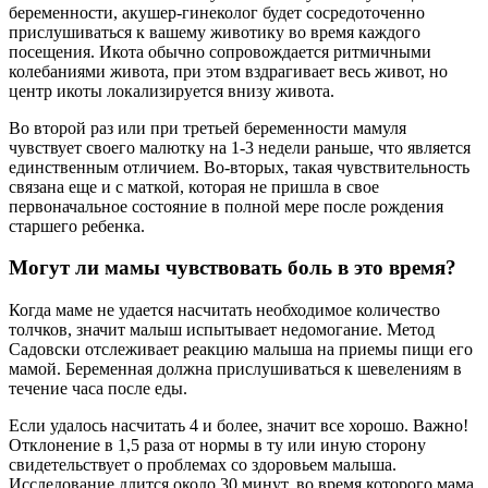
беременности, акушер-гинеколог будет сосредоточенно
прислушиваться к вашему животику во время каждого
посещения. Икота обычно сопровождается ритмичными
колебаниями живота, при этом вздрагивает весь живот, но
центр икоты локализируется внизу живота.
Во второй раз или при третьей беременности мамуля
чувствует своего малютку на 1-3 недели раньше, что является
единственным отличием. Во-вторых, такая чувствительность
связана еще и с маткой, которая не пришла в свое
первоначальное состояние в полной мере после рождения
старшего ребенка.
Могут ли мамы чувствовать боль в это время?
Когда маме не удается насчитать необходимое количество
толчков, значит малыш испытывает недомогание. Метод
Садовски отслеживает реакцию малыша на приемы пищи его
мамой. Беременная должна прислушиваться к шевелениям в
течение часа после еды.
Если удалось насчитать 4 и более, значит все хорошо. Важно!
Отклонение в 1,5 раза от нормы в ту или иную сторону
свидетельствует о проблемах со здоровьем малыша.
Исследование длится около 30 минут, во время которого мама