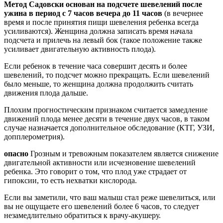
Метод Садовски основан на подсчете шевелений после
ужина в период с 7 часов вечера до 11 часов
(в вечернее
время и после принятия пищи шевеления ребенка всегда
усиливаются). Женщина должна записать время начала
подсчета и прилечь на левый бок (такое положение также
усиливает двигательную активность плода).
Если ребенок в течение часа совершит десять и более
шевелений, то подсчет можно прекращать. Если шевелений
было меньше, то женщина должна продолжить считать
движения плода дальше.
Плохим прогностическим признаком считается замедление
движений плода менее десяти в течение двух часов, в таком
случае назначается дополнительное обследование (КТГ, УЗИ,
допплерометрия).
опасно
Грозным и тревожным показателем является снижение
двигательной активности или исчезновение шевелений
ребенка. Это говорит о том, что плод уже страдает от
гипоксии, то есть нехватки кислорода.
Если вы заметили, что ваш малыш стал реже шевелиться, или
вы не ощущаете его шевелений более 6 часов, то следует
незамедлительно обратиться к врачу-акушеру.