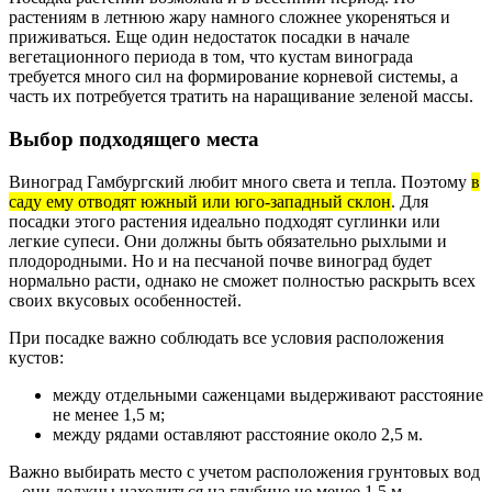
растениям в летнюю жару намного сложнее укореняться и
приживаться. Еще один недостаток посадки в начале
вегетационного периода в том, что кустам винограда
требуется много сил на формирование корневой системы, а
часть их потребуется тратить на наращивание зеленой массы.
Выбор подходящего места
Виноград Гамбургский любит много света и тепла. Поэтому
в
саду ему отводят южный или юго-западный склон
. Для
посадки этого растения идеально подходят суглинки или
легкие супеси. Они должны быть обязательно рыхлыми и
плодородными. Но и на песчаной почве виноград будет
нормально расти, однако не сможет полностью раскрыть всех
своих вкусовых особенностей.
При посадке важно соблюдать все условия расположения
кустов:
между отдельными саженцами выдерживают расстояние
не менее 1,5 м;
между рядами оставляют расстояние около 2,5 м.
Важно выбирать место с учетом расположения грунтовых вод
– они должны находиться на глубине не менее 1,5 м.