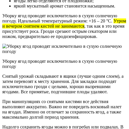
ягоды легко отделяются от плодоножки;
яркий мускатный аромат становится насыщенным.
Уборку ягод проводят исключительно в сухую солнечную
погоду. Идеальный температурный режим: +16 – 20 °С.
Утром
и вечером снятием кистей не занимаются
, так как в это время
присутствует роса. Грозди срезают острым секатором или
ножом, предварительно ее продизенфицировав.
Уборку ягод проводят исключительно в сухую солнечную
погоду
Снятый урожай складывают в ящики (лучше одним слоем), а
затем перевозят к месту хранения. Для закладки подходят
исключительно грозди с целыми, хорошо вызревшими
ягодами. Все примятые, подгнившие плоды удаляют.
При манипуляциях со снятыми кистями все действия
выполняют аккуратно. Важно не повредить восковый налет
на ягодах. Именно он отличает за сохранность ягод, а также
максимально долгий период хранения.
Надолго сохранить ягоды можно в погребах или подвалах. В