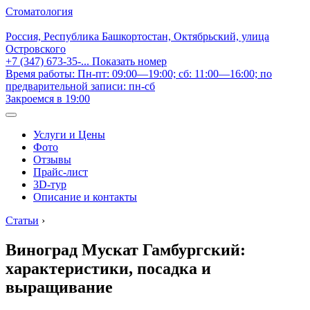
Стоматология
Россия, Республика Башкортостан, Октябрьский, улица
Островского
+7 (347) 673-35-...
Показать номер
Время работы: Пн-пт: 09:00—19:00; сб: 11:00—16:00; по
предварительной записи: пн-сб
Закроемся в 19:00
Услуги и Цены
Фото
Отзывы
Прайс-лист
3D-тур
Описание и контакты
Статьи
›
Виноград Мускат Гамбургский:
характеристики, посадка и
выращивание