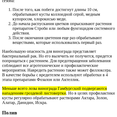
сезона:
После того, как побеги достигнут длины 10 см,
обрабатывают кусты коллоидной серой, медным
купоросом, хлорокисью меди.
До начала распускания цветков опрыскивают растения
препаратом Строби или любым фунгицидом системного
действия.
После окончания цветения еще раз обрабатывают
веществами, которые использовались первый раз.
Наибольшую опасность для винограда представляет
бактериальный рак. Но его вылечить не получится, придется
попрощаться с растением. Для предотвращения заболевания
соблюдают все агротехнические и профилактические
мероприятия. Навредить растению также может филлоксера.
В качестве борьбы с вредителем используют обработки в 4
этапа препаратами Фозалон или Актеллик.
Меньше всего лозы винограда Гамбургский подвергаются
нападениям гроздевой листовертки
. Но в целях профилактики
кусты регулярно обрабатывают растворами Актара, Золон,
Алатар, Данидин, Искра.
Полив