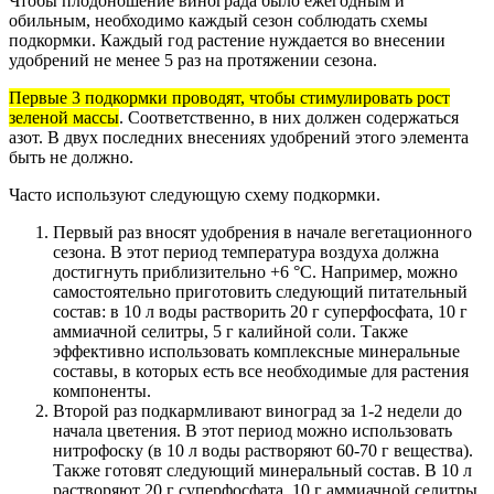
Чтобы плодоношение винограда было ежегодным и
обильным, необходимо каждый сезон соблюдать схемы
подкормки. Каждый год растение нуждается во внесении
удобрений не менее 5 раз на протяжении сезона.
Первые 3 подкормки проводят, чтобы стимулировать рост
зеленой массы
. Соответственно, в них должен содержаться
азот. В двух последних внесениях удобрений этого элемента
быть не должно.
Часто используют следующую схему подкормки.
Первый раз вносят удобрения в начале вегетационного
сезона. В этот период температура воздуха должна
достигнуть приблизительно +6 °С. Например, можно
самостоятельно приготовить следующий питательный
состав: в 10 л воды растворить 20 г суперфосфата, 10 г
аммиачной селитры, 5 г калийной соли. Также
эффективно использовать комплексные минеральные
составы, в которых есть все необходимые для растения
компоненты.
Второй раз подкармливают виноград за 1-2 недели до
начала цветения. В этот период можно использовать
нитрофоску (в 10 л воды растворяют 60-70 г вещества).
Также готовят следующий минеральный состав. В 10 л
растворяют 20 г суперфосфата, 10 г аммиачной селитры,