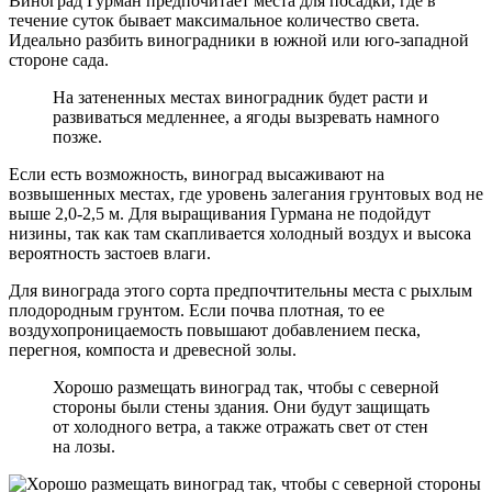
Виноград Гурман предпочитает места для посадки, где в
течение суток бывает максимальное количество света.
Идеально разбить виноградники в южной или юго-западной
стороне сада.
На затененных местах виноградник будет расти и
развиваться медленнее, а ягоды вызревать намного
позже.
Если есть возможность, виноград высаживают на
возвышенных местах, где уровень залегания грунтовых вод не
выше 2,0-2,5 м. Для выращивания Гурмана не подойдут
низины, так как там скапливается холодный воздух и высока
вероятность застоев влаги.
Для винограда этого сорта предпочтительны места с рыхлым
плодородным грунтом. Если почва плотная, то ее
воздухопроницаемость повышают добавлением песка,
перегноя, компоста и древесной золы.
Хорошо размещать виноград так, чтобы с северной
стороны были стены здания. Они будут защищать
от холодного ветра, а также отражать свет от стен
на лозы.