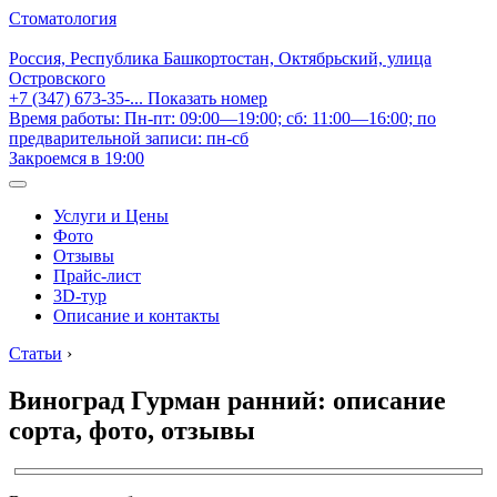
Стоматология
Россия, Республика Башкортостан, Октябрьский, улица
Островского
+7 (347) 673-35-...
Показать номер
Время работы: Пн-пт: 09:00—19:00; сб: 11:00—16:00; по
предварительной записи: пн-сб
Закроемся в 19:00
Услуги и Цены
Фото
Отзывы
Прайс-лист
3D-тур
Описание и контакты
Статьи
›
Виноград Гурман ранний: описание
сорта, фото, отзывы