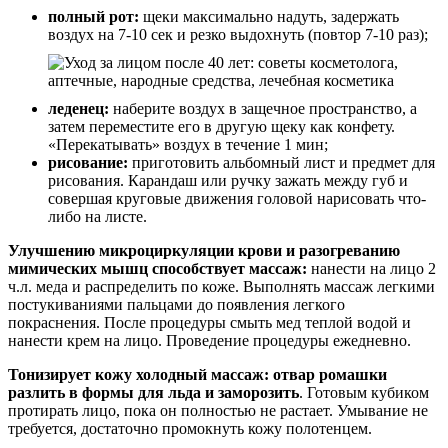
полный рот:
щеки максимально надуть, задержать
воздух на 7-10 сек и резко выдохнуть (повтор 7-10 раз);
леденец:
наберите воздух в защечное пространство, а
затем переместите его в другую щеку как конфету.
«Перекатывать» воздух в течение 1 мин;
рисование:
приготовить альбомный лист и предмет для
рисования. Карандаш или ручку зажать между губ и
совершая круговые движения головой нарисовать что-
либо на листе.
Улучшению микроциркуляции крови и разогреванию
мимических мышц способствует массаж:
нанести на лицо 2
ч.л. меда и распределить по коже. Выполнять массаж легкими
постукиваниями пальцами до появления легкого
покраснения. После процедуры смыть мед теплой водой и
нанести крем на лицо. Проведение процедуры ежедневно.
Тонизирует кожу холодный массаж: отвар ромашки
разлить в формы для льда и заморозить
. Готовым кубиком
протирать лицо, пока он полностью не растает. Умывание не
требуется, достаточно промокнуть кожу полотенцем.