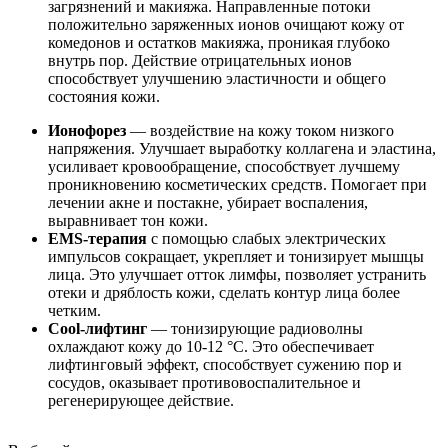
загрязнений и макияжа. Направленные потоки
положительно заряженных ионов очищают кожу от
комедонов и остатков макияжа, проникая глубоко
внутрь пор. Действие отрицательных ионов
способствует улучшению эластичности и общего
состояния кожи.
Ионофорез
— воздействие на кожу током низкого
напряжения. Улучшает выработку коллагена и эластина,
усиливает кровообращение, способствует лучшему
проникновению косметических средств. Помогает при
лечении акне и постакне, убирает воспаления,
выравнивает тон кожи.
EMS-терапия
с помощью слабых электрических
импульсов сокращает, укрепляет и тонизирует мышцы
лица. Это улучшает отток лимфы, позволяет устранить
отеки и дряблость кожи, сделать контур лица более
четким.
Cool-лифтинг
— тонизирующие радиоволны
охлаждают кожу до 10-12 °C. Это обеспечивает
лифтинговый эффект, способствует сужению пор и
сосудов, оказывает противовоспалительное и
регенерирующее действие.