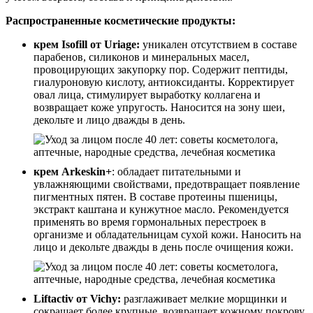
Распространенные косметические продукты:
крем Isofill от Uriage:
уникален отсутствием в составе
парабенов, силиконов и минеральных масел,
провоцирующих закупорку пор. Содержит пептиды,
гиалуроновую кислоту, антиоксиданты. Корректирует
овал лица, стимулирует выработку коллагена и
возвращает коже упругость. Наносится на зону шеи,
декольте и лицо дважды в день.
крем Arkeskin+
: обладает питательными и
увлажняющими свойствами, предотвращает появление
пигментных пятен. В составе протеины пшеницы,
экстракт каштана и кунжутное масло. Рекомендуется
применять во время гормональных перестроек в
организме и обладательницам сухой кожи. Наносить на
лицо и декольте дважды в день после очищения кожи.
Liftactiv от Vichy:
разглаживает мелкие морщинки и
сокращает более крупные, возвращает кожному покрову