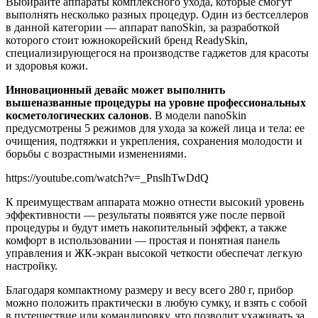
Выбирайте аппараты комплексного ухода, которые смогут
выполнять несколько разных процедур. Один из бестселлеров
в данной категории — аппарат nanoSkin, за разработкой
которого стоит южнокорейский бренд ReadySkin,
специализирующегося на производстве гаджетов для красоты
и здоровья кожи.
Инновационный девайс может выполнить
вышеназванные процедуры на уровне профессиональных
косметологических салонов
. В модели nanoSkin
предусмотрены 5 режимов для ухода за кожей лица и тела: ее
очищения, подтяжки и укрепления, сохранения молодости и
борьбы с возрастными изменениями.
https://youtube.com/watch?v=_PnslhTwDdQ
К преимуществам аппарата можно отнести высокий уровень
эффективности — результаты появятся уже после первой
процедуры и будут иметь накопительный эффект, а также
комфорт в использовании — простая и понятная панель
управления и ЖК-экран высокой четкости обеспечат легкую
настройку.
Благодаря компактному размеру и весу всего 280 г, прибор
можно положить практически в любую сумку, и взять с собой
в путешествие или командировку, что позволит ухаживать за