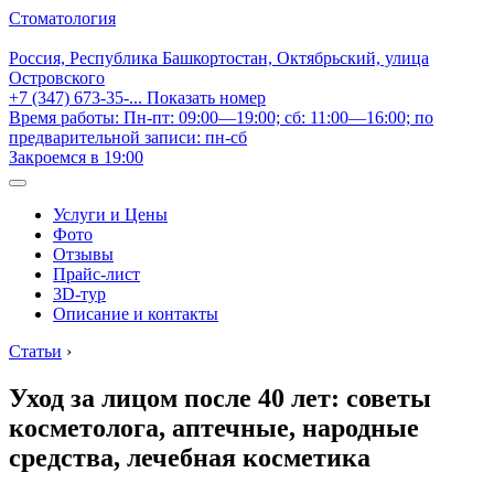
Стоматология
Россия, Республика Башкортостан, Октябрьский, улица
Островского
+7 (347) 673-35-...
Показать номер
Время работы: Пн-пт: 09:00—19:00; сб: 11:00—16:00; по
предварительной записи: пн-сб
Закроемся в 19:00
Услуги и Цены
Фото
Отзывы
Прайс-лист
3D-тур
Описание и контакты
Статьи
›
Уход за лицом после 40 лет: советы
косметолога, аптечные, народные
средства, лечебная косметика