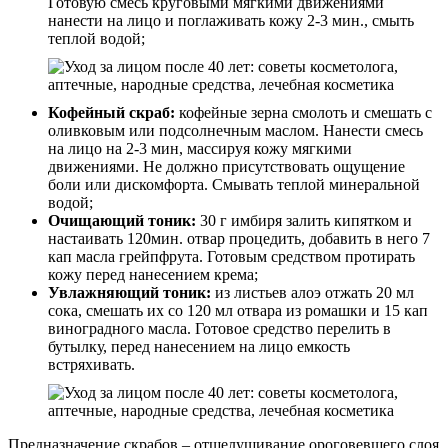
Готовую смесь круговыми мягкими движениями
нанести на лицо и поглаживать кожу 2-3 мин., смыть
теплой водой;
Кофейный скраб:
кофейные зерна смолоть и смешать с
оливковым или подсолнечным маслом. Нанести смесь
на лицо на 2-3 мин, массируя кожу мягкими
движениями. Не должно присутствовать ощущение
боли или дискомфорта. Смывать теплой минеральной
водой;
Очищающий тоник:
30 г имбиря залить кипятком и
настаивать 120мин. отвар процедить, добавить в него 7
кап масла грейпфрута. Готовым средством протирать
кожу перед нанесением крема;
Увлажняющий тоник:
из листьев алоэ отжать 20 мл
сока, смешать их со 120 мл отвара из ромашки и 15 кап
виноградного масла. Готовое средство перелить в
бутылку, перед нанесением на лицо емкость
встряхивать.
Предназначение скрабов – отшелушивание ороговевшего слоя