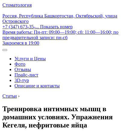
Стоматология
Россия, Республика Башкортостан, Октябрьский, улица
Островского
+7 (347) 673-35-...
Показать номер
Время работы: Пн-пт: 09:00—19:00; сб: 11:00—16:00; по
предварительной записи: пн-сб
Закроемся в 19:00
Услуги и Цены
Фото
Отзывы
Прайс-лист
3D-тур
Описание и контакты
Статьи
›
Тренировка интимных мышц в
домашних условиях. Упражнения
Кегеля, нефритовые яйца