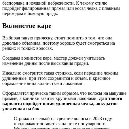
беспорядка и изящной небрежности. К такому стилю
подойдет филированная прямая или косая челка с плавным
переходом в боковую прядь.
Волнистое каре
Выбирая такую прическу, стоит помнить о том, что она
довольно объемная, поэтому хорошо будет смотреться на
редких и тонких волосах.
Создавая волнистое каре, мастер должен учитывать
изменение длины после высыхания прядей.
Идеально смотрится такая стрижка, если передние локоны
удлиненные, при этом сохранится и объем, и красивое
обрамление лица волнистыми локонами.
Оформляется прическа таким образом, что волосы на макушке
прямые, а кончики завиты крупными локонами.
Для такого
варианта подойдет косая удлиненная челка, аккуратно
уложенная на бок.
Стрижки с челкой на средние волосы в 2023 году
продолжают оставаться на пике популярности.
Многие отмечают, что челка не только освежает