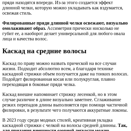
пряди находятся впереди. Из-за этого создается эффект
длинной челки, которую можно укладывать как вздумается,
освежая стиль.
Филированные пряди длинной челки освежают, визуально
омолаживают образ.
Ассиметрия прически нисколько не
губит ее, а наоборот делает универсальной для любого овала
лица и качества волос.
Каскад на средние волосы
Каскад по праву можно назвать прической на все случаи
жизни. Подходит абсолютно всем, а благодаря технике
каскадной стрижки объем получается даже на тонких волосах.
Подойдет филированная косая или полукруглая, плавно
переходящая в боковые пряди челка.
Каскад внешне напоминает стрижку лесенкой, но в этом
случае различие в длине визуально заметнее. Сглаживание
резких перепадов длины выполняется при помощи частичной
филировки, в результате чего получаются аккуратные локоны.
В 2023 году среди модных стилей, креативная укладка
каскадной стрижки с челкой на волосы средней длинны.
Так,
для придания внешности озорной легкости можно