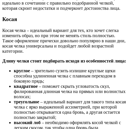
идеально в сочетании с правильно подобранной челкой,
которая скроит недостатки и подчеркнет достоинства лица.
Косая
Косая челка – идеальный вариант для тех, кто хочет слегка
изменить образ, но при этом не менять стиль полностью.
Такое оформление прически довольно популярно в наши дни,
косая челка универсальна и подойдет любой возрастной
категории.
Длину челки стоит подбирать исходя из особенностей лица:
круглое
– зрительно сузить излишне круглые щеки
способна удлиненная челка с плавным переходом в
боковую прядь;
квадратное
– поможет скрыть угловатость скул,
филированная длинная челка на прямых или волнистых
волосах;
треугольное
– идеальный вариант для такого типа косая
челка с ярко выраженной ассиметрией, при которой
полностью открывается одна бровь, а другая остается
полностью закрытой;
высокий лоб
– необходимо оформлять косой челкой с
легким скосом, так чтобы одна бровь была