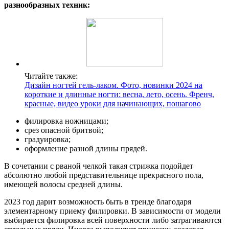
разнообразных техник:
Читайте также:
Дизайн ногтей гель-лаком. Фото, новинки 2024 на
короткие и длинные ногти: весна, лето, осень. Френч,
красные, видео уроки для начинающих, пошагово
филировка ножницами;
срез опасной бритвой;
градуировка;
оформление разной длины прядей.
В сочетании с рваной челкой такая стрижка подойдет
абсолютно любой представительнице прекрасного пола,
имеющей волосы средней длины.
2023 год дарит возможность быть в тренде благодаря
элементарному приему филировки. В зависимости от модели
выбирается филировка всей поверхности либо затрагиваются