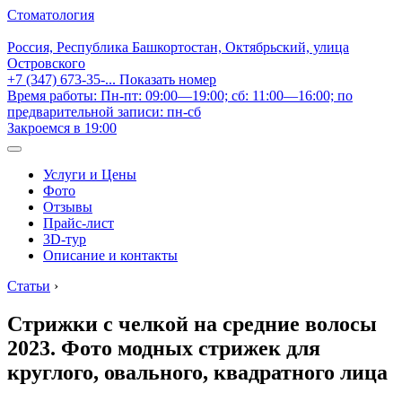
Стоматология
Россия, Республика Башкортостан, Октябрьский, улица
Островского
+7 (347) 673-35-...
Показать номер
Время работы: Пн-пт: 09:00—19:00; сб: 11:00—16:00; по
предварительной записи: пн-сб
Закроемся в 19:00
Услуги и Цены
Фото
Отзывы
Прайс-лист
3D-тур
Описание и контакты
Статьи
›
Стрижки с челкой на средние волосы
2023. Фото модных стрижек для
круглого, овального, квадратного лица