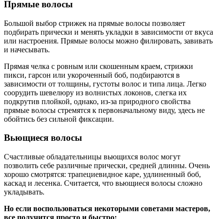
Прямые волосы
Большой выбор стрижек на прямые волосы позволяет
подбирать прически и менять укладки в зависимости от вкуса
или настроения. Прямые волосы можно филировать, завивать
и начесывать.
Прямая челка с ровным или скошенным краем, стрижки
пикси, гарсон или укороченный боб, подбираются в
зависимости от толщины, густоты волос и типа лица. Легко
соорудить шевелюру из волнистых локонов, слегка их
подкрутив плойкой, однако, из-за природного свойства
прямые волосы стремятся к первоначальному виду, здесь не
обойтись без сильной фиксации.
Вьющиеся волосы
Счастливые обладательницы вьющихся волос могут
позволить себе различные прически, средней длинны. Очень
хорошо смотрятся: трапециевидное каре, удлиненный боб,
каскад и лесенка. Считается, что вьющиеся волосы сложно
укладывать.
Но
если воспользоваться некоторыми советами мастеров,
все получится просто и быстро: