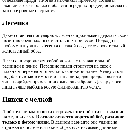
отдельные пряди. Иногда выполняют прическу, создавая
рваный эффект только в области передних прядей, оставляя на
затылке ровные очертания.
Лесенка
Давно ставшая популярной, лесенка продолжает держать свою
позицию среди модных и стильных причесок. Подходит
любому типу лица. Лесенка с челкой создает очаровательный
женственный образ.
Лесенка представляет собой локоны с незначительной
разницей в длине. Передние пряди стригутся на скос с
плавным переходом от челки к основной длине. Челку стоит
подобрать в зависимости от типа лица, для продолговатого
типа подойдет прямая, прикрывающая брови. Для круглого
лица лучше выбрать косую филированную челку.
Пикси с челкой
Любительницам коротких стрижек стоит обратить внимание
на эту прическу.
В основе остается короткий боб, различие
только в форме челки.
В данном варианте она удлинена,
стрижка выполняется таким образом, что самые длинные