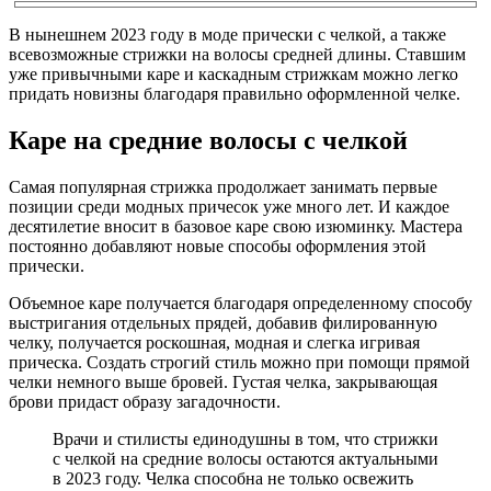
В нынешнем 2023 году в моде прически с челкой, а также
всевозможные стрижки на волосы средней длины. Ставшим
уже привычными каре и каскадным стрижкам можно легко
придать новизны благодаря правильно оформленной челке.
Каре на средние волосы с челкой
Самая популярная стрижка продолжает занимать первые
позиции среди модных причесок уже много лет. И каждое
десятилетие вносит в базовое каре свою изюминку. Мастера
постоянно добавляют новые способы оформления этой
прически.
Объемное каре получается благодаря определенному способу
выстригания отдельных прядей, добавив филированную
челку, получается роскошная, модная и слегка игривая
прическа. Создать строгий стиль можно при помощи прямой
челки немного выше бровей. Густая челка, закрывающая
брови придаст образу загадочности.
Врачи и стилисты единодушны в том, что стрижки
с челкой на средние волосы остаются актуальными
в 2023 году. Челка способна не только освежить