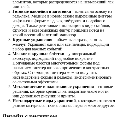
элементов, которые распределяются на невысохший лак
или клей.
Готовые наклейки и заготовки
– клеятся на основу из
гель-лака. Модные в новом сезоне вырезанные фигуры
из фольги в форме сердечек, звёздочек и подобного
декора. Также резиновые аппликации в виде смайлов,
фруктов и всевозможных фигур приклеиваются на
яркий весенний и летний маникюр.
Крупные украшения
– объемные стразы, камни,
жемчуг. Украшают один или все пальцы, подходящий
выбор для важных событий.
Мелкие и крупные блёстки
– универсальный
аксессуар, подходящий под любое покрытие.
Популярные блёстки многоугольной формы под
названием глиттер широко применяют в контрастных
образах. С помощью глиттера можно получить
нестандартные формы и рельефы, экспериментировать
со световыми эффектами.
Металлические и пластиковые украшения
– готовые
решения, которые крепятся на покрытые лаком ногти
или дополняют рисунки и принты.
Нестандартные виды украшений
, к которым относятся
разные материалы: ткань, листья, перья и многое другое.
Дизайн с рисунком