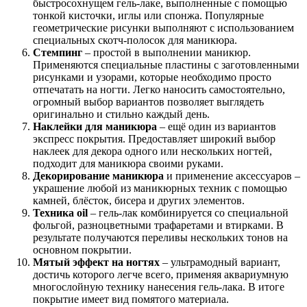
быстросохнущем гель-лаке, выполненные с помощью
тонкой кисточки, иглы или спонжа. Популярные
геометрические рисунки выполняют с использованием
специальных скотч-полосок для маникюра.
Стемпинг
– простой в выполнении маникюр.
Применяются специальные пластины с заготовленными
рисунками и узорами, которые необходимо просто
отпечатать на ногти. Легко наносить самостоятельно,
огромный выбор вариантов позволяет выглядеть
оригинально и стильно каждый день.
Наклейки для маникюра
– ещё один из вариантов
экспресс покрытия. Предоставляет широкий выбор
наклеек для декора одного или нескольких ногтей,
подходит для маникюра своими руками.
Декорирование маникюра
и применение аксессуаров –
украшение любой из маникюрных техник с помощью
камней, блёсток, бисера и других элементов.
Техника oil
– гель-лак комбинируется со специальной
фольгой, разноцветными трафаретами и втирками. В
результате получаются переливы нескольких тонов на
основном покрытии.
Мятый эффект на ногтях
– ультрамодный вариант,
достичь которого легче всего, применяя аквариумную
многослойную технику нанесения гель-лака. В итоге
покрытие имеет вид помятого материала.