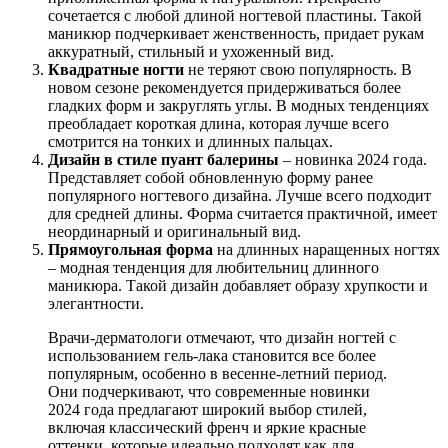
сочетается с любой длиной ногтевой пластины. Такой
маникюр подчеркивает женственность, придает рукам
аккуратный, стильный и ухоженный вид.
Квадратные ногти
не теряют свою популярность. В
новом сезоне рекомендуется придерживаться более
гладких форм и закруглять углы. В модных тенденциях
преобладает короткая длина, которая лучше всего
смотрится на тонких и длинных пальцах.
Дизайн в стиле пуант балерины
– новинка 2024 года.
Представляет собой обновленную форму ранее
популярного ногтевого дизайна. Лучше всего подходит
для средней длины. Форма считается практичной, имеет
неординарный и оригинальный вид.
Прямоугольная форма
на длинных наращенных ногтях
– модная тенденция для любительниц длинного
маникюра. Такой дизайн добавляет образу хрупкости и
элегантности.
Врачи-дерматологи отмечают, что дизайн ногтей с
использованием гель-лака становится все более
популярным, особенно в весенне-летний период.
Они подчеркивают, что современные новинки
2024 года предлагают широкий выбор стилей,
включая классический френч и яркие красные
оттенки, которые идеально подходят как для