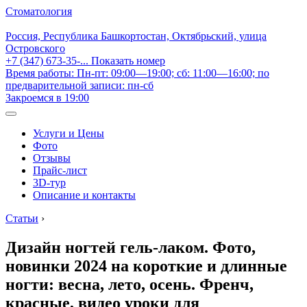
Стоматология
Россия, Республика Башкортостан, Октябрьский, улица
Островского
+7 (347) 673-35-...
Показать номер
Время работы: Пн-пт: 09:00—19:00; сб: 11:00—16:00; по
предварительной записи: пн-сб
Закроемся в 19:00
Услуги и Цены
Фото
Отзывы
Прайс-лист
3D-тур
Описание и контакты
Статьи
›
Дизайн ногтей гель-лаком. Фото,
новинки 2024 на короткие и длинные
ногти: весна, лето, осень. Френч,
красные, видео уроки для