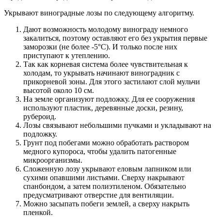
Укрывают виноградные лозы по следующему алгоритму.
Дают возможность молодому винограду немного
закалиться, поэтому оставляют его без укрытия первые
заморозки (не более -5°С). И только после них
приступают к утеплению.
Так как корневая система более чувствительная к
холодам, то укрывать начинают виноградник с
прикорневой зоны. Для этого застилают слой мульчи
высотой около 10 см.
На земле организуют подложку. Для ее сооружения
используют пластик, деревянные доски, резину,
рубероид.
Лозы связывают небольшими пучками и укладывают на
подложку.
Грунт под побегами можно обработать раствором
медного купороса, чтобы удалить патогенные
микроорганизмы.
Сложенную лозу укрывают еловым лапником или
сухими опавшими листьями. Сверху накрывают
спанбондом, а затем полиэтиленом. Обязательно
предусматривают отверстие для вентиляции.
Можно засыпать побеги землей, а сверху накрыть
пленкой.