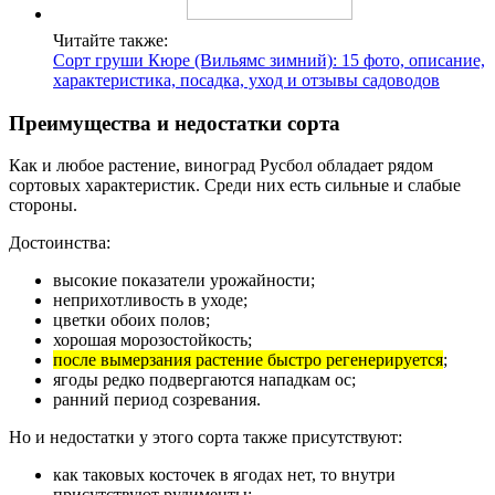
Читайте также:
Сорт груши Кюре (Вильямс зимний): 15 фото, описание,
характеристика, посадка, уход и отзывы садоводов
Преимущества и недостатки сорта
Как и любое растение, виноград Русбол обладает рядом
сортовых характеристик. Среди них есть сильные и слабые
стороны.
Достоинства:
высокие показатели урожайности;
неприхотливость в уходе;
цветки обоих полов;
хорошая морозостойкость;
после вымерзания растение быстро регенерируется
;
ягоды редко подвергаются нападкам ос;
ранний период созревания.
Но и недостатки у этого сорта также присутствуют:
как таковых косточек в ягодах нет, то внутри
присутствуют рудименты;