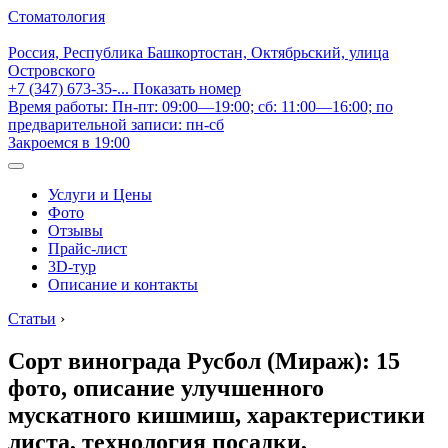
Стоматология
Россия, Республика Башкортостан, Октябрьский, улица
Островского
+7 (347) 673-35-...
Показать номер
Время работы: Пн-пт: 09:00—19:00; сб: 11:00—16:00; по
предварительной записи: пн-сб
Закроемся в 19:00
Услуги и Цены
Фото
Отзывы
Прайс-лист
3D-тур
Описание и контакты
Статьи
›
Сорт винограда Русбол (Мираж): 15
фото, описание улучшенного
мускатного кишмиш, характеристики
листа, технология посадки,