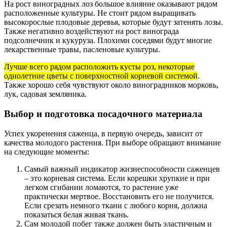
На рост виноградных лоз большое влияние оказывают рядом
расположенные культуры. Не стоит рядом выращивать
высокорослые плодовые деревья, которые будут затенять лозы.
Также негативно воздействуют на рост винограда
подсолнечник и кукуруза. Плохими соседями будут многие
лекарственные травы, пасленовые культуры.
Лучше всего рядом расположить кусты роз, некоторые
однолетние цветы с поверхностной корневой системой
.
Также хорошо себя чувствуют около виноградников морковь,
лук, садовая земляника.
Выбор и подготовка посадочного материала
Успех укоренения саженца, в первую очередь, зависит от
качества молодого растения. При выборе обращают внимание
на следующие моменты:
Самый важный индикатор жизнеспособности саженцев
– это корневая система. Если корешки хрупкие и при
легком сгибании ломаются, то растение уже
практически мертвое. Восстановить его не получится.
Если срезать немного ткани с любого корня, должна
показаться белая живая ткань.
Сам молодой побег также должен быть эластичным и