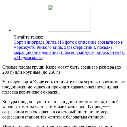
Читайте также:
Сорт винограда Зилга (16 фото): описание ароматного и
морозоустойчивого вида, характеристики, посадка,
выращивание для вина, плюсы и минусы, видео, отзывы
в Подмосковье
Спелые плоды груши Кюре могут быть среднего размера (до
200 г) или крупные (до 250 г)
У плодов сорта Кюре есть отличительная черта – по кожице от
плодоножки до чашечки проходит характерная нитевидная
полоска коричневой окраски.
Кожура плодов – уплотненная и достаточно толстая, на ней
хорошо заметны частые темные пятнышки. В процессе
созревания она окрашена в салатовый цвет, но по мере
созревания становится желтой с беловатым отливом.
Мякоть плодов – достаточно уплотненная, мелкозернистая,