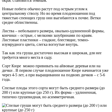
окрас становится темным.
Новые побеги обычно растут под острым углом к
центральному стволу. Но во время плодоношения под
тяжестью спеющих груш они выгибаются к почве. Ветки
средне облиственны.
Листва – небольшого размера, овально-удлиненной формы,
кончики – острые, с мелкими зазубринами по краям.
Листовые пластинки – гладкие, блестящие, темно-
изумрудного цвета, слегка вогнутые внутрь.
Так как эта груша достаточно высокая и широкая, для нее
требуется много места в саду.
Сорт Кюре можно прививать на айвовые деревья или на
дички . В первом случае плодоношение Кюре начинается уже
через 4-5 лет, а при выращивании на подвоях дичков – с 5-6
года.
Спелые плоды этого сорта могут быть среднего размера (до
200 г) или крупные (до 250 г). Их форма – удлиненная,
типично грушевидная, но асимметричная.