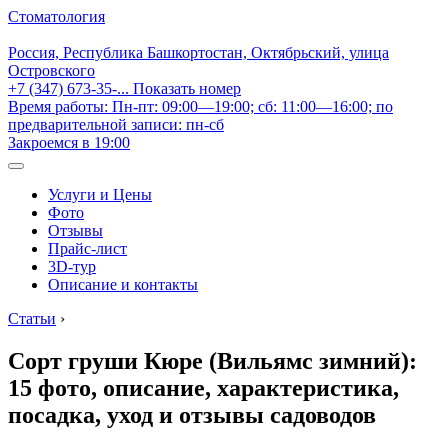
Стоматология
Россия, Республика Башкортостан, Октябрьский, улица
Островского
+7 (347) 673-35-...
Показать номер
Время работы: Пн-пт: 09:00—19:00; сб: 11:00—16:00; по
предварительной записи: пн-сб
Закроемся в 19:00
Услуги и Цены
Фото
Отзывы
Прайс-лист
3D-тур
Описание и контакты
Статьи
›
Сорт груши Кюре (Вильямс зимний):
15 фото, описание, характеристика,
посадка, уход и отзывы садоводов