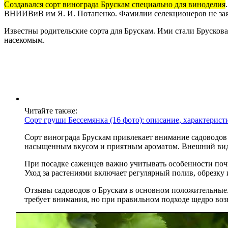
Создавался сорт винограда Брускам специально для виноделия
ВНИИВиВ им Я. И. Потапенко. Фамилии селекционеров не за
Известны родительские сорта для Брускам. Ими стали Бруско
насекомым.
Читайте также:
Сорт груши Бессемянка (16 фото): описание, характерист
Сорт винограда Брускам привлекает внимание садоводов
насыщенным вкусом и приятным ароматом. Внешний вид г
При посадке саженцев важно учитывать особенности поч
Уход за растениями включает регулярный полив, обрезку 
Отзывы садоводов о Брускам в основном положительные. 
требует внимания, но при правильном подходе щедро воз