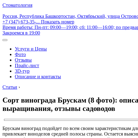
Стоматология
Россия, Республика Башкортостан, Октябрьский, улица Остров
+7 (347) 673-35-...
Показать номер
Время работы: Пн-пт: 09:00—19:00; сб: 11:00—16:00; по предва
Закроемся в 19:00
Услуги и Цены
Фото
Отзывы
Прайс-лист
3D-тур
Описание и контакты
Статьи
›
Сорт винограда Брускам (8 фото): опис
выращивания, отзывы садоводов
Брускам виноград подойдет по всем своим характеристикам дл
привлекает виноделов средней полосы страны. Остается выясн