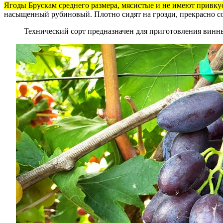
Ягоды Брускам среднего размера, мясистые и не имеют привку
насыщенный рубиновый. Плотно сидят на грозди, прекрасно сох
Технический сорт предназначен для приготовления винны