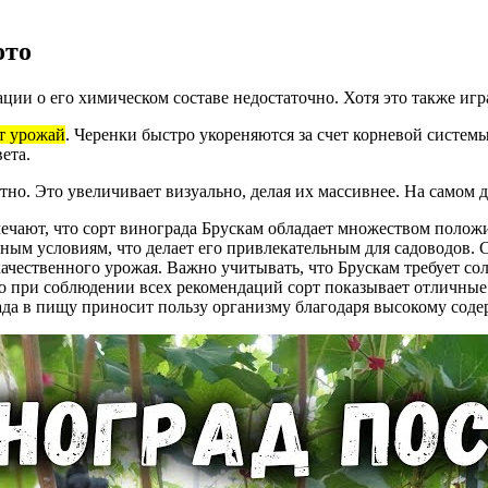
ото
ции о его химическом составе недостаточно. Хотя это также игр
ет урожай
. Черенки быстро укореняются за счет корневой систем
ета.
тно. Это увеличивает визуально, делая их массивнее. На самом де
ечают, что сорт винограда Брускам обладает множеством положи
ным условиям, что делает его привлекательным для садоводов.
чественного урожая. Важно учитывать, что Брускам требует солн
о при соблюдении всех рекомендаций сорт показывает отличные р
рада в пищу приносит пользу организму благодаря высокому сод