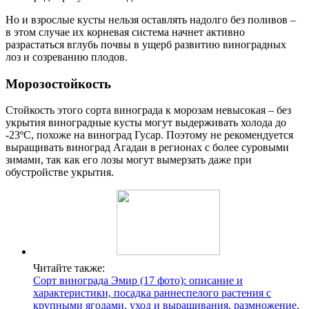
Но и взрослые кусты нельзя оставлять надолго без поливов –
в этом случае их корневая система начнет активно
разрастаться вглубь почвы в ущерб развитию виноградных
лоз и созреванию плодов.
Морозостойкость
Стойкость этого сорта винограда к морозам невысокая – без
укрытия виноградные кусты могут выдерживать холода до
-23ºС, похоже на виноград Гусар. Поэтому не рекомендуется
выращивать виноград Агадаи в регионах с более суровыми
зимами, так как его лозы могут вымерзать даже при
обустройстве укрытия.
Читайте также:
Сорт винограда Эмир (17 фото): описание и
характеристики, посадка раннеспелого растения с
крупными ягодами, уход и выращивания, размножение,