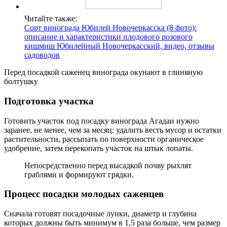
Читайте также:
Сорт винограда Юбилей Новочеркасска (8 фото):
описание и характеристики плодового розового
кишмиш Юбилейный Новочеркасский, видео, отзывы
садоводов
Перед посадкой саженец винограда окунают в глиняную
болтушку
Подготовка участка
Готовить участок под посадку винограда Агадаи нужно
заранее, не менее, чем за месяц: удалить весть мусор и остатки
растительности, рассыпать по поверхности органическое
удобрение, затем перекопать участок на штык лопаты.
Непосредственно перед высадкой почву рыхлят
граблями и формируют грядки.
Процесс посадки молодых саженцев
Сначала готовят посадочные лунки, диаметр и глубина
которых должны быть минимум в 1,5 раза больше, чем размер