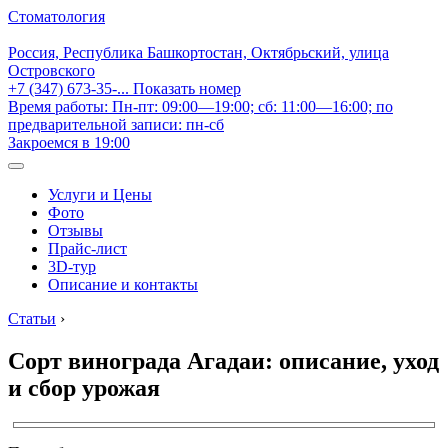
Стоматология
Россия, Республика Башкортостан, Октябрьский, улица
Островского
+7 (347) 673-35-...
Показать номер
Время работы: Пн-пт: 09:00—19:00; сб: 11:00—16:00; по
предварительной записи: пн-сб
Закроемся в 19:00
Услуги и Цены
Фото
Отзывы
Прайс-лист
3D-тур
Описание и контакты
Статьи
›
Сорт винограда Агадаи: описание, уход
и сбор урожая