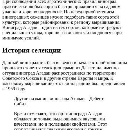
При соблюдении всех агротехнических правил виноград
практически любых сортов быстро приживется на садовом
участке и хорошо плодоносит. Но перед приобретением
виноградных саженцев нужно подобрать такие сорта этой
культуры, которые районированы к региону выращивания.
Виноград Агадаи – один из тех сортов, которые не требуют
специального ухода, хорошо развиваются и плодоносят при
минимуме усилий.
История селекции
Данный виноградник был выведен в начале второй половины
прошлого столетия селекционерами из Дагестана, именно
оттуда виноград Агадаи распространился по территории
Советского Союза и в другие страны Европы и мира. К
массовому выращиванию этот виноградник был представлен
в 1959 году.
Другое название винограда Агадаи – Дебент
цибил.
Врачи отмечают, что сорт винограда Агадаи
обладает не только выдающимися вкусовыми
качествами, но и полезными свойствами. Этот
сорт отличается сладкими ягодами с тонким