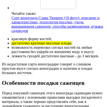
Читайте также:
Сорт винограда Слава Украине (10 фото): описание и
характеристики, технология посадки, ухода,
выращивания саженцев, способы размножения, отзывы
садоводов
красивую форму кистей;
достаточно крупные вкусные плоды
;
возможность перевозки спелых кистей на любые
расстояния без ущерба их внешнему виду и вкусу;
лежкость гроздей достаточно высокая – до 3 месяцев.
Из недостатков сорта виноградари говорят о слишком
простом вкусе спелых виноградин и наличии в плодах
больших косточек.
Особенности посадки саженцев
Перед покупкой саженцев этого винограда садоводам нужно
ознакомиться с основными правилами высадки посадочного
материала, а также хорошо представлять себе, как в
дальнейшем ухаживать за растущими виноградными