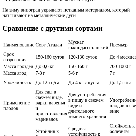
На зиму виноград укрывают нетканым материалом, который
натягивают на металлические дуги
Сравнение с другими сортами
Мускат
Наименование
Сорт Агадаи
Премьер
южнодагестанский
Срок
150-160 суток
120-130 суток
До 4 месяце
созревания
Масса гроздей
До 0,6 кг
150-160 г
700-1000 г
Масса ягод
7-8 г
5-6 г
7 г
Урожайность
До 125 ц/га
До 4 кг с куста
До 1,5 т/га
Для еды в
Для употребления
свежем виде,
в пищу в свежем
Употреблен
Применение
варки варенья
виде и
плодов в св
плодов
и
длительного
виде
приготовления
зимнего хранения
маринадов
Стойкость к
Средняя
Устойчив к
болезням –
устойчивость к