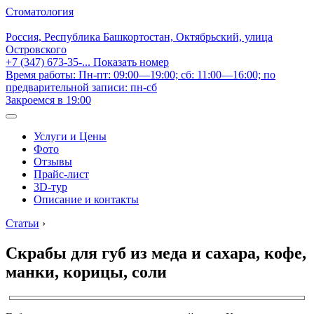
Стоматология
Россия, Республика Башкортостан, Октябрьский, улица
Островского
+7 (347) 673-35-...
Показать номер
Время работы: Пн-пт: 09:00—19:00; сб: 11:00—16:00; по
предварительной записи: пн-сб
Закроемся в 19:00
Услуги и Цены
Фото
Отзывы
Прайс-лист
3D-тур
Описание и контакты
Статьи
›
Скрабы для губ из меда и сахара, кофе,
манки, корицы, соли