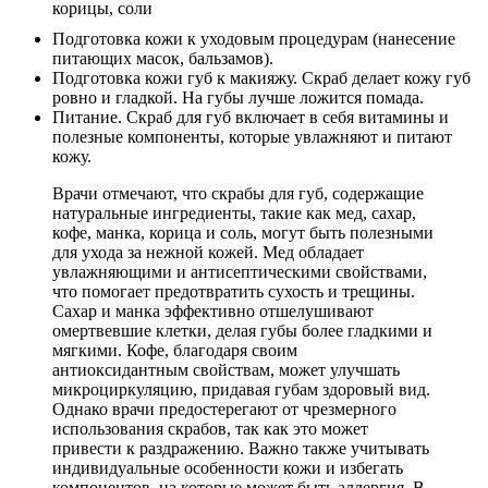
Подготовка кожи к уходовым процедурам (нанесение
питающих масок, бальзамов).
Подготовка кожи губ к макияжу. Скраб делает кожу губ
ровно и гладкой. На губы лучше ложится помада.
Питание. Скраб для губ включает в себя витамины и
полезные компоненты, которые увлажняют и питают
кожу.
Врачи отмечают, что скрабы для губ, содержащие
натуральные ингредиенты, такие как мед, сахар,
кофе, манка, корица и соль, могут быть полезными
для ухода за нежной кожей. Мед обладает
увлажняющими и антисептическими свойствами,
что помогает предотвратить сухость и трещины.
Сахар и манка эффективно отшелушивают
омертвевшие клетки, делая губы более гладкими и
мягкими. Кофе, благодаря своим
антиоксидантным свойствам, может улучшать
микроциркуляцию, придавая губам здоровый вид.
Однако врачи предостерегают от чрезмерного
использования скрабов, так как это может
привести к раздражению. Важно также учитывать
индивидуальные особенности кожи и избегать
компонентов, на которые может быть аллергия. В