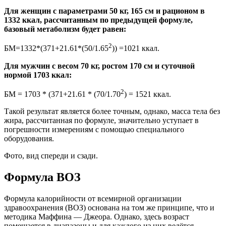
Для женщин с параметрами 50 кг, 165 см и рационом в
1332 ккал, рассчитанным по предыдущей формуле,
базовый метаболизм будет равен:
2
БМ=1332*(371+21.61*(50/1.65
)) =1021 ккал.
Для мужчин с весом 70 кг, ростом 170 см и суточной
нормой 1703 ккал:
2
БМ = 1703 * (371+21.61 * (70/1.70
) = 1521 ккал.
Такой результат является более точным, однако, масса тела без
жира, рассчитанная по формуле, значительно уступает в
погрешности измерениям с помощью специального
оборудования.
Фото, вид спереди и сзади.
Формула ВОЗ
Формула калорийности от всемирной организации
здравоохранения (ВОЗ) основана на том же принципе, что и
методика Маффина — Джеора. Однако, здесь возраст
помещается в диапазоны и для каждого из них ведётся