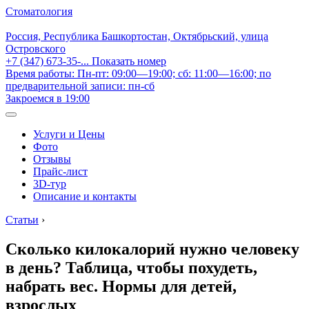
Стоматология
Россия, Республика Башкортостан, Октябрьский, улица
Островского
+7 (347) 673-35-...
Показать номер
Время работы: Пн-пт: 09:00—19:00; сб: 11:00—16:00; по
предварительной записи: пн-сб
Закроемся в 19:00
Услуги и Цены
Фото
Отзывы
Прайс-лист
3D-тур
Описание и контакты
Статьи
›
Сколько килокалорий нужно человеку
в день? Таблица, чтобы похудеть,
набрать вес. Нормы для детей,
взрослых