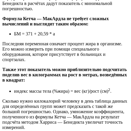
Бенедикта в расчётах дадут показатель с минимальной
погрешностью.
Формула Кетча — МакАрдла не требует сложных
вычислений и выглядит таким образом:
БМ = 371 + 20,59 * a
Последняя переменная означает процент жира в организме.
Его можно измерить при помощи специального
оборудования, которое присутствует в больницах и
спортзалах.
Также этот показатель можно приблизительно подсчитать
поделив вес в килограммах на рост в метрах, возведённых
в квадрат:
2
индекс массы тела (%жира) = вес (кг)/рост (см)
.
Сколько нужно килокалорий человеку в день таблица данных
для определённых групп может предсказать с такой же
большой погрешностью. Однако, умножение коэффициента,
полученного из формулы Кетча — МакАрдла на результат
подсчёта методом Харриса — Бенедикта увеличат точность
измерений.