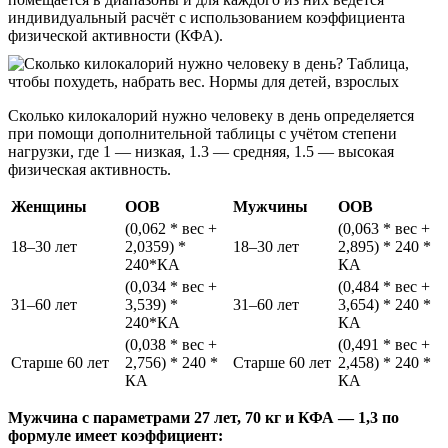
индивидуальный расчёт с использованием коэффициента
физической активности (КФА).
Сколько килокалорий нужно человеку в день определяется
при помощи дополнительной таблицы с учётом степени
нагрузки, где 1 — низкая, 1.3 — средняя, 1.5 — высокая
физическая активность.
Женщины
ООВ
Мужчины
ООВ
(0,062 * вес +
(0,063 * вес +
18–30 лет
2,0359) *
18–30 лет
2,895) * 240 *
240*КА
КА
(0,034 * вес +
(0,484 * вес +
31–60 лет
3,539) *
31–60 лет
3,654) * 240 *
240*КА
КА
(0,038 * вес +
(0,491 * вес +
Старше 60 лет
2,756) * 240 *
Старше 60 лет
2,458) * 240 *
КА
КА
Мужчина с параметрами 27 лет, 70 кг и КФА — 1,3 по
формуле имеет коэффициент: