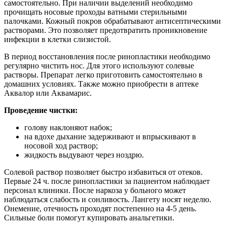
самостоятельно. При наличии выделений необходимо
прочищать носовые проходы ватными стерильными
палочками. Кожный покров обрабатывают антисептическими
растворами. Это позволяет предотвратить проникновение
инфекции в клетки слизистой.
В период восстановления после ринопластики необходимо
регулярно чистить нос. Для этого используют солевые
растворы. Препарат легко приготовить самостоятельно в
домашних условиях. Также можно приобрести в аптеке
Аквалор или Аквамарис.
Проведение чистки:
голову наклоняют набок;
на вдохе дыхание задерживают и впрыскивают в
носовой ход раствор;
жидкость выдувают через ноздрю.
Солевой раствор позволяет быстро избавиться от отеков.
Первые 24 ч. после ринопластики за пациентом наблюдает
персонал клиники. После наркоза у больного может
наблюдаться слабость и сонливость. Лангету носят неделю.
Онемение, отечность проходят постепенно на 4-5 день.
Сильные боли помогут купировать анальгетики.