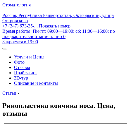
Стоматология
Россия, Республика Башкортостан, Октябрьский, улица
Островского
+7 (347) 673-35-...
Показать номер
Время работы: Пн-пт: 09:00—19:00; сб: 11:00—16:00; по
предварительной записи: пн-сб
Закроемся в 19:00
Услуги и Цены
Фото
Отзывы
Прайс-лист
3D-тур
Описание и контакты
Статьи
›
Ринопластика кончика носа. Цена,
отзывы