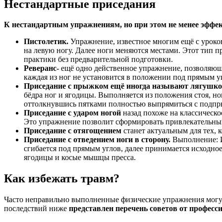
Нестандартные приседания
К нестандартным упражнениям, но при этом не менее эффе
Пистолетик.
Упражнение, известное многим ещё с уроков
на левую ногу. Далее ноги меняются местами. Этот тип п
практики без предварительной подготовки.
Реверанс-
ещё одно действенное упражнение, позволяюще
каждая из ног не установится в положении под прямым уг
Приседание с прыжком ещё иногда называют лягушко
бёдра ног и ягодицы. Выполняется из положения стоя, но
оттолкнувшись пятками полностью выпрямиться с подпр
Приседание с ударом ногой
назад похоже на классическо
Это упражнение позволит сформировать привлекательный
Приседание с отягощением
станет актуальным для тех, 
Приседание с отведением ноги в сторону.
Выполнение: Из
сгибается под прямым углов, далее принимается исходно
ягодицы и косые мышцы пресса.
Как избежать травм?
Часто неправильно выполненные физические упражнения могут
последствий ниже
представлен перечень советов от професс