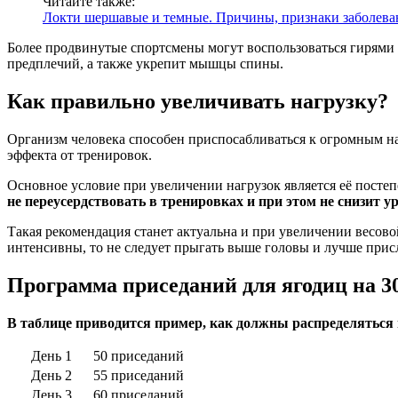
Читайте также:
Локти шершавые и темные. Причины, признаки заболеван
Более продвинутые спортсмены могут воспользоваться гирями 
предплечий, а также укрепит мышцы спины.
Как правильно увеличивать нагрузку?
Организм человека способен приспосабливаться к огромным на
эффекта от тренировок.
Основное условие при увеличении нагрузок является её постеп
не переусердствовать в тренировках и при этом не снизит 
Такая рекомендация станет актуальна и при увеличении весово
интенсивны, то не следует прыгать выше головы и лучше прис
Программа приседаний для ягодиц на 30
В таблице приводится пример, как должны распределяться п
День 1
50 приседаний
День 2
55 приседаний
День 3
60 приседаний