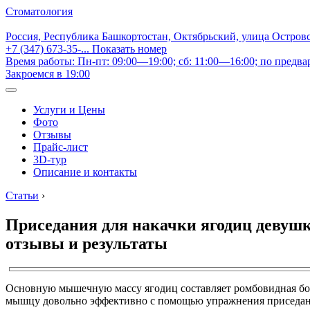
Стоматология
Россия, Республика Башкортостан, Октябрьский, улица Остров
+7 (347) 673-35-...
Показать номер
Время работы: Пн-пт: 09:00—19:00; сб: 11:00—16:00; по предва
Закроемся в 19:00
Услуги и Цены
Фото
Отзывы
Прайс-лист
3D-тур
Описание и контакты
Статьи
›
Приседания для накачки ягодиц девушке
отзывы и результаты
Основную мышечную массу ягодиц составляет ромбовидная бол
мышцу довольно эффективно с помощью упражнения приседани