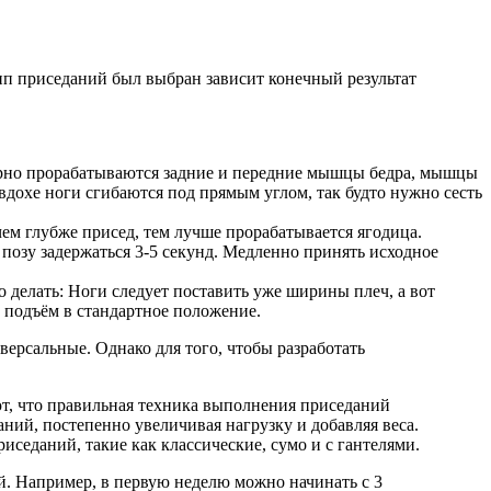
ип приседаний был выбран зависит конечный результат
ерно прорабатываются задние и передние мышцы бедра, мышцы
вдохе ноги сгибаются под прямым углом, так будто нужно сесть
м глубже присед, тем лучше прорабатывается ягодица.
позу задержаться 3-5 секунд. Медленно принять исходное
 делать: Ноги следует поставить уже ширины плеч, а вот
ь подъём в стандартное положение.
ерсальные. Однако для того, чтобы разработать
т, что правильная техника выполнения приседаний
ний, постепенно увеличивая нагрузку и добавляя веса.
седаний, такие как классические, сумо и с гантелями.
й. Например, в первую неделю можно начинать с 3