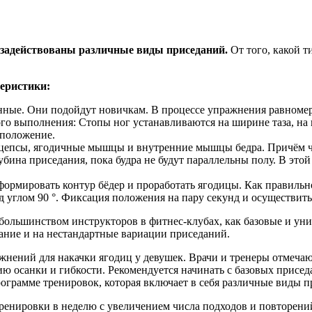
 задействованы различные виды приседаний.
От того, какой т
еристики:
енные. Они подойдут новичкам. В процессе упражнения равном
го выполнения: Стопы ног устанавливаются на ширине таза, на 
оложение.
цепсы, ягодичные мышцы и внутренние мышцы бедра. Причём че
ина приседания, пока будра не будут параллельны полу. В этой 
формировать контур бёдер и проработать ягодицы. Как правильно
од углом 90 °. Фиксация положения на пару секунд и осуществит
льшинством инструкторов в фитнес-клубах, как базовые и унив
ние и на нестандартные вариации приседаний.
нений для накачки ягодиц у девушек. Врачи и тренеры отмечаю
ю осанки и гибкости. Рекомендуется начинать с базовых приседа
грамме тренировок, которая включает в себя различные виды при
ренировки в неделю с увеличением числа подходов и повторени