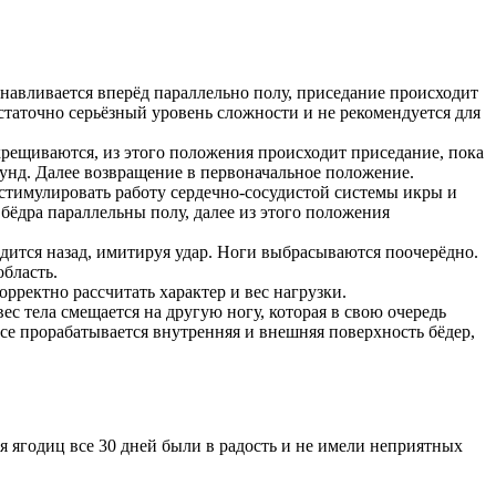
анавливается вперёд параллельно полу, приседание происходит
остаточно серьёзный уровень сложности и не рекомендуется для
рещиваются, из этого положения происходит приседание, пока
кунд. Далее возвращение в первоначальное положение.
стимулировать работу сердечно-сосудистой системы икры и
бёдра параллельны полу, далее из этого положения
одится назад, имитируя удар. Ноги выбрасываются поочерёдно.
бласть.
рректно рассчитать характер и вес нагрузки.
с тела смещается на другую ногу, которая в свою очередь
се прорабатывается внутренняя и внешняя поверхность бёдер,
 ягодиц все 30 дней были в радость и не имели неприятных