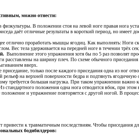
ктивным, можно отнести:
 физкультуры. В положении стоя на левой ноге правая нога уст
риседа даёт отличные результаты в короткий период, но имеет д
е отлично проработать мышцы ягодиц. Как выполнять: Ноги ск
лом. Вес тела удерживается на передней ноге в течении трёх се
й.
Выполнение этого упражнения хотя бы по 5 раз позволят про
ги расставлены на ширину плеч. По схеме обычного приседания 
ыгиванием вверх.
е приседание, только после каждого приседания одна из ног отв
 рельеф на верхней поверхности бедра и подтянуть ягодичную о
кому требуется большая нагрузка. При таком упражнении важно ко
 стандартного положения одна нога отводится вбок, при этом ве
е положение и упражнение повторяется с другой ногой. В процес
 привести к травматичным последствиям. Чтобы приседания для
иональных бодибилдеров: