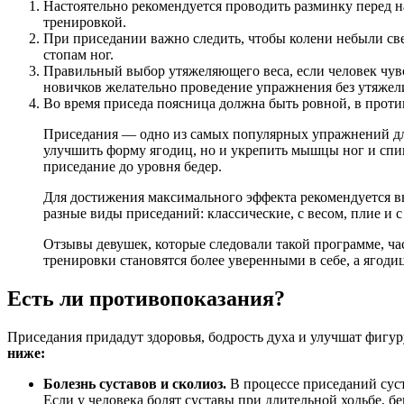
Настоятельно рекомендуется проводить разминку перед н
тренировкой.
При приседании важно следить, чтобы колени небыли све
стопам ног.
Правильный выбор утяжеляющего веса, если человек чувс
новичков желательно проведение упражнения без утяжел
Во время приседа поясница должна быть ровной, в прот
Приседания — одно из самых популярных упражнений для
улучшить форму ягодиц, но и укрепить мышцы ног и спи
приседание до уровня бедер.
Для достижения максимального эффекта рекомендуется вы
разные виды приседаний: классические, с весом, плие и 
Отзывы девушек, которые следовали такой программе, ча
тренировки становятся более уверенными в себе, а ягод
Есть ли противопоказания?
Приседания придадут здоровья, бодрость духа и улучшат фигу
ниже:
Болезнь суставов и сколиоз.
В процессе приседаний сус
Если у человека болят суставы при длительной ходьбе, бе