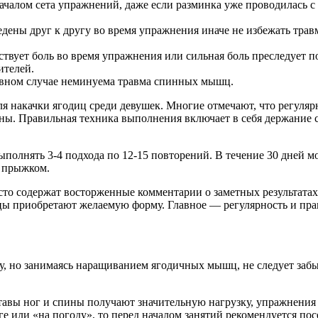
ачалом сета упражнений, даже если разминка уже проводилась с 
дены друг к другу во время упражнения иначе не избежать тра
твует боль во время упражнения или сильная боль преследует по
ителей.
ивном случае неминуема травма спинных мышц.
 накачки ягодиц среди девушек. Многие отмечают, что регуляр
ны. Правильная техника выполнения включает в себя держание с
полнять 3-4 подхода по 12-15 повторений. В течение 30 дней мо
с прыжком.
сто содержат восторженные комментарии о заметных результатах.
ицы приобретают желаемую форму. Главное — регулярность и пр
ру, но занимаясь наращиванием ягодичных мышц, не следует заб
тавы ног и спины получают значительную нагрузку, упражнения 
ге или «на погоду», то перед началом занятий рекомендуется пос