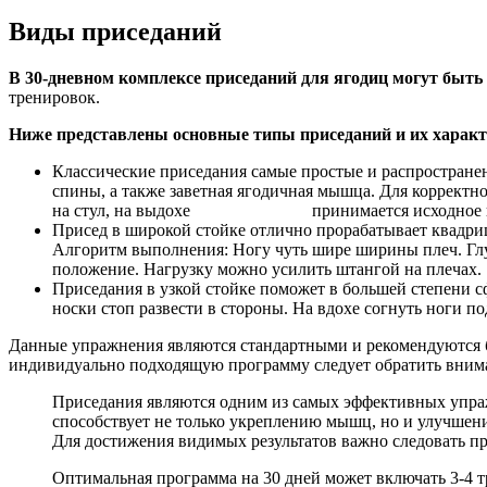
Виды приседаний
В 30-дневном комплексе приседаний для ягодиц могут быть
тренировок.
Ниже представлены основные типы приседаний и их характ
Классические приседания самые простые и распростран
спины, а также заветная ягодичная мышца. Для корректно
на стул, на выдохе принимается исходное п
Присед в широкой стойке отлично прорабатывает квадри
Алгоритм выполнения: Ногу чуть шире ширины плеч. Глуб
положение. Нагрузку можно усилить штангой на плечах.
Приседания в узкой стойке поможет в большей степени с
носки стоп развести в стороны. На вдохе согнуть ноги п
Данные упражнения являются стандартными и рекомендуются бо
индивидуально подходящую программу следует обратить внима
Приседания являются одним из самых эффективных упраж
способствует не только укреплению мышц, но и улучшени
Для достижения видимых результатов важно следовать про
Оптимальная программа на 30 дней может включать 3-4 т