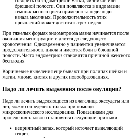
говорить об эндометриозе матки, яичников или
брюшной полости. Они появляются в виде мазни
темно-красного цвета примерно за неделю до
начала месячных. Продолжительность этих
проявлений может достигать трех недель.
При тяжелых формах эндометриоза мазня начинается после
окончания менструации и длится до следующего
кровотечения. Одновременно у пациентки увеличивается
продолжительность цикла и имеются боли в брюшной
полости. Часто эндометриоз становится причиной женского
бесплодия.
Коричневые выделения еще бывают при полипах шейки и
матки, миоме, кистах и других новообразованиях.
Надо ли лечить выделения после овуляции?
Надо ли лечить выделяющиеся из влагалища экссудаты или
нет, можно определить только при помощи
микроскопического исследования. Показаниями для
проведения такового становятся следующие признаки:
неприятный запах, который источает выделяющий
секрет;