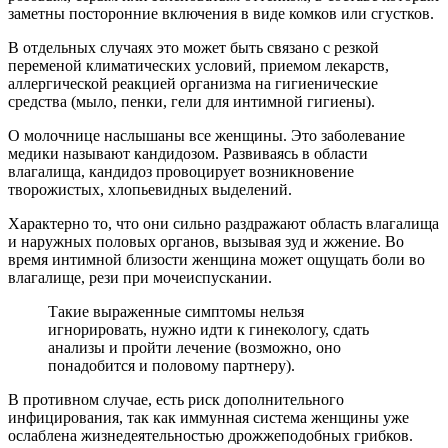
заметны посторонние включения в виде комков или сгустков.
В отдельных случаях это может быть связано с резкой
переменой климатических условий, приемом лекарств,
аллергической реакцией организма на гигиенические
средства (мыло, пенки, гели для интимной гигиены).
О молочнице наслышаны все женщины. Это заболевание
медики называют кандидозом. Развиваясь в области
влагалища, кандидоз провоцирует возникновение
творожистых, хлопьевидных выделений.
Характерно то, что они сильно раздражают область влагалища
и наружных половых органов, вызывая зуд и жжение. Во
время интимной близости женщина может ощущать боли во
влагалище, рези при мочеиспускании.
Такие выраженные симптомы нельзя
игнорировать, нужно идти к гинекологу, сдать
анализы и пройти лечение (возможно, оно
понадобится и половому партнеру).
В противном случае, есть риск дополнительного
инфицирования, так как иммунная система женщины уже
ослаблена жизнедеятельностью дрожжеподобных грибков.