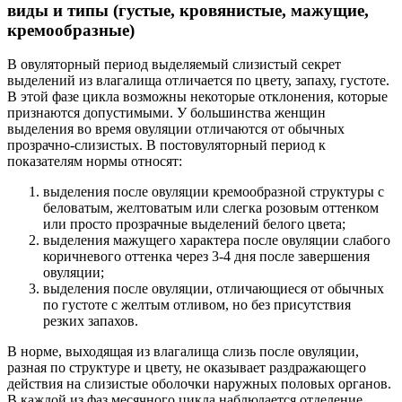
виды и типы (густые, кровянистые, мажущие,
кремообразные)
В овуляторный период выделяемый слизистый секрет
выделений из влагалища отличается по цвету, запаху, густоте.
В этой фазе цикла возможны некоторые отклонения, которые
признаются допустимыми. У большинства женщин
выделения во время овуляции отличаются от обычных
прозрачно-слизистых. В постовуляторный период к
показателям нормы относят:
выделения после овуляции кремообразной структуры с
беловатым, желтоватым или слегка розовым оттенком
или просто прозрачные выделений белого цвета;
выделения мажущего характера после овуляции слабого
коричневого оттенка через 3-4 дня после завершения
овуляции;
выделения после овуляции, отличающиеся от обычных
по густоте с желтым отливом, но без присутствия
резких запахов.
В норме, выходящая из влагалища слизь после овуляции,
разная по структуре и цвету, не оказывает раздражающего
действия на слизистые оболочки наружных половых органов.
В каждой из фаз месячного цикла наблюдается отделение