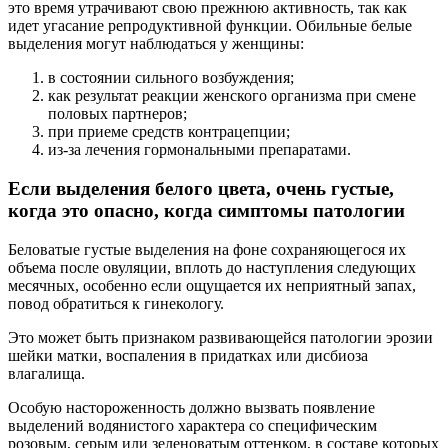
это время утрачивают свою прежнюю активность, так как
идет угасание репродуктивной функции. Обильные белые
выделения могут наблюдаться у женщины:
в состоянии сильного возбуждения;
как результат реакции женского организма при смене
половых партнеров;
при приеме средств контрацепции;
из-за лечения гормональными препаратами.
Если выделения белого цвета, очень густые,
когда это опасно, когда симптомы патологии
Беловатые густые выделения на фоне сохраняющегося их
объема после овуляции, вплоть до наступления следующих
месячных, особенно если ощущается их неприятный запах,
повод обратиться к гинекологу.
Это может быть признаком развивающейся патологии эрозии
шейки матки, воспаления в придатках или дисбиоза
влагалища.
Особую настороженность должно вызвать появление
выделений водянистого характера со специфическим
розовым, серым или зеленоватым оттенком, в составе которых