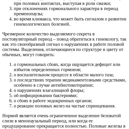
при половых контактах, выступая в роли смазки;
при отклонениях гормонального характера в период
пременопаузы;
во время климакса, что может быть сигналом о развитии
гинекологических болезней.
Чрезмерное количество выделяемого секрета в
постовуляторный период – повод обратиться к гинекологу, так
как это своеобразный сигнал о нарушениях в работе половой
системы. Выделения, отличающиеся по структуре и цвету от
обычных, могут говорить:
о гормональных сбоях, когда ощущается дефицит или
избыток определенных гормонов;
о воспалительном процессе в области малого таза;
о последствиях терапии медикаментозными средствами,
особенно в случае антибиотикотерапии;
о нарушениях влагалищной флоры;
об инфицировании бактериями;
о сбоях в работе эндокринных органов;
о реакции половых желез на частые спринцевания.
Нормой является очень ограниченное выделение беловатой
слизи в менопаузальный период, или когда ее
продуцирование прекращается полностью. Половые железы в