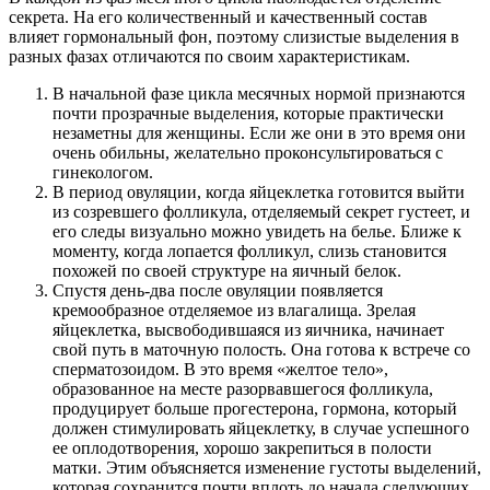
секрета. На его количественный и качественный состав
влияет гормональный фон, поэтому слизистые выделения в
разных фазах отличаются по своим характеристикам.
В начальной фазе цикла месячных нормой признаются
почти прозрачные выделения, которые практически
незаметны для женщины. Если же они в это время они
очень обильны, желательно проконсультироваться с
гинекологом.
В период овуляции, когда яйцеклетка готовится выйти
из созревшего фолликула, отделяемый секрет густеет, и
его следы визуально можно увидеть на белье. Ближе к
моменту, когда лопается фолликул, слизь становится
похожей по своей структуре на яичный белок.
Спустя день-два после овуляции появляется
кремообразное отделяемое из влагалища. Зрелая
яйцеклетка, высвободившаяся из яичника, начинает
свой путь в маточную полость. Она готова к встрече со
сперматозоидом. В это время «желтое тело»,
образованное на месте разорвавшегося фолликула,
продуцирует больше прогестерона, гормона, который
должен стимулировать яйцеклетку, в случае успешного
ее оплодотворения, хорошо закрепиться в полости
матки. Этим объясняется изменение густоты выделений,
которая сохранится почти вплоть до начала следующих