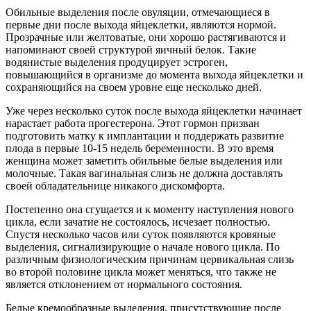
Обильные выделения после овуляции, отмечающиеся в
первые дни после выхода яйцеклетки, являются нормой.
Прозрачные или желтоватые, они хорошо растягиваются и
напоминают своей структурой яичный белок. Такие
водянистые выделения продуцирует эстроген,
повышающийся в организме до момента выхода яйцеклетки и
сохраняющийся на своем уровне еще несколько дней.
Уже через несколько суток после выхода яйцеклетки начинает
нарастает работа прогестерона. Этот гормон призван
подготовить матку к имплантации и поддержать развитие
плода в первые 10-15 недель беременности. В это время
женщина может заметить обильные белые выделения или
молочные. Такая вагинальная слизь не должна доставлять
своей обладательнице никакого дискомфорта.
Постепенно она сгущается и к моменту наступления нового
цикла, если зачатие не состоялось, исчезает полностью.
Спустя несколько часов или суток появляются кровяные
выделения, сигнализирующие о начале нового цикла. По
различным физиологическим причинам цервикальная слизь
во второй половине цикла может меняться, что также не
является отклонением от нормального состояния.
Белые кремообразные выделения, присутствующие после