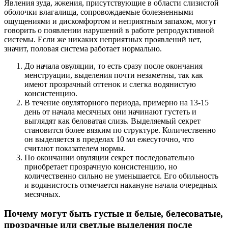
Явления зуда, жжения, присутствующие в области слизистой
оболочки влагалища, сопровождаемые болезненными
ощущениями и дискомфортом и неприятным запахом, могут
говорить о появлении нарушений в работе репродуктивной
системы. Если же никаких неприятных проявлений нет,
значит, половая система работает нормально.
До начала овуляции, то есть сразу после окончания
менструации, выделения почти незаметны, так как
имеют прозрачный оттенок и слегка водянистую
консистенцию.
В течение овуляторного периода, примерно на 13-15
день от начала месячных они начинают густеть и
выглядят как беловатая слизь. Выделяемый секрет
становится более вязким по структуре. Количественно
он выделяется в пределах 10 мл ежесуточно, что
считают показателем нормы.
По окончании овуляции секрет последовательно
приобретает прозрачную консистенцию, но
количественно сильно не уменьшается. Его обильность
и водянистость отмечается накануне начала очередных
месячных.
Почему могут быть густые и белые, белесоватые,
прозрачные или светлые выделения после