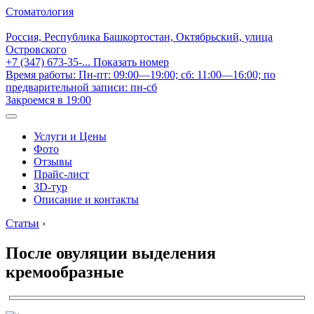
Стоматология
Россия, Республика Башкортостан, Октябрьский, улица
Островского
+7 (347) 673-35-...
Показать номер
Время работы: Пн-пт: 09:00—19:00; сб: 11:00—16:00; по
предварительной записи: пн-сб
Закроемся в 19:00
Услуги и Цены
Фото
Отзывы
Прайс-лист
3D-тур
Описание и контакты
Статьи
›
После овуляции выделения
кремообразные