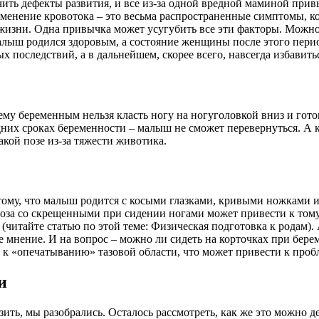
ить дефекты развития, и все из-за одной вредной маминой привы
енение кровотока – это весьма распространенные симптомы, кот
жизни. Одна привычка может усугубить все эти факторы. Можно 
алыш родился здоровым, а состояние женщины после этого пери
х последствий, а в дальнейшем, скорее всего, навсегда избавит
ему беременным нельзя класть ногу на ногуголовкой вниз и гото
них сроках беременности – малыш не сможет перевернуться. А к
кой позе из-за тяжести животика.
к тому, что малыш родится с косыми глазками, кривыми ножками 
поза со скрещенными при сидении ногами может привести к тому
в (читайте статью по этой теме: Физическая подготовка к родам
ое мнение. И на вопрос – можно ли сидеть на корточках при бер
т к «опечатыванию» тазовой области, что может привести к проб
и
зить, мы разобрались. Осталось рассмотреть, как же это можно д