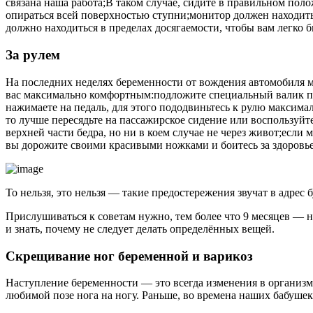
связана наша работа;В таком случае, сидите в правильном по
опираться всей поверхностью ступни;монитор должен находитьс
должно находиться в пределах досягаемости, чтобы вам легко 
За рулем
На последних неделях беременности от вождения автомобиля ме
вас максимально комфортным:подложите специальный валик под
нажимаете на педаль, для этого пододвиньтесь к рулю максимал
то лучше пересядьте на пассажирское сидение или воспользуйт
верхней части бедра, но ни в коем случае не через живот;если
вы дорожите своими красивыми ножками и боитесь за здоровье в
То нельзя, это нельзя — такие предостережения звучат в адрес 
Прислушиваться к советам нужно, тем более что 9 месяцев — н
и знать, почему не следует делать определённых вещей.
Скрещивание ног беременной и варикоз
Наступление беременности — это всегда изменения в организ
любимой позе нога на ногу. Раньше, во времена наших бабушек