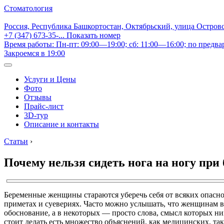
Стоматология
Россия, Республика Башкортостан, Октябрьский, улица Остров
+7 (347) 673-35-...
Показать номер
Время работы: Пн-пт: 09:00—19:00; сб: 11:00—16:00; по предва
Закроемся в 19:00
Услуги и Цены
Фото
Отзывы
Прайс-лист
3D-тур
Описание и контакты
Статьи
›
Почему нельзя сидеть нога на ногу при
Беременные женщины стараются уберечь себя от всяких опаснос
приметах и суевериях. Часто можно услышать, что женщинам в 
обоснование, а в некоторых — просто слова, смысл которых ник
стоит делать есть множество объяснений, как медицинских, та