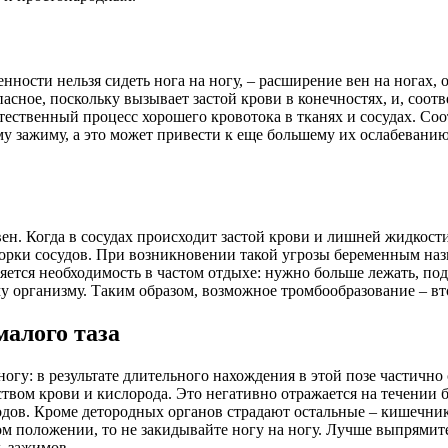
ности нельзя сидеть нога на ногу, – расширение вен на ногах, 
опасное, поскольку вызывает застой крови в конечностях, и, соот
тественный процесс хорошего кровотока в тканях и сосудах. Соо
 зажиму, а это может привести к еще большему их ослабеванию,
ен. Когда в сосудах происходит застой крови и лишней жидкости
порки сосудов. При возникновении такой угрозы беременным на
ется необходимость в частом отдыхе: нужно больше лежать, по
му организму. Таким образом, возможное тромбообразование – вт
алого таза
огу: в результате длительного нахождения в этой позе частично
твом крови и кислорода. Это негативно отражается на течении 
одов. Кроме детородных органов страдают остальные ‒ кишечник
ом положении, то не закидывайте ногу на ногу. Лучше выпрямите
ь зажимов.