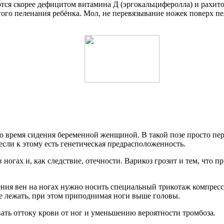
тся скорее дефицитом витамина Д (эргокальциферолла) и рахито
угого пеленания ребёнка. Мол, не перевязывание ножек поверх
во время сидения беременной женщиной. В такой позе просто п
если к этому есть генетическая предрасположенность.
 ногах и, как следствие, отечности. Варикоз грозит и тем, что
ия вен на ногах нужно носить специальный трикотаж компресс
е лежать, при этом приподнимая ноги выше головы.
ать оттоку крови от ног и уменьшению вероятности тромбоза.