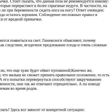
чки. Стоит сказать, что данная поза не рекомендуется никому:
орые перерастают в более серьезные недуги. В частности, на
ли при беременности сидеть нога на ногу? Ответ очевиден:
ода осталось хорошим. Соблюдение несложных правил в
ься от вредной привычки.
вится появиться на свет. Гинекологи объясняют, почему
ак следствие, ягодичное предлежание плода и очень сложные
или, что еще хуже будет обвит пуповиной;Конечно же,
, что малыш не сможет принять правильное положение, то есть
). А его попытки перевернуться способствуют закручиванию
еменности, они так же отвечают отрицательно. А по поводу
лемам во время родов.
елать? Здесь все зависит от конкретной ситуации: