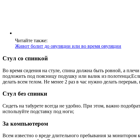
Читайте также:
Живот болит до овуляции или во время овуляции
Стул со спинкой
Во время сидения на стуле, спина должна быть ровной, а плеч
подложить под поясницу подушку или валик из полотенца;Если 
делать всем телом. Не менее 2 раз в час нужно делать перерыв,
Стул без спинки
Сидеть на табурете всегда не удобно. При этом, важно подобра
используйте подставку под ноги;
За компьютером
Всем известно о вреде длительного пребывания за монитором ко