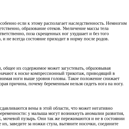
особенно если к этому располагает наследственность. Немногим
ветственно, образование отеков. Увеличение массы тела
тветственно, поза скрещенных ног ухудшает и без того
 и не всегда состояние приходит в норму после родов.
, общее их содержимое может загустевать, образовывая
значают к носке компрессионный трикотаж, приводящий в
днимая ноги выше уровня головы. Такое положение снижает
орая причина, почему беременным нельзя сидеть нога на ногу.
 сдавливаются вены в этой области, что может негативно
беременности: у малыша могут возникнуть аномалии развития,
, мочевой пузырь. Они так же пережимаются и не в состоянии
 их, заведите за ножки стула, вытяните носочки, соедините