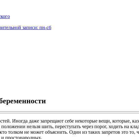
ского
рительной записи: пн-сб
 беременности
тей. Иногда даже запрещают себе некоторые вещи, которые, каз
положении нельзя шить, переступать через порог, ходить на кла
то толком не может объяснить. Один из таких запретов это то, ч
к и простонародных.