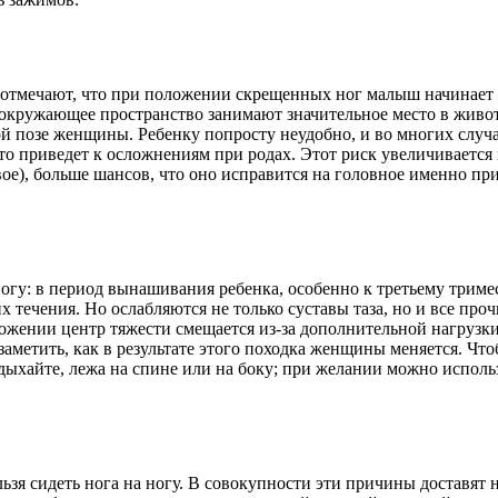
отмечают, что при положении скрещенных ног малыш начинает а
го окружающее пространство занимают значительное место в жив
й позе женщины. Ребенку попросту неудобно, и во многих случа
то приведет к осложнениям при родах. Этот риск увеличивается н
вое), больше шансов, что оно исправится на головное именно п
огу: в период вынашивания ребенка, особенно к третьему тримес
 течения. Но ослабляются не только суставы таза, но и все про
ожении центр тяжести смещается из-за дополнительной нагрузк
аметить, как в результате этого походка женщины меняется. Что
тдыхайте, лежа на спине или на боку; при желании можно испол
ьзя сидеть нога на ногу. В совокупности эти причины доставят 