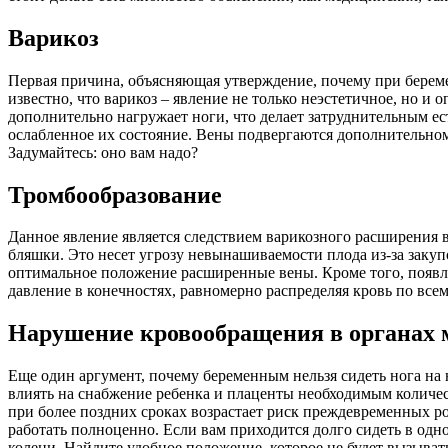
Варикоз
Первая причина, объясняющая утверждение, почему при беремен
известно, что варикоз – явление не только неэстетичное, но и 
дополнительно нагружает ноги, что делает затруднительным ес
ослабленное их состояние. Вены подвергаются дополнительному
Задумайтесь: оно вам надо?
Тромбообразование
Данное явление является следствием варикозного расширения в
бляшки. Это несет угрозу невынашиваемости плода из-за заку
оптимальное положение расширенные вены. Кроме того, появля
давление в конечностях, равномерно распределяя кровь по все
Нарушение кровообращения в органах м
Еще один аргумент, почему беременным нельзя сидеть нога на н
влиять на снабжение ребенка и плаценты необходимым количес
при более поздних сроках возрастает риск преждевременных р
работать полноценно. Если вам приходится долго сидеть в одн
колени. Найдите удобное положение, которое не будет вызыват