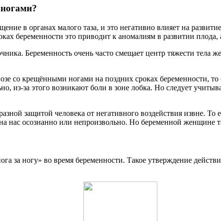
 ногами?
ение в органах малого таза, и это негативно влияет на развити
ках беременности это приводит к аномалиям в развитии плода,
очника. Беременность очень часто смещает центр тяжести тела
зе со крещёнными ногами на поздних сроках беременности, то ест
, из-за этого возникают боли в зоне лобка. Но следует учитыват
азной защитой человека от негативного воздействия извне. То ес
на нас осознанно или непроизвольно. Но беременной женщине та
ога за ногу» во время беременности. Такое утверждение действ