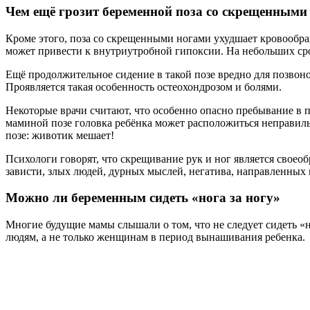
Чем ещё грозит беременной поза со скрещенными
Кроме этого, поза со скрещенными ногами ухудшает кровообращ
может привести к внутриутробной гипоксии. На небольших сро
Ещё продолжительное сидение в такой позе вредно для позвон
Проявляется такая особенность остеохондрозом и болями.
Некоторые врачи считают, что особенно опасно пребывание в по
маминой позе головка ребёнка может расположиться неправильно
позе: животик мешает!
Психологи говорят, что скрещивание рук и ног является своеобр
зависти, злых людей, дурных мыслей, негатива, направленных 
Можно ли беременным сидеть «нога за ногу»
Многие будущие мамы слышали о том, что не следует сидеть «н
людям, а не только женщинам в период вынашивания ребенка.