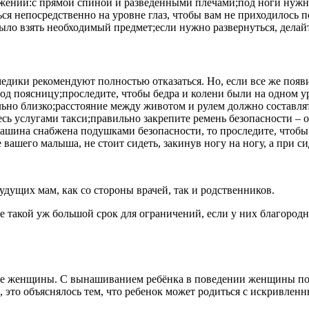
ложении:с прямой спиной и разведенными плечами;под ноги нуж
я непосредственно на уровне глаз, чтобы вам не приходилось п
было взять необходимый предмет;если нужно развернуться, делай
дики рекомендуют полностью отказаться. Но, если все же появил
 поясницу;проследите, чтобы бедра и колени были на одном уро
ьно близко;расстояние между животом и рулем должно составлять 
есь услугами такси;правильно закрепите ремень безопасности – 
 машина снабжена подушками безопасности, то проследите, чтобы
ашего малыша, не стоит сидеть, закинув ногу на ногу, а при си
будущих мам, как со стороны врачей, так и родственников.
е такой уж большой срок для ограничений, если у них благородн
ме женщины. С вынашиванием ребёнка в поведении женщины появ
, это объяснялось тем, что ребенок может родиться с искривле