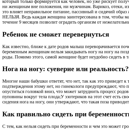
который только формируется как человек, но уже рискует получ
ни женщинам вне положения, ни мужчинам. Варикоз, отеки, изм
это влияет неправильное питание, пассивный и сидячий образ 
НЕЛЬЗЯ. Ведь каждая женщина заинтересована в том, чтобы м
течение 9 месяцев позволит оградить организм от нежелательны
Ребенок не сможет перевернуться
Как известно, ближе к дате родов малыш переворачивается поч
беременным женщинам нельзя закидывать ногу на ногу на позд
роды. Помимо этого, самой женщине будет неудобно сидеть в та
Нога на ногу: суеверие или реальность?
Многие наши бабушки ответят, что нет, так как это приведет 
подтверждения этому нет, но гинекологи предупреждают, что 
опуститься головкой вниз, что может затруднить процесс родо
пуповины вокруг тела плода;У эзотериков на этот счет есть св
сидения нога на ногу, они утверждают, что такая поза приводи
Как правильно сидеть при беременност
С тем, как нельзя сидеть при беременности и чем это может гро