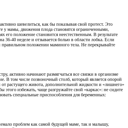
ктивно шевелиться, как бы показывая свой протест. Это
оте у мамы, движения плода становятся ограниченными,
ях его положение становится неестественным. В результате
а 36-40 неделе и отзывается болью в области лобка. Если
ри правильном положении маминого тела. Не перекрывайте
тру, активно начинают размягчаться все связки в организме
чие. В том числе позвоночный столб, который является опорой
и от растущего живота, дополнительной жидкости и «лишнего»
бы этого избежать, чаще разгружайте свой «каркас»: не сидите
ьзовать специальные приспособления для беременных:
немало проблем как самой будущей маме, так и малышу,