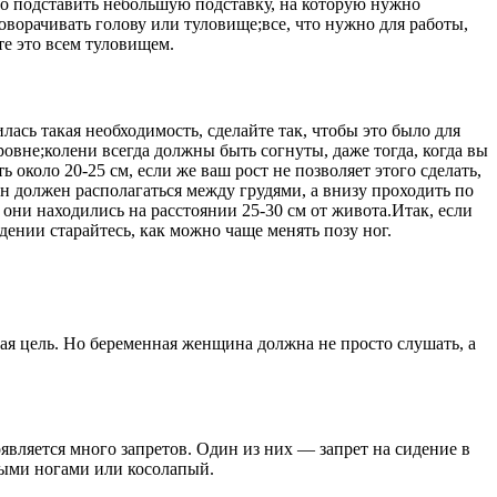
но подставить небольшую подставку, на которую нужно
оворачивать голову или туловище;все, что нужно для работы,
те это всем туловищем.
ась такая необходимость, сделайте так, чтобы это было для
вне;колени всегда должны быть согнуты, даже тогда, когда вы
около 20-25 см, если же ваш рост не позволяет этого сделать,
он должен располагаться между грудями, а внизу проходить по
 они находились на расстоянии 25-30 см от живота.Итак, если
дении старайтесь, как можно чаще менять позу ног.
ая цель. Но беременная женщина должна не просто слушать, а
ляется много запретов. Один из них — запрет на сидение в
нными ногами или косолапый.