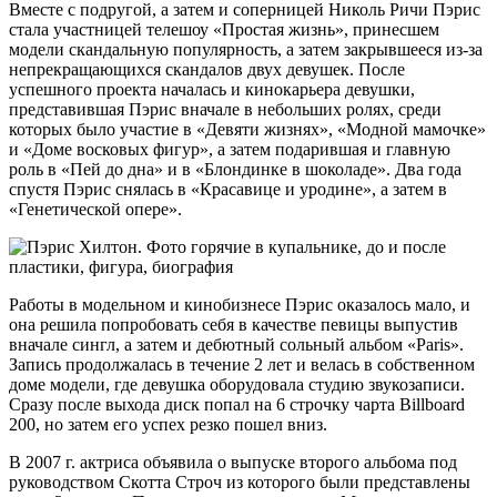
Вместе с подругой, а затем и соперницей Николь Ричи Пэрис
стала участницей телешоу «Простая жизнь», принесшем
модели скандальную популярность, а затем закрывшееся из-за
непрекращающихся скандалов двух девушек. После
успешного проекта началась и кинокарьера девушки,
представившая Пэрис вначале в небольших ролях, среди
которых было участие в «Девяти жизнях», «Модной мамочке»
и «Доме восковых фигур», а затем подарившая и главную
роль в «Пей до дна» и в «Блондинке в шоколаде». Два года
спустя Пэрис снялась в «Красавице и уродине», а затем в
«Генетической опере».
Работы в модельном и кинобизнесе Пэрис оказалось мало, и
она решила попробовать себя в качестве певицы выпустив
вначале сингл, а затем и дебютный сольный альбом «Paris».
Запись продолжалась в течение 2 лет и велась в собственном
доме модели, где девушка оборудовала студию звукозаписи.
Сразу после выхода диск попал на 6 строчку чарта Billboard
200, но затем его успех резко пошел вниз.
В 2007 г. актриса объявила о выпуске второго альбома под
руководством Скотта Строч из которого были представлены