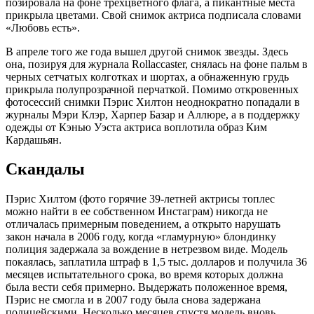
позировала на фоне трехцветного флага, а пикантные места
прикрыла цветами. Свой снимок актриса подписала словами
«Любовь есть».
В апреле того же года вышел другой снимок звезды. Здесь
она, позируя для журнала Rollaccaster, снялась на фоне пальм в
черных сетчатых колготках и шортах, а обнаженную грудь
прикрыла полупрозрачной перчаткой. Помимо откровенных
фотосессий снимки Пэрис Хилтон неоднократно попадали в
журналы Мэри Клэр, Харпер Базар и Аллюре, а в поддержку
одежды от Кэнью Уэста актриса воплотила образ Ким
Кардашьян.
Скандалы
Пэрис Хилтом (фото горячие 39-летней актрисы топлес
можно найти в ее собственном Инстаграм) никогда не
отличалась примерным поведением, а открыто нарушать
закон начала в 2006 году, когда «гламурную» блондинку
полиция задержала за вождение в нетрезвом виде. Модель
покаялась, заплатила штраф в 1,5 тыс. долларов и получила 36
месяцев испытательного срока, во время которых должна
была вести себя примерно. Выдержать положенное время,
Пэрис не смогла и в 2007 году была снова задержана
полицейскими. Несколько месяцев спустя модель вновь