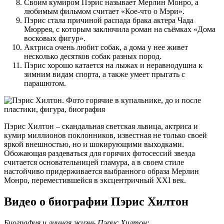
Своим кумиром Пэрис называет Мерлин Монро, а
любимым фильмом считает «Кое-что о Мэри».
Пэрис стала причиной распада брака актера Чада
Мюррея, с которым заключила роман на съёмках «Дома
восковых фигур».
Актриса очень любит собак, а дома у нее живет
несколько десятков собак разных пород.
Пэрис хорошо катается на лыжах и неравнодушна к
зимним видам спорта, а также умеет прыгать с
парашютом.
Пэрис Хилтон – скандальная светская львица, актриса и
кумир миллионов поклонников, известная не только своей
яркой внешностью, но и шокирующими выходками.
Обожающая раздеваться для горячих фотосессий звезда
считается основательницей гламура, а в своем стиле
настойчиво придерживается выбранного образа Мерлин
Монро, переместившейся в эксцентричный XXI век.
Видео о биографии Пэрис Хилтон
Биография и личная жизнь Пэрис Хилтон: