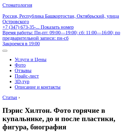
Стоматология
Россия, Республика Башкортостан, Октябрьский, улица
Островского
+7 (347) 673-35-...
Показать номер
Время работы: Пн-пт: 09:00—19:00; сб: 11:00—16:00; по
предварительной записи: пн-сб
Закроемся в 19:00
Услуги и Цены
Фото
Отзывы
Прайс-лист
3D-тур
Описание и контакты
Статьи
›
Пэрис Хилтон. Фото горячие в
купальнике, до и после пластики,
фигура, биография