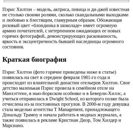
Пэрис Хилтон – модель, актриса, певица и ди-джей известная
не столько своими ролями, сколько скандальными выходками
и любовью к блестящим, гламурным образам. Обожающая
розовый цвет «блондинка в шоколаде» имеет огромную
армию почитателей, с нетерпением ожидающих ее новых
горячих фотографий, демонстрирующих раскованность,
яркость и эксцентричность бывшей наследницы огромного
состояния.
Краткая биография
Пэрис Хилтон (фото горячие приведены ниже в статье)
появилась на свет в середине февраля 1981-го года и
происходит из влиятельной династии отельеров Хилтон. Свое
детство маленькая Пэрис провела в семейном отеле на
Манхэттене, в нью-йоркском особняке и в Беверли-Хиллс, а
учиться отправилась в Dwight School, из которого позже была
отчислена из-за постоянных прогулов. В 2000-м году девушка
стала моделью агентства T Management, принадлежащего
Дональду Трампу и начала работать в модных журналах, а
также появилась в рекламе Кристиан Диор, Том Хилдер и
Марсиано.