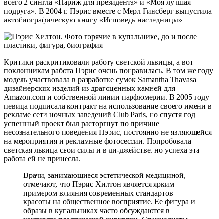
всего 2 сингла «Париж для президента» и «Моя лучшая
подруга». В 2004 г. Пэрис вместе с Мерл Гинсберг выпустила
автобиографическую книгу «Исповедь наследницы».
Критики раскритиковали работу светской львицы, а вот
поклонникам работа Пэрис очень понравилась. В том же году
модель участвовала в разработке сумок Samantha Thavasa,
дизайнерских изделий из драгоценных камней для
Amazon.com и собственной линии парфюмерии. В 2005 году
певица подписала контракт на использование своего имени в
рекламе сети ночных заведений Club Paris, но спустя год
успешный проект был расторгнут по причине
несознательного поведения Пэрис, постоянно не являющейся
на мероприятия и рекламные фотосессии. Попробовала
светская львица свои силы и в ди-джействе, но успеха эта
работа ей не принесла.
Врачи, занимающиеся эстетической медициной,
отмечают, что Пэрис Хилтон является ярким
примером влияния современных стандартов
красоты на общественное восприятие. Ее фигура и
образы в купальниках часто обсуждаются в