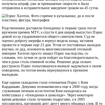
получила штраф, уже за превышение скорости и была
отправлена в исправительное заведение сроком на 45 суток.
Родственники доставили блондинку в тюрьму сразу после
вручения премии MTV, а спустя 4 дня шериф выпустил Пэрис
домой из-за ухудшившегося общего самочувствия. Суд не
оценил доброту шерифа и вернул модель назад, заставив
провести в тюрьме еще 23 дня. Устав от постоянных выходок
внучки, ее дед, основатель многомиллионной отельной
империи Хилтон просто лишил Пэрис наследства, со
словами, что лучше ее доля пойдет на благотворительность,
чем в руки столь отвязной особы. Решение деда сильно
расстроило Пэрис попытавшуюся вначале задуматься о своем
поведении, но потом вновь вернувшуюся к прежним
выходкам.
Еще одним скандалом стали отношения Пэрис с Ким
Кардашьян. Девушки познакомились еще в 2000 году, когда
служившая личным ассистентом Ким находилась на
побегушках у «блондинки в шоколаде». Через некоторое
время девушки стали лучшими подругами, а в 2005
поссорились, наговорив друг другу много обидных слов. В то