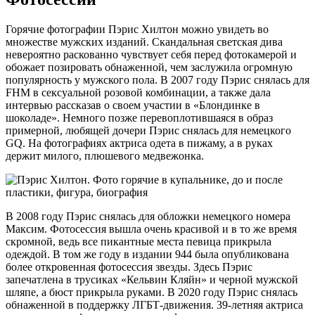
Горячие фотографии Пэрис Хилтон можно увидеть во
множестве мужских изданий. Скандальная светская дива
невероятно раскованно чувствует себя перед фотокамерой и
обожает позировать обнаженной, чем заслужила огромную
популярность у мужского пола. В 2007 году Пэрис снялась для
FHM в сексуальной розовой комбинации, а также дала
интервью рассказав о своем участии в «Блондинке в
шоколаде». Немного позже перевоплотившаяся в образ
примерной, любящей дочери Пэрис снялась для немецкого
GQ. На фотографиях актриса одета в пижаму, а в руках
держит милого, плюшевого медвежонка.
В 2008 году Пэрис снялась для обложки немецкого номера
Максим. Фотосессия вышла очень красивой и в то же время
скромной, ведь все пикантные места певица прикрыла
одеждой. В том же году в издании 944 была опубликована
более откровенная фотосессия звезды. Здесь Пэрис
запечатлена в трусиках «Кельвин Кляйн» и черной мужской
шляпе, а бюст прикрыла руками. В 2020 году Пэрис снялась
обнаженной в поддержку ЛГБТ-движения. 39-летняя актриса