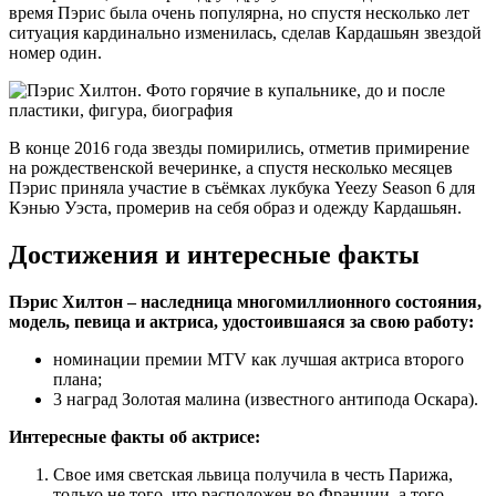
время Пэрис была очень популярна, но спустя несколько лет
ситуация кардинально изменилась, сделав Кардашьян звездой
номер один.
В конце 2016 года звезды помирились, отметив примирение
на рождественской вечеринке, а спустя несколько месяцев
Пэрис приняла участие в съёмках лукбука Yeezy Season 6 для
Кэнью Уэста, промерив на себя образ и одежду Кардашьян.
Достижения и интересные факты
Пэрис Хилтон – наследница многомиллионного состояния,
модель, певица и актриса, удостоившаяся за свою работу:
номинации премии MTV как лучшая актриса второго
плана;
3 наград Золотая малина (известного антипода Оскара).
Интересные факты об актрисе:
Свое имя светская львица получила в честь Парижа,
только не того, что расположен во Франции, а того,