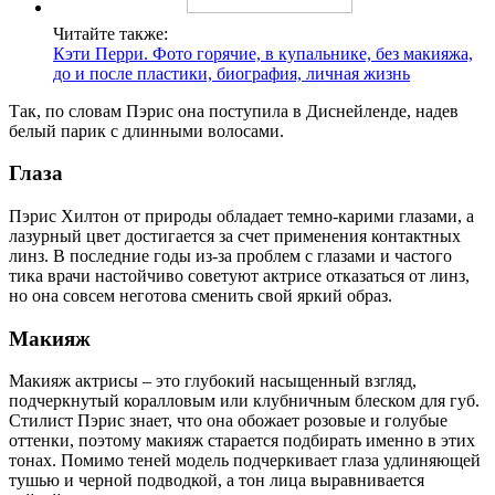
Читайте также:
Кэти Перри. Фото горячие, в купальнике, без макияжа,
до и после пластики, биография, личная жизнь
Так, по словам Пэрис она поступила в Диснейленде, надев
белый парик с длинными волосами.
Глаза
Пэрис Хилтон от природы обладает темно-карими глазами, а
лазурный цвет достигается за счет применения контактных
линз. В последние годы из-за проблем с глазами и частого
тика врачи настойчиво советуют актрисе отказаться от линз,
но она совсем неготова сменить свой яркий образ.
Макияж
Макияж актрисы – это глубокий насыщенный взгляд,
подчеркнутый коралловым или клубничным блеском для губ.
Стилист Пэрис знает, что она обожает розовые и голубые
оттенки, поэтому макияж старается подбирать именно в этих
тонах. Помимо теней модель подчеркивает глаза удлиняющей
тушью и черной подводкой, а тон лица выравнивается