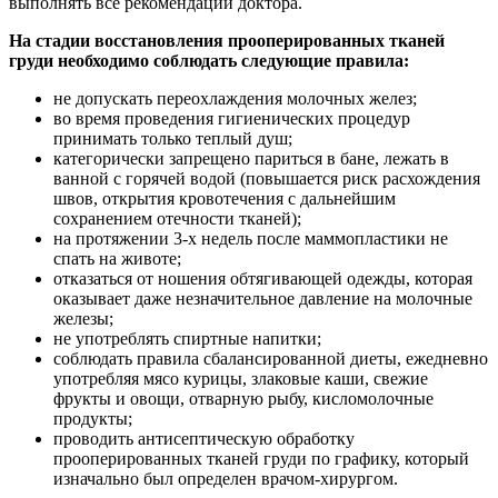
выполнять все рекомендации доктора.
На стадии восстановления прооперированных тканей
груди необходимо соблюдать следующие правила:
не допускать переохлаждения молочных желез;
во время проведения гигиенических процедур
принимать только теплый душ;
категорически запрещено париться в бане, лежать в
ванной с горячей водой (повышается риск расхождения
швов, открытия кровотечения с дальнейшим
сохранением отечности тканей);
на протяжении 3-х недель после маммопластики не
спать на животе;
отказаться от ношения обтягивающей одежды, которая
оказывает даже незначительное давление на молочные
железы;
не употреблять спиртные напитки;
соблюдать правила сбалансированной диеты, ежедневно
употребляя мясо курицы, злаковые каши, свежие
фрукты и овощи, отварную рыбу, кисломолочные
продукты;
проводить антисептическую обработку
прооперированных тканей груди по графику, который
изначально был определен врачом-хирургом.