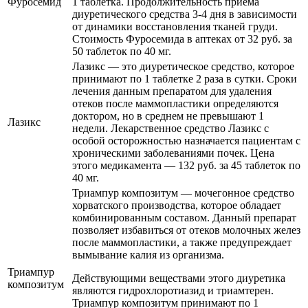
Фуросемид
1 таблетка. Продолжительность приема
диуретического средства 3-4 дня в зависимости
от динамики восстановления тканей груди.
Стоимость Фуросемида в аптеках от 32 руб. за
50 таблеток по 40 мг.
Лазикс — это диуретическое средство, которое
принимают по 1 таблетке 2 раза в сутки. Сроки
лечения данным препаратом для удаления
отеков после маммопластики определяются
доктором, но в среднем не превышают 1
Лазикс
недели. Лекарственное средство Лазикс с
особой осторожностью назначается пациентам с
хроническими заболеваниями почек. Цена
этого медикамента — 132 руб. за 45 таблеток по
40 мг.
Триампур композитум — мочегонное средство
хорватского производства, которое обладает
комбинированным составом. Данный препарат
позволяет избавиться от отеков молочных желез
после маммопластики, а также предупреждает
вымывание калия из организма.
Триампур
Действующими веществами этого диуретика
композитум
являются гидрохлоротиазид и триамтерен.
Триампур композитум принимают по 1