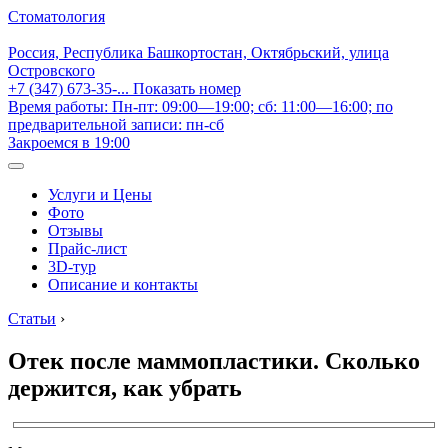
Стоматология
Россия, Республика Башкортостан, Октябрьский, улица
Островского
+7 (347) 673-35-...
Показать номер
Время работы: Пн-пт: 09:00—19:00; сб: 11:00—16:00; по
предварительной записи: пн-сб
Закроемся в 19:00
Услуги и Цены
Фото
Отзывы
Прайс-лист
3D-тур
Описание и контакты
Статьи
›
Отек после маммопластики. Сколько
держится, как убрать