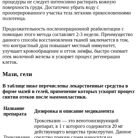
процедуры не следует интенсивно растирать кожную
поверхность груди. Достаточно убрать воду с
прооперированного участка тела легкими прикосновениями
полотенца.
Продолжительность послеоперационной реабилитации с
помощью этого метода составляет 2-3 недели. Преимущество
данного способа восстановления тканей заключается в том,
что контрастный душ повышает местный иммунитет,
улучшает кровообращение и отток лимфы, быстро снимает
отек молочной железы и ускоряет процесс регенерации
клеток.
Мази, гели
В таблице ниже перечислены лекарственные средства в
форме мазей и гелей, применение которых ускорит процесс
снятия отеков после маммопластики.
Название
Дозировка и описание медикамента
препарата
Троксевазин — это венотонизирующий
препарат, в 1 г которого содержится 20 мг
действующего вещества троксерутин. Данное
Троксевазин
средство тонким слоем наносится на