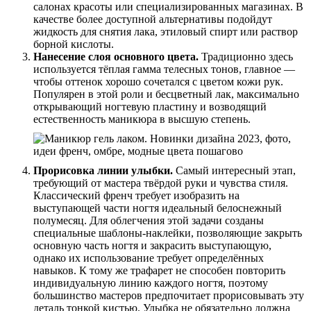
салонах красоты или специализированных магазинах. В
качестве более доступной альтернативы подойдут
жидкость для снятия лака, этиловый спирт или раствор
борной кислоты.
Нанесение слоя основного цвета.
Традиционно здесь
используется тёплая гамма телесных тонов, главное —
чтобы оттенок хорошо сочетался с цветом кожи рук.
Популярен в этой роли и бесцветный лак, максимально
открывающий ногтевую пластину и возводящий
естественность маникюра в высшую степень.
Прорисовка линии улыбки.
Самый интересный этап,
требующий от мастера твёрдой руки и чувства стиля.
Классический френч требует изобразить на
выступающей части ногтя идеальный белоснежный
полумесяц. Для облегчения этой задачи созданы
специальные шаблоны-наклейки, позволяющие закрыть
основную часть ногтя и закрасить выступающую,
однако их использование требует определённых
навыков. К тому же трафарет не способен повторить
индивидуальную линию каждого ногтя, поэтому
большинство мастеров предпочитает прорисовывать эту
деталь тонкой кистью. Улыбка не обязательно должна