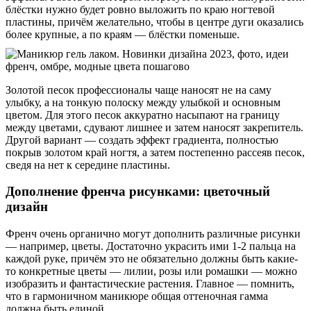
блёстки нужно будет ровно выложить по краю ногтевой
пластины, причём желательно, чтобы в центре дуги оказались
более крупные, а по краям — блёстки поменьше.
Золотой песок профессионалы чаще наносят не на саму
улыбку, а на тонкую полоску между улыбкой и основным
цветом. Для этого песок аккуратно насыпают на границу
между цветами, сдувают лишнее и затем наносят закрепитель.
Другой вариант — создать эффект градиента, полностью
покрыв золотом край ногтя, а затем постепенно рассеяв песок,
сведя на нет к середине пластины.
Дополнение френча рисунками: цветочный
дизайн
Френч очень органично могут дополнить различные рисунки
— например, цветы. Достаточно украсить ими 1-2 пальца на
каждой руке, причём это не обязательно должны быть какие-
то конкретные цветы — лилии, розы или ромашки — можно
изобразить и фантастические растения. Главное — помнить,
что в гармоничном маникюре общая оттеночная гамма
должна быть единой.