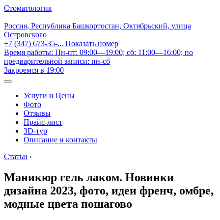
Стоматология
Россия, Республика Башкортостан, Октябрьский, улица
Островского
+7 (347) 673-35-...
Показать номер
Время работы: Пн-пт: 09:00—19:00; сб: 11:00—16:00; по
предварительной записи: пн-сб
Закроемся в 19:00
Услуги и Цены
Фото
Отзывы
Прайс-лист
3D-тур
Описание и контакты
Статьи
›
Маникюр гель лаком. Новинки
дизайна 2023, фото, идеи френч, омбре,
модные цвета пошагово