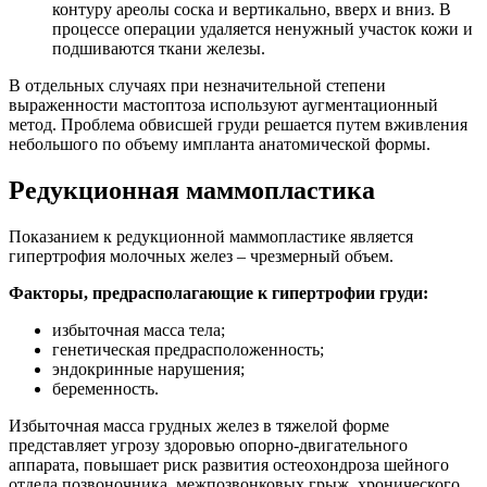
контуру ареолы соска и вертикально, вверх и вниз. В
процессе операции удаляется ненужный участок кожи и
подшиваются ткани железы.
В отдельных случаях при незначительной степени
выраженности мастоптоза используют аугментационный
метод. Проблема обвисшей груди решается путем вживления
небольшого по объему импланта анатомической формы.
Редукционная маммопластика
Показанием к редукционной маммопластике является
гипертрофия молочных желез – чрезмерный объем.
Факторы, предрасполагающие к гипертрофии груди:
избыточная масса тела;
генетическая предрасположенность;
эндокринные нарушения;
беременность.
Избыточная масса грудных желез в тяжелой форме
представляет угрозу здоровью опорно-двигательного
аппарата, повышает риск развития остеохондроза шейного
отдела позвоночника, межпозвонковых грыж, хронического