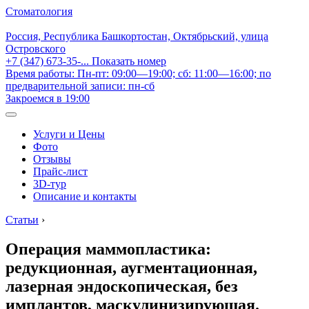
Стоматология
Россия, Республика Башкортостан, Октябрьский, улица
Островского
+7 (347) 673-35-...
Показать номер
Время работы: Пн-пт: 09:00—19:00; сб: 11:00—16:00; по
предварительной записи: пн-сб
Закроемся в 19:00
Услуги и Цены
Фото
Отзывы
Прайс-лист
3D-тур
Описание и контакты
Статьи
›
Операция маммопластика:
редукционная, аугментационная,
лазерная эндоскопическая, без
имплантов, маскулинизирующая.