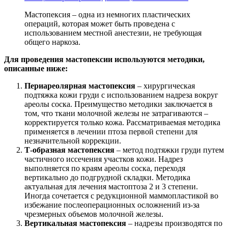
Мастопексия – одна из немногих пластических
операций, которая может быть проведена с
использованием местной анестезии, не требующая
общего наркоза.
Для проведения мастопексии используются методики,
описанные ниже:
Периареолярная мастопексия
– хирургическая
подтяжка кожи груди с использованием надреза вокруг
ареолы соска. Преимущество методики заключается в
том, что ткани молочной железы не затрагиваются –
корректируется только кожа. Рассматриваемая методика
применяется в лечении птоза первой степени для
незначительной коррекции.
Т-образная мастопексия
– метод подтяжки груди путем
частичного иссечения участков кожи. Надрез
выполняется по краям ареолы соска, переходя
вертикально до подгрудной складки. Методика
актуальная для лечения мастоптоза 2 и 3 степени.
Иногда сочетается с редукционной маммопластикой во
избежание послеоперационных осложнений из-за
чрезмерных объемов молочной железы.
Вертикальная мастопексия
– надрезы производятся по