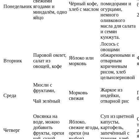
свежими
Чёрный кофе,
помидорами и
Понедельник
ягодами и
хлеб с маслом
огурцами,
миндалём, одно
немного
2
яйцо
оливкового
масла для салата
и семян
кунжута.
Лосось с
овощами
Паровой омлет,
обжаренными и
Яблоко или
Вторник
салат из
отварным
морковь
я
овощей, кофе
коричневым
рисом, хлеб
цельнозерновой
Мюсли с
Жаркое из
фруктами,
Морковь
Среда
индейки,
свежая
Чай зелёный
отварной рис
Овсянка на
Суп из цветной
воде, можно
Яблоко,
капусты,
добавить
свежие ягоды,
картофель,
Четверг
фрукты, орехи
орехи (на
запечённый с
я
чай, сухой
выбор)
тунцом, хлеб