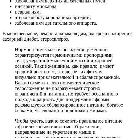
заболеваниям верхних дыхательных путей;
инфаркту миокарда;
невралгиям;
атеросклерозу коронарных артерий;
заболеваниям двигательного аппарата.
В меньшей мере, чем остальным людям, им грозит ожирение,
сахарный диабет, атеросклероз.
Нормостеническое телосложение у женщин
характеризуется гармоничными пропорциями
тела, умеренной мышечной массой и хорошей
осанкой. Такие женщины, как правило, имеют
средний рост и вес, что делает их фигуру
визуально привлекательной и сбалансированной.
Важно отметить, что нормостеническое
телосложение не подразумевает строгих
ограничений в питании, но требует осознанного
подхода к рациону. Для поддержания формы
рекомендуется сбалансированное питание, богатое
белками, углеводами и полезными жирами.
Чтобы худеть, важно сочетать правильное питание
с физической активностью. Упражнения,
направленные на укрепление мышц и
кардионагрузки, помогут поддерживать здоровье