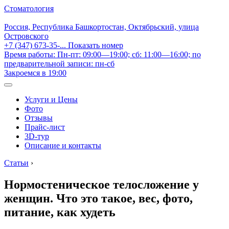
Стоматология
Россия, Республика Башкортостан, Октябрьский, улица
Островского
+7 (347) 673-35-...
Показать номер
Время работы: Пн-пт: 09:00—19:00; сб: 11:00—16:00; по
предварительной записи: пн-сб
Закроемся в 19:00
Услуги и Цены
Фото
Отзывы
Прайс-лист
3D-тур
Описание и контакты
Статьи
›
Нормостеническое телосложение у
женщин. Что это такое, вес, фото,
питание, как худеть