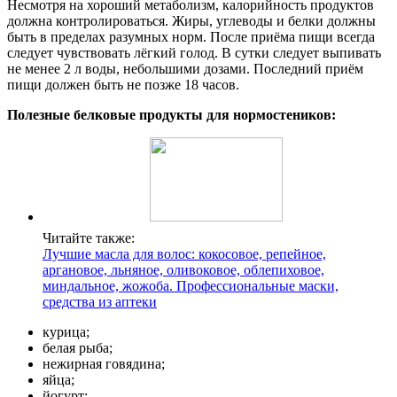
Несмотря на хороший метаболизм, калорийность продуктов
должна контролироваться. Жиры, углеводы и белки должны
быть в пределах разумных норм. После приёма пищи всегда
следует чувствовать лёгкий голод. В сутки следует выпивать
не менее 2 л воды, небольшими дозами. Последний приём
пищи должен быть не позже 18 часов.
Полезные белковые продукты для нормостеников:
Читайте также:
Лучшие масла для волос: кокосовое, репейное,
аргановое, льняное, оливоковое, облепиховое,
миндальное, жожоба. Профессиональные маски,
средства из аптеки
курица;
белая рыба;
нежирная говядина;
яйца;
йогурт;