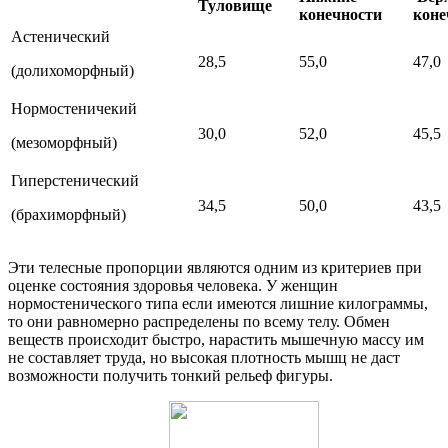
Туловище
конечности
коне
Астенический
28,5
55,0
47,0
(долихоморфный)
Нормостеничекий
30,0
52,0
45,5
(мезоморфный)
Гиперстенический
34,5
50,0
43,5
(брахиморфный)
Эти телесные пропорции являются одним из критериев при
оценке состояния здоровья человека. У женщин
нормостенического типа если имеются лишние килограммы,
то они равномерно распределены по всему телу. Обмен
веществ происходит быстро, нарастить мышечную массу им
не составляет труда, но высокая плотность мышц не даст
возможности получить тонкий рельеф фигуры.