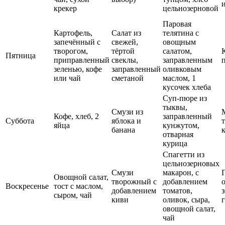
крекер
цельнозерновой
Паровая
Картофель,
Салат из
телятина с
запечённый с
свежей,
овощным
творогом,
тёртой
салатом,
Пятница
приправленный
свеклы,
заправленным
зеленью, кофе
заправленный
оливковым
или чай
сметаной
маслом, 1
кусочек хлеба
Суп-пюре из
тыквы,
Смузи из
Кофе, хлеб, 2
заправленный
Суббота
яблока и
яйца
кунжутом,
банана
отварная
курица
Спагетти из
цельнозерновых
Смузи
макарон, с
Овощной салат,
творожный с
добавлением
Воскресенье
тост с маслом,
добавлением
томатов,
сыром, чай
киви
оливок, сыра,
овощной салат,
чай