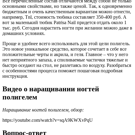
Все перечисленные состав отличаются между собой не только
основными свойствами, но также ценой. Так, к одновременно
бюджетным и очень качественным вариантам можно отнести,
например, Tnl, стоимость тюбика составляет 350-400 руб. А
вот за маленький тюбик Patrisa Nail придется отдать около 1
тыс. руб. Сегодня нарастить ногти при желании можно даже в
домашних условиях.
Проще и удобнее всего использовать для этой цели полигель.
Это новое уникальное средство, которое сочетает в себе все
положительные черты и акрила, и геля. Главное – что у него
нет неприятного запаха, а спиливаемые частички тяжелые и
быстро оседают на стол, не разлетаясь по воздуху. Разобраться
с особенностями процесса поможет пошаговая подробная
инструкция.
Видео о наращивании ногтей
полигелем
Наращивание ногтей полигелем, обзор:
https://youtube.com/watch?v=sqA9KWXvPqU
Вопрос-ответ