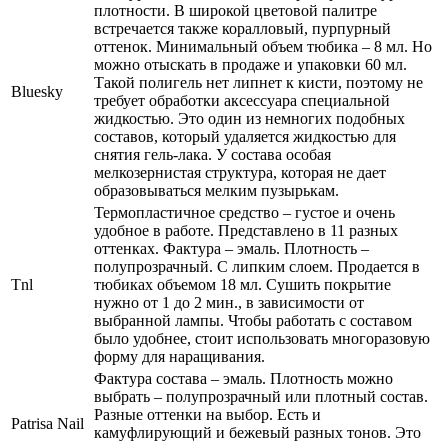
плотности. В широкой цветовой палитре
встречается также коралловый, пурпурный
оттенок. Минимальный объем тюбика – 8 мл. Но
можно отыскать в продаже и упаковки 60 мл.
Такой полигель нет липнет к кисти, поэтому не
Bluesky
требует обработки аксессуара специальной
жидкостью. Это один из немногих подобных
составов, который удаляется жидкостью для
снятия гель-лака. У состава особая
мелкозернистая структура, которая не дает
образовываться мелким пузырькам.
Термопластичное средство – густое и очень
удобное в работе. Представлено в 11 разных
оттенках. Фактура – эмаль. Плотность –
полупрозрачный. С липким слоем. Продается в
Tnl
тюбиках объемом 18 мл. Сушить покрытие
нужно от 1 до 2 мин., в зависимости от
выбранной лампы. Чтобы работать с составом
было удобнее, стоит использовать многоразовую
форму для наращивания.
Фактура состава – эмаль. Плотность можно
выбрать – полупрозрачный или плотный состав.
Разные оттенки на выбор. Есть и
Patrisa Nail
камуфлирующий и бежевый разных тонов. Это