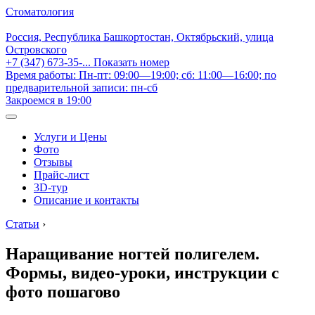
Стоматология
Россия, Республика Башкортостан, Октябрьский, улица
Островского
+7 (347) 673-35-...
Показать номер
Время работы: Пн-пт: 09:00—19:00; сб: 11:00—16:00; по
предварительной записи: пн-сб
Закроемся в 19:00
Услуги и Цены
Фото
Отзывы
Прайс-лист
3D-тур
Описание и контакты
Статьи
›
Наращивание ногтей полигелем.
Формы, видео-уроки, инструкции с
фото пошагово