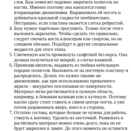
слоя. База помогает надежно закрепить полигель на
ногтях. Именно поэтому она наносится тонко
втирающими движениями. Выравнивать ей ноготь и
добиваться идеальной гладкости необязательно.
Нестрашно, если пластина окажется слегка ребристой.
Базу нужно тщательно просушить. Только после этого
выложить акрилатик. Чтобы сделать это правильно,
следует смочить кисть клинсером или спиртом, но не
слишком обильно. Подойдут и другие специальные
жидкости для этого этапа.
Смоченную кисть промокнуть салфеткой без ворса. Она
должна получиться не мокрой, а слегка влажной.
Применяя шпатель, выдавить из тюбика небольшую
порцию полигеля. Выложить ее на ногтевую пластину и
распределить. Делать это нужно такими же
движениями, как при использовании привычного
акрила – аккуратно похлопывая по поверхности.
Материал легко растягивается в нужную область,
например, к боковым валикам или к кутикуле. Поэтому
каплю сразу стоит ставить в самом центре ногтя, а уже
потом разравнивать вверх, вниз и в стороны.
Остатки состава, которые больше не нужны для работы,
стянуть к кончику. Удалить их кисточкой. Разминать и
растягивать материал можно очень долго, пока он не
будет закреплен в лампе. До этого момента он останется