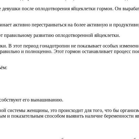
 девушки после оплодотворения яйцеклетки гормон. Он вырабаты
инает активно перестраиваться на более активную и продуктивн
ют правильному развитию оплодотворенной яйцеклетки.
ки. В этот период гонадотропин не показывает особых изменени
правильно и полноценно. Этот гормон останавливает процесс поя
ём:
особствуют его вынашиванию.
ой системы женщины, это происходит для того, что бы организм
м и показательным способом выявить наличие беременности яв