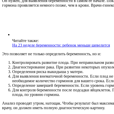
Он нужен, для выявления беременности в самом ее начале. Пока
гормона проявляется немного позже, чем в крови. Врачи-гинеко
Читайте также:
На 23 неделе беременности: ребенок меньше шевелится
Это позволяет не только определить беременность, но и:
Контролировать развитие плода. При неправильном разви
Диагностирование рака. При развитии некоторых опухоле
Определения риска выкидыша у матери.
Для выявления внематочной беременности. Если плод не с
необходимое количество гормонов для вашего срока. Есл
Определение замершей беременности. Если уровень гормо
Для контроля беременности после подсадки яйцеклеток. П
плода, по уровню гормона.
Анализ проводят утром, натощак. Чтобы результат был максим
врачу, он должен иметь полную диагностическую картину.