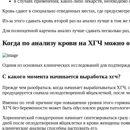
в случаях применения, каких-либо лекарств, необходимо 
Кровь сдают в специально отведенных местах, где предусмотр
Из-за этого сдавать кровь второй раз на анализ лучше в том же 
Для полноценной картины анализ лучше сдавать несколько раз,
Когда по анализу крови на ХГЧ можно 
Одним из основных клинических исследований для подтверждени
С какого момента начинается выработка хгч?
Прежде чем разобраться, когда начинает вырабатываться ХГЧ, с
продуцируется сначала оплодотворенной яйцеклеткой, после чег
Именно по этой причине при повышении уровня этого гормона 
ХГЧ без беременности может быть обусловлен рядом патологич
Хорионический гонадотропин начинает синтезироваться сразу п
дней после оплодотворения яйцеклетки в крови женщины появля
клинические анализы способны распознать его.