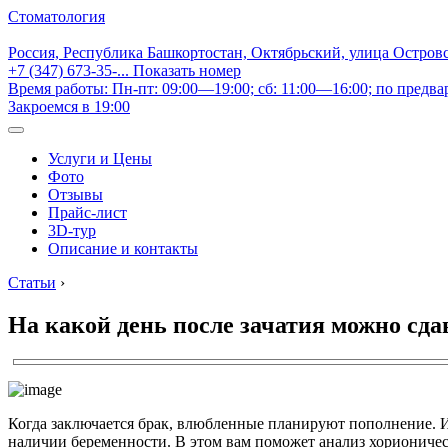
Стоматология
Россия, Республика Башкортостан, Октябрьский, улица Остров
+7 (347) 673-35-...
Показать номер
Время работы: Пн-пт: 09:00—19:00; сб: 11:00—16:00; по предва
Закроемся в 19:00
Услуги и Цены
Фото
Отзывы
Прайс-лист
3D-тур
Описание и контакты
Статьи
›
На какой день после зачатия можно сд
Когда заключается брак, влюбленные планируют пополнение. И 
наличии беременности. В этом вам поможет анализ хорионическо