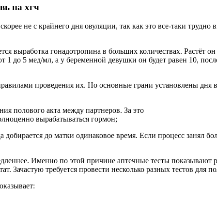
вь на хгч
корее не с крайнего дня овуляции, так как это все-таки трудно 
тся выработка гонадотропина в больших количествах. Растёт он 
1 до 5 мед/мл, а у беременной девушки он будет равен 10, после
правилами проведения их. Но основные грани установлены дня в
ния полового акта между партнеров. За это
полноценно вырабатываться гормон;
гда добирается до матки одинаковое время. Если процесс занял б
дленнее. Именно по этой причине аптечные тесты показывают ре
ат. Зачастую требуется провести несколько разных тестов для п
оказывает: