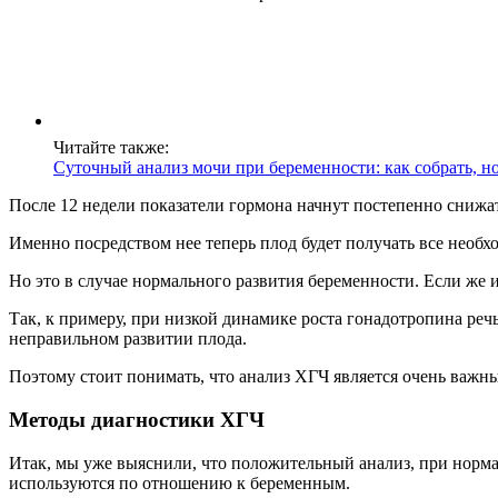
Читайте также:
Суточный анализ мочи при беременности: как собрать, н
После 12 недели показатели гормона начнут постепенно снижать
Именно посредством нее теперь плод будет получать все необ
Но это в случае нормального развития беременности. Если же
Так, к примеру, при низкой динамике роста гонадотропина реч
неправильном развитии плода.
Поэтому стоит понимать, что анализ ХГЧ является очень важны
Методы диагностики ХГЧ
Итак, мы уже выяснили, что положительный анализ, при норма
используются по отношению к беременным.