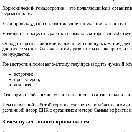
Хорионический гонадотропин – это появляющийся в организме
беременности.
Если прошло удачно оплодотворение яйцеклетки, организм нач
Начинается процесс выработки гормонов, которые способству
Оплодотворенная яйцеклетка начинает свой путь к матке девуш
достигнет матки. Благодаря этому развитие малыша проходит 
не нуждается.
Гонадотропин помогает жёлтому телу производить нужный объ
эстроген;
прогестерон;
андроген.
Эти гормоны обеспечивают полноценное развитие плода и сп
Немало важной работой гормона считается, ослабление иммунн
различный набор ДНК с организмом матери.Самым эффективны
Зачем нужен анализ крови на хгч