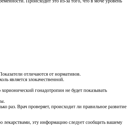
еменности. Происходит это из-за того, что в моче уровень
 Показатели отличаются от нормативов.
оль является злокачественной.
но хорионический гонадотропин не будет показывать
мы.
ко раз. Врач проверяет, происходит ли правильное развитие
бо лекарствами, эту информацию следует сообщить вашему