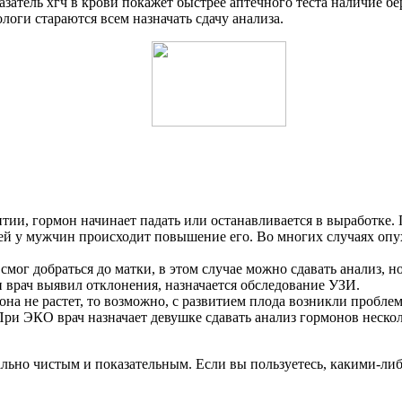
затель хгч в крови покажет быстрее аптечного теста наличие бер
логи стараются всем назначать сдачу анализа.
тии, гормон начинает падать или останавливается в выработке.
й у мужчин происходит повышение его. Во многих случаях опух
мог добраться до матки, в этом случае можно сдавать анализ, 
и врач выявил отклонения, назначается обследование УЗИ.
на не растет, то возможно, с развитием плода возникли пробле
ри ЭКО врач назначает девушке сдавать анализ гормонов несколь
ально чистым и показательным. Если вы пользуетесь, какими-ли