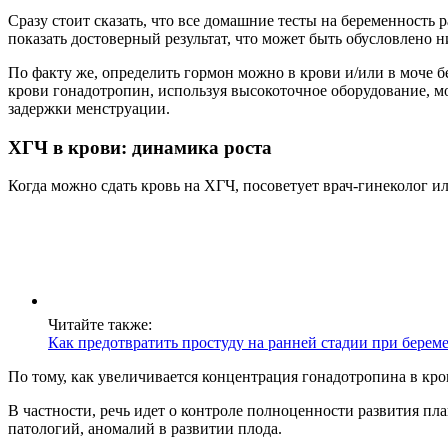
Сразу стоит сказать, что все домашние тесты на беременность 
показать достоверный результат, что может быть обусловлено 
По факту же, определить гормон можно в крови и/или в моче бе
крови гонадотропин, используя высокоточное оборудование, мож
задержки менструации.
ХГЧ в крови: динамика роста
Когда можно сдать кровь на ХГЧ, посоветует врач-гинеколог и
Читайте также:
Как предотвратить простуду на ранней стадии при берем
По тому, как увеличивается концентрация гонадотропина в кров
В частности, речь идет о контроле полноценности развития пл
патологий, аномалий в развитии плода.