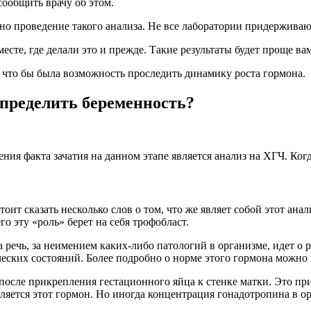
сообщить врачу об этом.
ено проведение такого анализа. Не все лаборатории придержива
месте, где делали это и прежде. Такие результаты будет проще ва
 что бы была возможность проследить динамику роста гормона.
определить беременность?
я факта зачатия на данном этапе является анализ на ХГЧ. Когд
тоит сказать несколько слов о том, что же являет собой этот ан
о эту «роль» берет на себя трофобласт.
речь, за неимением каких-либо патологий в организме, идет о 
еских состояний. Более подробно о норме этого гормона можно 
осле прикрепления гестационного яйца к стенке матки. Это прих
ется этот гормон. Но иногда концентрация гонадотропина в орг