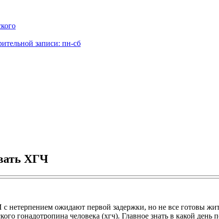
ского
рительной записи: пн-сб
авать ХГЧ
с нетерпением ожидают первой задержки, но не все готовы жить 
го гонадотропина человека (хгч). Главное знать в какой день п