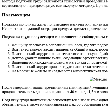
Методы подтяжки груди отличаются технологией проведения м
вертикальную, периареолярную или якорную методику. При на
Полумесяцем
Подтяжка молочных желез полумесяцем назначается пациентка
Использование данной операции предусматривает проведение х
Подтяжка груди полумесяцем выполняется с соблюдением с
Женщину перевозят в операционный блок, где уже подго
Врач-анестезиолог вводит пациентке общий наркоз, посл
Пластический хирург выполняет антисептическую обрабо
Доктор удаляет лишние ткани, создающие эффект растяну
Выполняется наложение шовного материала с подтяжкой 
Пластический хирург придает груди пациентки эстетичес
На молочные железы накладывается антисептическая пов
После завершения вышеперечисленных манипуляций женщина на
продолжительность данной операции от 40 мин. до 1,5 ч в зав
Подтяжку груди полумесяцем рекомендуется выполнять с одно
объемы груди, а также минимизировать фактор рубцевания тка