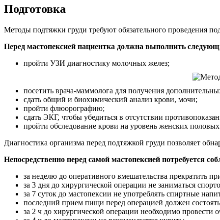
Подготовка
Методы подтяжки груди требуют обязательного проведения по
Перед мастопексией пациентка должна выполнить следующ
пройти УЗИ диагностику молочных желез;
посетить врача-маммолога для получения дополнительны
сдать общий и биохимический анализ крови, мочи;
пройти флюорографию;
сдать ЭКГ, чтобы убедиться в отсутствии противопоказа
пройти обследование крови на уровень женских половых
Диагностика организма перед подтяжкой груди позволяет обн
Непосредственно перед самой мастопексией потребуется со
за неделю до оперативного вмешательства прекратить п
за 3 дня до хирургической операции не заниматься спорт
за 7 суток до мастопексии не употреблять спиртные напи
последний прием пищи перед операцией должен состояться
за 2 ч до хирургической операции необходимо провести 