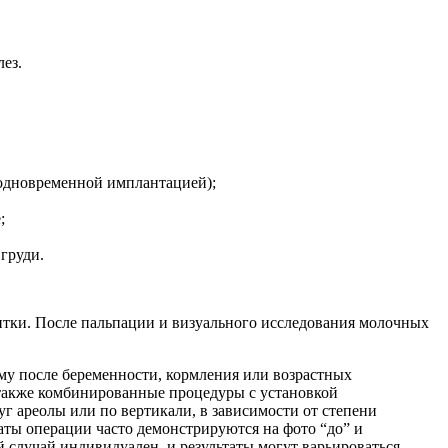
ез.
 одновременной имплантацией);
;
груди.
нтки. После пальпации и визуального исследования молочных
му после беременности, кормления или возрастных
а также комбинированные процедуры с установкой
уг ареолы или по вертикали, в зависимости от степени
аты операции часто демонстрируются на фото “до” и
 случай индивидуален, и результаты могут варьироваться