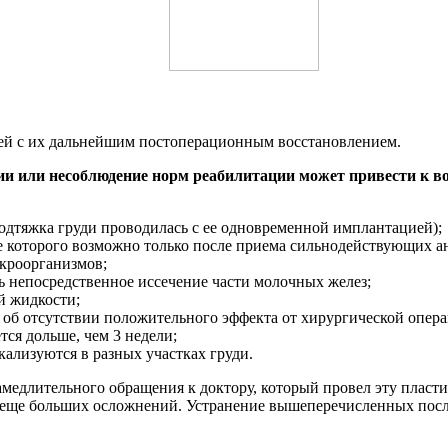
ей с их дальнейшим постоперационным восстановлением.
ии или несоблюдение норм реабилитации может привести к 
одтяжка груди проводилась с ее одновременной имплантацией);
е которого возможно только после приема сильнодействующих ан
кроорганизмов;
сь непосредственное иссечение части молочных желез;
й жидкости;
т об отсутствии положительного эффекта от хирургической опер
ся дольше, чем 3 недели;
ализуются в разных участках груди.
медлительного обращения к доктору, который провел эту пласт
м еще больших осложнений. Устранение вышеперечисленных посл