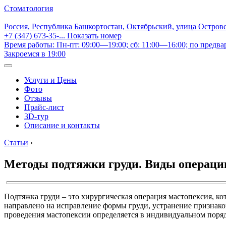
Стоматология
Россия, Республика Башкортостан, Октябрьский, улица Остров
+7 (347) 673-35-...
Показать номер
Время работы: Пн-пт: 09:00—19:00; сб: 11:00—16:00; по предва
Закроемся в 19:00
Услуги и Цены
Фото
Отзывы
Прайс-лист
3D-тур
Описание и контакты
Статьи
›
Методы подтяжки груди. Виды операции,
Подтяжка груди – это хирургическая операция мастопексия, к
направлено на исправление формы груди, устранение признак
проведения мастопексии определяется в индивидуальном поряд