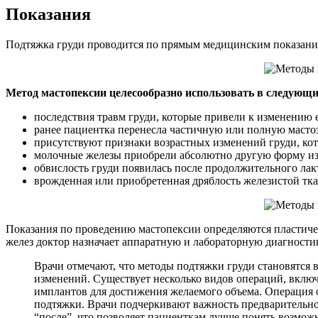
Показания
Подтяжка груди проводится по прямым медицинским показания
Метод мастопексии целесообразно использовать в следующи
последствия травм груди, которые привели к изменению 
ранее пациентка перенесла частичную или полную масто
присутствуют признаки возрастных изменений груди, кот
молочные железы приобрели абсолютно другую форму из-
обвислость груди появилась после продолжительного лак
врожденная или приобретенная дряблость железистой тка
Показания по проведению мастопексии определяются пластиче
желез доктор назначает аппаратную и лабораторную диагности
Врачи отмечают, что методы подтяжки груди становятся 
изменений. Существует несколько видов операций, включ
имплантов для достижения желаемого объема. Операция об
подтяжки. Врачи подчеркивают важность предварительной
“после”, что позволяет пациенткам лучше понять возмож