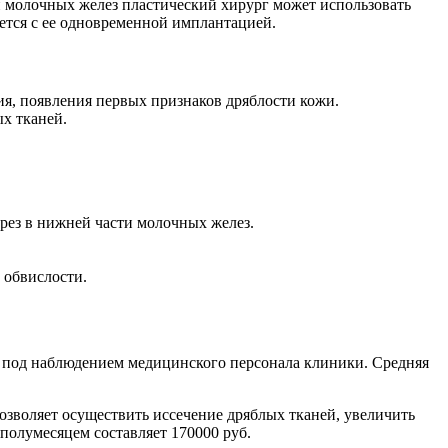
 молочных желез пластический хирург может использовать
тся с ее одновременной имплантацией.
я, появления первых признаков дряблости кожи.
х тканей.
рез в нижней части молочных желез.
 обвислости.
я под наблюдением медицинского персонала клиники. Средняя
зволяет осуществить иссечение дряблых тканей, увеличить
полумесяцем составляет 170000 руб.