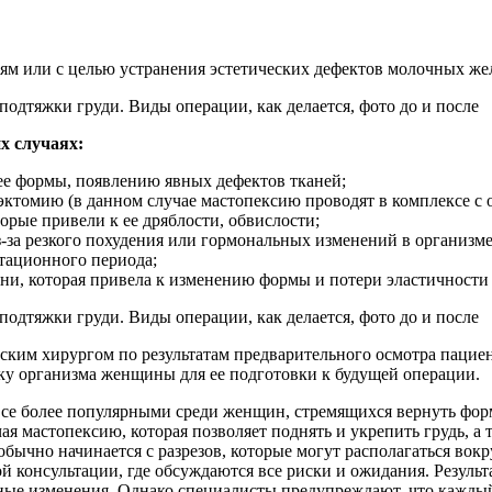
м или с целью устранения эстетических дефектов молочных жел
х случаях:
ее формы, появлению явных дефектов тканей;
эктомию (в данном случае мастопексию проводят в комплексе с
орые привели к ее дряблости, обвислости;
за резкого похудения или гормональных изменений в организме
тационного периода;
ни, которая привела к изменению формы и потери эластичности 
ским хирургом по результатам предварительного осмотра пацие
ку организма женщины для ее подготовки к будущей операции.
все более популярными среди женщин, стремящихся вернуть фор
ая мастопексию, которая позволяет поднять и укрепить грудь, 
ычно начинается с разрезов, которые могут располагаться вокр
 консультации, где обсуждаются все риски и ожидания. Результ
ные изменения. Однако специалисты предупреждают, что каждый