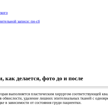
ского
рительной записи: пн-сб
 как делается, фото до и после
оторая выполняется пластическим хирургом соответствующей кв
ов обвислости, удаление лишних эпителиальных тканей с однов
ке в зависимости от состояния груди пациентки.