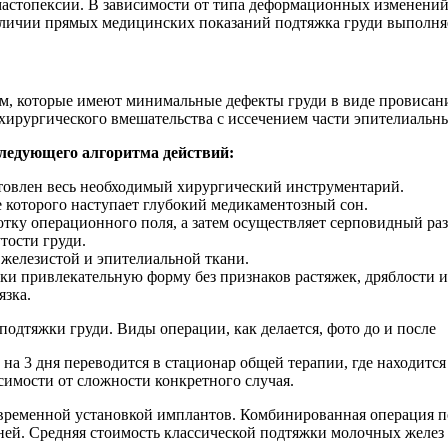
астопексии. В зависимости от типа деформационных изменений
личии прямых медицинских показаний подтяжка груди выполняе
м, которые имеют минимальные дефекты груди в виде провисани
ирургического вмешательства с иссечением части эпителиальны
ледующего алгоритма действий:
товлен весь необходимый хирургический инструментарий.
е которого наступает глубокий медикаментозный сон.
тку операционного поля, а затем осуществляет серповидный раз
тости груди.
железистой и эпителиальной ткани.
ки привлекательную форму без признаков растяжек, дряблости и
язка.
 3 дня переводится в стационар общей терапии, где находитс
исимости от сложности конкретного случая.
временной установкой имплантов. Комбинированная операция по
ней. Средняя стоимость классической подтяжки молочных желез 