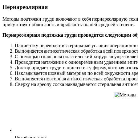
Периареолярная
Методы подтяжки груди включают в себя периареолярную тех
присутствует обвислость и дряблость тканей средней степени.
Периареолярная подтяжка груди проводится следующим об
Пациентку переводят в стерильные условия операционног
Выполняется антисептическая обработка всей поверхнос
С помощью скальпеля пластический хирург осуществляет 
Проводится натяжение с одновременным удалением эпите
Доктор придает груди пациентки ту форму, которая изнач
Накладывается шовный материал по всей окружности аре
Выполняется повторная антисептическая обработка проо
Сверху на ареолу соска накладывается стерильная антисе
Читайте также: