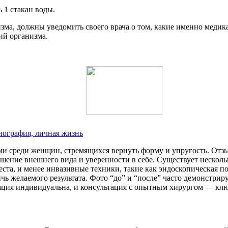
 1 стакан воды.
зма, должны уведомить своего врача о том, какие именно медик
ий организма.
биография, личная жизнь
ми среди женщин, стремящихся вернуть форму и упругость. Отз
шение внешнего вида и уверенности в себе. Существует несколь
реста, и менее инвазивные техники, такие как эндоскопическая 
ичь желаемого результата. Фото “до” и “после” часто демонстри
ация индивидуальна, и консультация с опытным хирургом — ключ