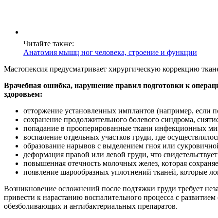
Читайте также:
Анатомия мышц ног человека, строение и функции
Мастопексия предусматривает хирургическую коррекцию ткан
Врачебная ошибка, нарушение правил подготовки к операц
здоровьем:
отторжение установленных имплантов (например, если п
сохранение продолжительного болевого синдрома, сняти
попадание в прооперированные ткани инфекционных ми
воспаление отдельных участков груди, где осуществляло
образование нарывов с выделением гноя или сукровично
деформация правой или левой груди, что свидетельствуе
повышенная отечность молочных желез, которая сохраняет
появление шарообразных уплотнений тканей, которые лок
Возникновение осложнений после подтяжки груди требует неза
привести к нарастанию воспалительного процесса с развитие
обезболивающих и антибактериальных препаратов.