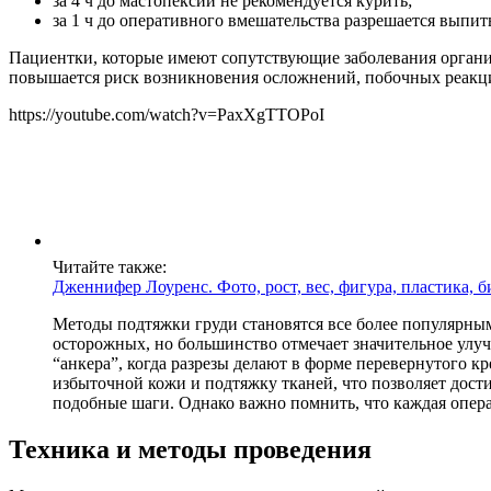
за 4 ч до мастопексии не рекомендуется курить;
за 1 ч до оперативного вмешательства разрешается выпить
Пациентки, которые имеют сопутствующие заболевания органи
повышается риск возникновения осложнений, побочных реакц
https://youtube.com/watch?v=PaxXgTTOPoI
Читайте также:
Дженнифер Лоуренс. Фото, рост, вес, фигура, пластика, 
Методы подтяжки груди становятся все более популярны
осторожных, но большинство отмечает значительное улуч
“анкера”, когда разрезы делают в форме перевернутого к
избыточной кожи и подтяжку тканей, что позволяет дост
подобные шаги. Однако важно помнить, что каждая опер
Техника и методы проведения