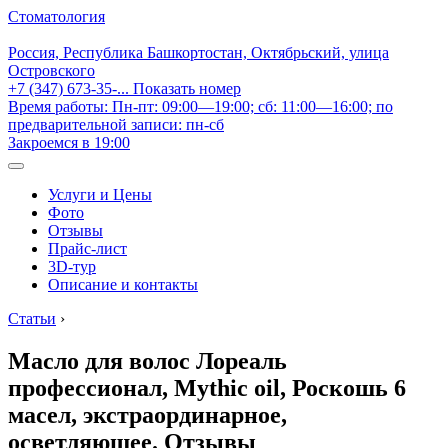
Стоматология
Россия, Республика Башкортостан, Октябрьский, улица
Островского
+7 (347) 673-35-...
Показать номер
Время работы: Пн-пт: 09:00—19:00; сб: 11:00—16:00; по
предварительной записи: пн-сб
Закроемся в 19:00
Услуги и Цены
Фото
Отзывы
Прайс-лист
3D-тур
Описание и контакты
Статьи
›
Масло для волос Лореаль
профессионал, Mythic oil, Роскошь 6
масел, экстраординарное,
осветляющее. Отзывы