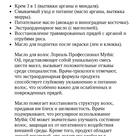
Крем 3 в 1 (вытяжки арганы и миндаля).
Смываемый уход и питание (масло арганы, вытяжка
мирры).
Питательное масло (авокадо и виноградные косточки).
Экстраординарное масло (с магнолией).
Восстановление травмированных прядей с арганой и
отрубями риса.
Масло для подпитки после окраски (лен и клюква).
Масло для волос Лореаль Профессионал Mythic
Oil, представляющее собой уникальную смесь
шести масел, вызывает положительные отзывы
среди специалистов. Врачи-трихологи отмечают,
что экстраординарная формула продукта
способствует глубокому увлажнению и питанию
волос, что особенно важно для ослабленных и
поврежденных прядей.
Масло помогает восстановить структуру волос,
придавая им блеск и шелковистость. Врачи
подчеркивают, что регулярное использование
Mythic Oil может значительно улучшить состояние
волос, защищая их от негативного воздействия
внешней среды. Кроме того, продукт обладает
легкой текстурой, что делает его удобным в