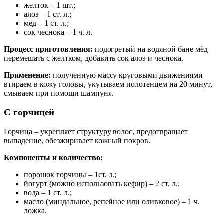
желток – 1 шт.;
алоэ – 1 ст. л.;
мед – 1 ст. л.;
сок чеснока – 1 ч. л.
Процесс приготовления:
подогретый на водяной бане мёд
перемешать с желтком, добавить сок алоэ и чеснока.
Применение:
полученную массу круговыми движениями
втираем в кожу головы, укутываем полотенцем на 20 минут,
смываем при помощи шампуня.
С горчицей
Горчица – укрепляет структуру волос, предотвращает
выпадение, обезжиривает кожный покров.
Компоненты и количество:
порошок горчицы – 1ст. л.;
йогурт (можно использовать кефир) – 2 ст. л.;
вода – 1 ст. л.;
масло (миндальное, репейное или оливковое) – 1 ч.
ложка.