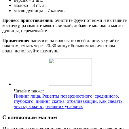
персик – 2 шт.;
молоко – 3 ст. л.;
масло душицы – 7 капель.
Процесс приготовления:
очистите фрукт от кожи и вытащите
косточку, разомните мякоть вилкой, добавьте молоко и масло
душицы, перемешайте.
Применение:
нанесите на волосы по всей длине, укутайте
пакетом, смыть через 20-30 минут большим количеством
воды, используйте шампунь.
Читайте также:
Пилинг лица. Рецепты поверхностного, срединного,
глубокого, пилинг-скатка, отбеливающий. Как сделать
чистку кожи в домашних условиях
С оливковым маслом
Масло оливы считается хорошим увлажнителем, в сочетании