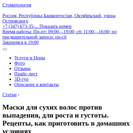
Стоматология
Россия, Республика Башкортостан, Октябрьский, улица
Островского
+7 (347) 673-35-...
Показать номер
Время работы: Пн-пт: 09:00—19:00; сб: 11:00—16:00; по
предварительной записи: пн-сб
Закроемся в 19:00
Услуги и Цены
Фото
Отзывы
Прайс-лист
3D-тур
Описание и контакты
Статьи
›
Маски для сухих волос против
выпадения, для роста и густоты.
Рецепты, как приготовить в домашних
условиях