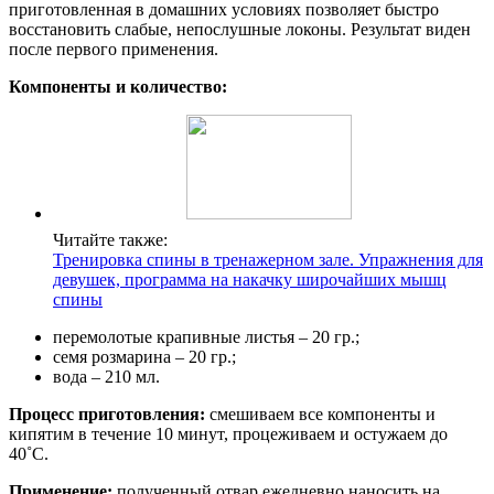
приготовленная в домашних условиях позволяет быстро
восстановить слабые, непослушные локоны. Результат виден
после первого применения.
Компоненты и количество:
Читайте также:
Тренировка спины в тренажерном зале. Упражнения для
девушек, программа на накачку широчайших мышц
спины
перемолотые крапивные листья – 20 гр.;
семя розмарина – 20 гр.;
вода – 210 мл.
Процесс приготовления:
смешиваем все компоненты и
кипятим в течение 10 минут, процеживаем и остужаем до
40˚С.
Применение:
полученный отвар ежедневно наносить на