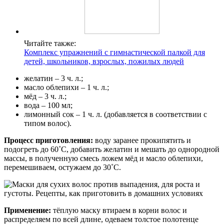
Читайте также:
Комплекс упражнений с гимнастической палкой для
детей, школьников, взрослых, пожилых людей
желатин – 3 ч. л.;
масло облепихи – 1 ч. л.;
мёд – 3 ч. л.;
вода – 100 мл;
лимонный сок – 1 ч. л. (добавляется в соответствии с
типом волос).
Процесс приготовления:
воду заранее прокипятить и
подогреть до 60˚С, добавить желатин и мешать до однородной
массы, в полученную смесь ложем мёд и масло облепихи,
перемешиваем, остужаем до 30˚С.
Применение:
тёплую маску втираем в корни волос и
распределяем по всей длине, одеваем толстое полотенце