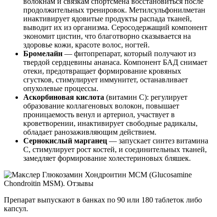
волокнам и связкам спортсмена восстановиться после
продолжительных тренировок. Метилсульфонилметан
инактивирует ядовитые продукты распада тканей,
выводит их из организма. Серосодержащий компонент
экономит цистин, что благотворно сказывается на
здоровье кожи, красоте волос, ногтей.
Бромелайн
— фитопрепарат, который получают из
твердой сердцевины ананаса. Компонент БАД снимает
отеки, предотвращает формирование кровяных
сгустков, стимулирует иммунитет, останавливает
опухолевые процессы.
Аскорбиновая кислота
(витамин С): регулирует
образование коллагеновых волокон, повышает
проницаемость венул и артериол, участвует в
кроветворении, инактивирует свободные радикалы,
обладает ранозаживляющим действием.
Сернокислый марганец
— запускает синтез витамина
С, стимулирует рост костей, и соединительных тканей,
замедляет формирование холестериновых бляшек.
Препарат выпускают в банках по 90 или 180 таблеток либо
капсул.