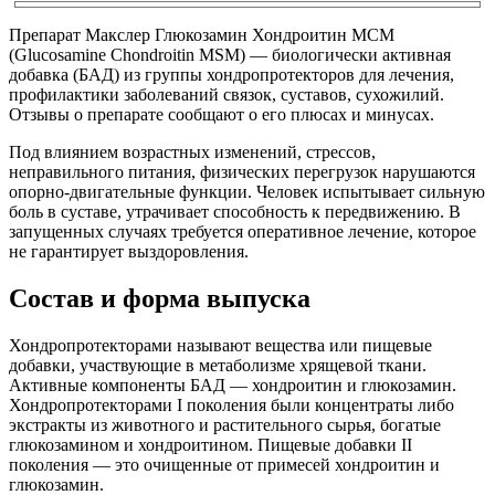
Препарат Макслер Глюкозамин Хондроитин МСМ
(Glucosamine Chondroitin MSM) — биологически активная
добавка (БАД) из группы хондропротекторов для лечения,
профилактики заболеваний связок, суставов, сухожилий.
Отзывы о препарате сообщают о его плюсах и минусах.
Под влиянием возрастных изменений, стрессов,
неправильного питания, физических перегрузок нарушаются
опорно-двигательные функции. Человек испытывает сильную
боль в суставе, утрачивает способность к передвижению. В
запущенных случаях требуется оперативное лечение, которое
не гарантирует выздоровления.
Состав и форма выпуска
Хондропротекторами называют вещества или пищевые
добавки, участвующие в метаболизме хрящевой ткани.
Активные компоненты БАД — хондроитин и глюкозамин.
Хондропротекторами I поколения были концентраты либо
экстракты из животного и растительного сырья, богатые
глюкозамином и хондроитином. Пищевые добавки II
поколения — это очищенные от примесей хондроитин и
глюкозамин.