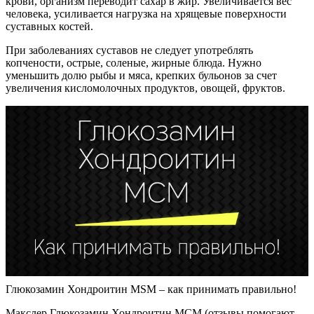
крови, организм переводит сахар в жир. Увеличивается вес
человека, усиливается нагрузка на хрящевые поверхности
суставных костей.
При заболеваниях суставов не следует употреблять
копчености, острые, соленые, жирные блюда. Нужно
уменьшить долю рыбы и мяса, крепких бульонов за счет
увеличения кисломолочных продуктов, овощей, фруктов.
Глюкозамин Хондроитин MSM – как принимать правильно!
Макслер Глюкозамин Хондроитин МСМ (отзывы помогают