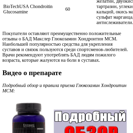
желатин, двуокис
BioTechUSA Chondroitin
тартразин, углек
60
Glucosamine
кальций, окись м
сульфат марганца
антислеживатели
Покупатели оставляют преимущественно положительные
отзывы о БАД Макслер Глюкозамин Хондроитин МСМ.
Наибольшей популярностью средства для укрепления
суставов и связок пользуются среди спортсменов-любителей.
Врачи рекомендуют употреблять БАД людям пожилого
возраста, которые жалуются на боли в суставах.
Видео о препарате
Подробный обзор и правила приема Глюкозамин Хондроитин
МСМ: