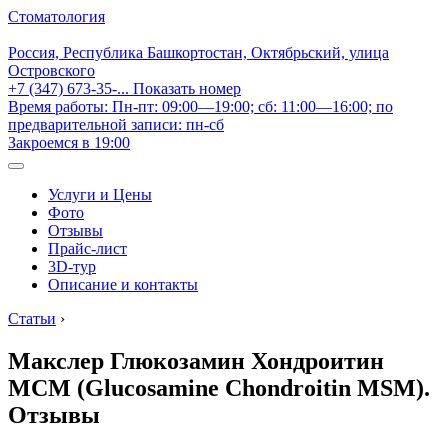
Стоматология
Россия, Республика Башкортостан, Октябрьский, улица
Островского
+7 (347) 673-35-...
Показать номер
Время работы: Пн-пт: 09:00—19:00; сб: 11:00—16:00; по
предварительной записи: пн-сб
Закроемся в 19:00
Услуги и Цены
Фото
Отзывы
Прайс-лист
3D-тур
Описание и контакты
Статьи
›
Макслер Глюкозамин Хондроитин
МСМ (Glucosamine Chondroitin MSM).
Отзывы