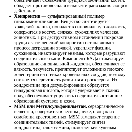
обеспечивает скольжение трущихся окончаний костей,
обладает противовоспалительным и ранозаживляющим
действием.
Хондроитин
— сульфатированный полимер
гликозаминогликанов. Вещество синтезируется
хрящевой тканью, попадает в синовиальную жидкость,
содержится в костях, связках, сухожилиях человека,
животных. При деструктивном истончении покровов
трущихся сочленений хондроитин останавливает
процесс деградации хрящей, укрепляет фасции,
сухожилия, инактивирует энзимы, которые разрушают
соединительные ткани. Компонент БАДа стимулирует
образование синовиальной жидкости, обеспечивает ее
вязкость, текучесть, препятствует отложению плохого
холестерина на стенках кровеносных сосудов, поэтому
снижается вероятность развития атеросклероза. Из
хондроитина при десульфировании образуется
гиалуроновая кислота, которая удерживает в тканях
воду, обеспечивает упругость соединительнотканных
образований суставов и кожи.
MSM или Метилсульфонилметан,
сераорганическое
вещество, содержится в чесноке, луке, овощах из
семейства крестоцветных. MSM замедляет старение
соединительных тканей, стимулирует синтез
хондроитина, глюкозамина, помогает мускульным