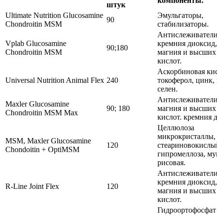
компоненты.
штук
Ultimate Nutrition Glucosamine
Эмульгаторы,
90
Chondroitin MSM
стабилизаторы.
Антислеживател
Vplab Glucosamine
кремния диоксид,
90;180
Chondroitin MSM
магния и высши
кислот.
Аскорбиновая кис
Universal Nutrition Animal Flex
240
токоферол, цинк,
селен.
Антислеживател
Maxler Glucosamine
90; 180
магния и высши
Chondroitin MSM Max
кислот. кремния 
Целлюлоза
микрокристаллы,
MSM, Maxler Glucosamine
120
стеариновокислы
Chondoitin + OptiMSM
гипромеллоза, му
рисовая.
Антислеживател
кремния диоксид,
R-Line Joint Flex
120
магния и высши
кислот.
Гидроортофосфат 