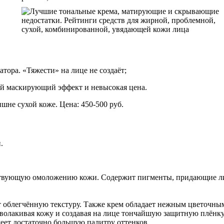
атора. «Тяжести» на лице не создаёт;
ший маскирующий эффект и невысокая цена.
шне сухой коже. Цена: 450-500 руб.
.
обствующую омоложению кожи. Содержит пигменты, придающие 
т облегчённую текстуру. Также крем обладает нежным цветочным
волакивая кожу и создавая на лице тончайшую защитную плёнку
меет достаточно большую палитру оттенков.