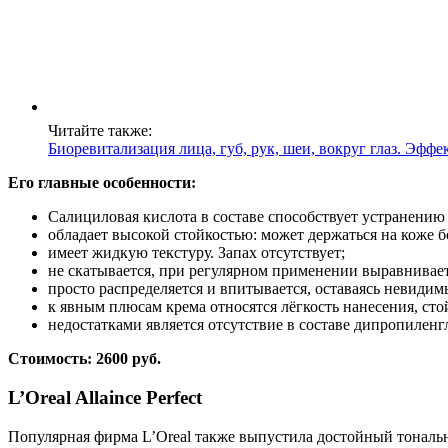
Читайте также:
Биоревитализация лица, губ, рук, шеи, вокруг глаз. Эфф
Его главные особенности:
Салициловая кислота в составе способствует устранени
обладает высокой стойкостью: может держаться на коже б
имеет жидкую текстуру. Запах отсутствует;
не скатывается, при регулярном применении выравнивает
просто распределяется и впитывается, оставаясь невидим
к явным плюсам крема относятся лёгкость нанесения, ст
недостатками является отсутствие в составе дипропилен
Стоимость: 2600 руб.
L’Oreal Allaince Perfect
Популярная фирма L’Oreal также выпустила достойный тональ