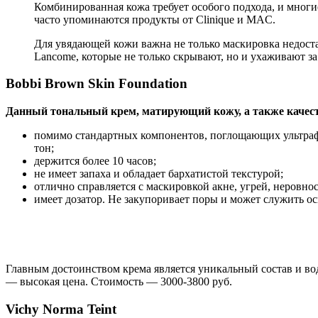
Комбинированная кожа требует особого подхода, и мног
часто упоминаются продукты от Clinique и MAC.
Для увядающей кожи важна не только маскировка недостат
Lancome, которые не только скрывают, но и ухаживают за
Bobbi Brown Skin Foundation
Данный тональный крем, матирующий кожу, а также качес
помимо стандартных компонентов, поглощающих ультраф
тон;
держится более 10 часов;
не имеет запаха и обладает бархатистой текстурой;
отлично справляется с маскировкой акне, угрей, неровнос
имеет дозатор. Не закупоривает поры и может служить о
Главным достоинством крема является уникальный состав и во
— высокая цена. Стоимость — 3000-3800 руб.
Vichy Norma Teint