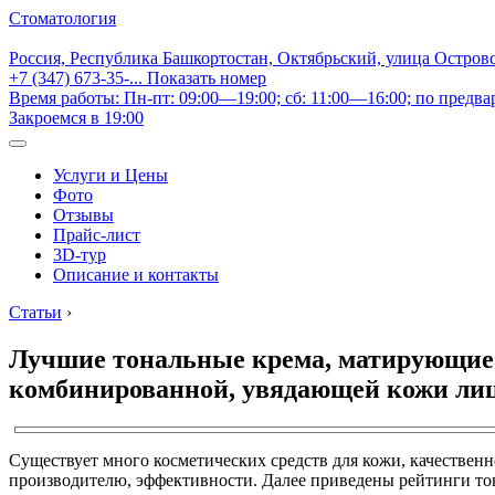
Стоматология
Россия, Республика Башкортостан, Октябрьский, улица Остров
+7 (347) 673-35-...
Показать номер
Время работы: Пн-пт: 09:00—19:00; сб: 11:00—16:00; по предва
Закроемся в 19:00
Услуги и Цены
Фото
Отзывы
Прайс-лист
3D-тур
Описание и контакты
Статьи
›
Лучшие тональные крема, матирующие и
комбинированной, увядающей кожи ли
Существует много косметических средств для кожи, качествен
производителю, эффективности. Далее приведены рейтинги то