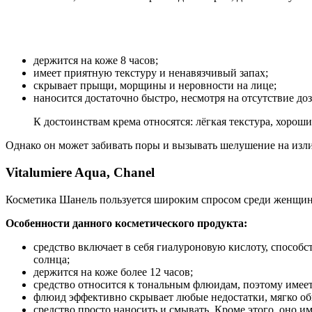
держится на коже 8 часов;
имеет приятную текстуру и ненавязчивый запах;
скрывает прыщи, морщины и неровности на лице;
наносится достаточно быстро, несмотря на отсутствие доз
К достоинствам крема относятся: лёгкая текстура, хоро
Однако он может забивать поры и вызывать шелушение на изли
Vitalumiere Aqua, Chanel
Косметика Шанель пользуется широким спросом среди женщин
Особенности данного косметического продукта:
средство включает в себя гиалуроновую кислоту, спос
солнца;
держится на коже более 12 часов;
средство относится к тональным флюидам, поэтому имее
флюид эффективно скрывает любые недостатки, мягко об
средство просто наносить и смывать. Кроме этого, оно и