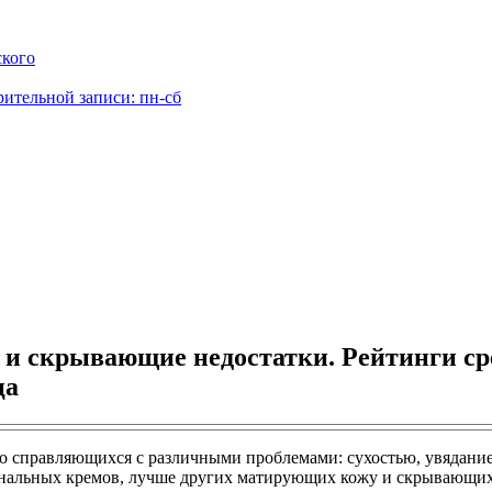
ского
рительной записи: пн-сб
 скрывающие недостатки. Рейтинги сред
ца
но справляющихся с различными проблемами: сухостью, увядание
нальных кремов, лучше других матирующих кожу и скрывающих 