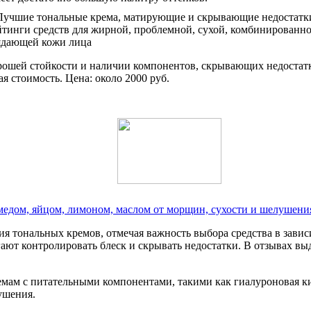
рошей стойкости и наличии компонентов, скрывающих недостатк
я стоимость. Цена: около 2000 руб.
медом, яйцом, лимоном, маслом от морщин, сухости и шелушени
я тональных кремов, отмечая важность выбора средства в зави
 контролировать блеск и скрывать недостатки. В отзывах выдел
ам с питательными компонентами, такими как гиалуроновая кисл
ушения.