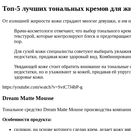
Топ-5 лучших тональных кремов для ж
От излишней жирности кожи страдают многие девушки, и им не
Врачи-косметологи отмечают, что выбор тонального крем
текстурой, которые контролируют блеск и предотвращаю
пор.
Для сухой кожи специалисты советуют выбирать увлажн
недостатки, придавая коже здоровый вид. Комбинирован
Увядающей коже стоит обратить внимание на тональные 
недостатки, но и ухаживают за кожей, придавая ей упру
здоровье кожи.
https://youtube.com/watch?v=SviC7J4bP-g
Dream Matte Mousse
Тональное средство Dream Matte Mousse производства компани
Особенности продукта:
силикон, на основе которого сделан крем, делает кожу мя