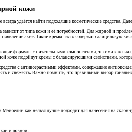
ирной кожи
 всегда удаётся найти подходящие косметические средства. Да
а зависит от типа кожи и её потребностей. Для жирной и пробл
т появление акне. Такие кремы часто содержат салициловую ки
яющие формулы с питательными компонентами, такими как гиалу
ной коже подойдут кремы с балансирующими свойствами, котор
средства с антивозрастными эффектами, содержащие антиоксида
гость и свежесть. Важно помнить, что правильный выбор тональ
и Мэйбелин как нельзя лучше подходит для нанесения на склонн
гкой и ровной;