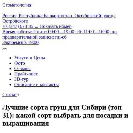
Стоматология
Россия, Республика Башкортостан, Октябрьский, улица
Островского
+7 (347) 673-35-...
Показать номер
Время работы: Пн-пт: 09:00—19:00; сб: 11:00—16:00; по
предварительной записи: пн-сб
Закроемся в 19:00
Услуги и Цены
Фото
Отзывы
Прайс-лист
3D-тур
Описание и контакты
Статьи
›
Лучшие сорта груш для Сибири (топ
31): какой сорт выбрать для посадки и
выращивания