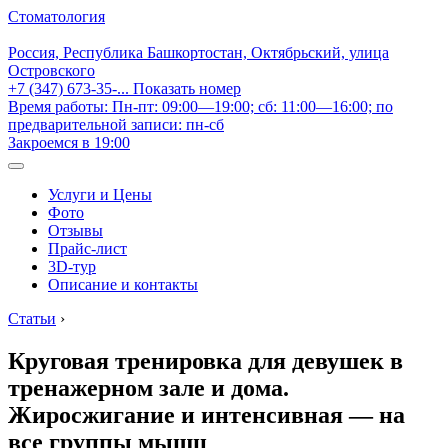
Стоматология
Россия, Республика Башкортостан, Октябрьский, улица
Островского
+7 (347) 673-35-...
Показать номер
Время работы: Пн-пт: 09:00—19:00; сб: 11:00—16:00; по
предварительной записи: пн-сб
Закроемся в 19:00
Услуги и Цены
Фото
Отзывы
Прайс-лист
3D-тур
Описание и контакты
Статьи
›
Круговая тренировка для девушек в
тренажерном зале и дома.
Жиросжигание и интенсивная — на
все группы мышц