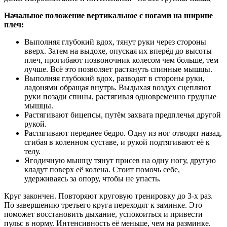
Начальное положение вертикальное с ногами на ширине
плеч:
Выполняя глубокий вдох, тянут руки через стороны
вверх. Затем на выдохе, опуская их вперёд до высоты
плеч, прогибают позвоночник колесом чем больше, тем
лучше. Всё это позволяет растянуть спинные мышцы.
Выполняя глубокий вдох, разводят в стороны руки,
ладонями обращая внутрь. Выдыхая воздух сцепляют
руки позади спины, растягивая одновременно грудные
мышцы.
Растягивают бицепсы, путём захвата предплечья другой
рукой.
Растягивают переднее бедро. Одну из ног отводят назад,
сгибая в коленном суставе, и рукой подтягивают её к
телу.
Ягодичную мышцу тянут присев на одну ногу, другую
кладут поверх её колена. Стоит помочь себе,
удерживаясь за опору, чтобы не упасть.
Круг закончен. Повторяют круговую тренировку до 3-х раз.
По завершению третьего круга переходят к заминке. Это
поможет восстановить дыхание, успокоиться и привести
пульс в норму. Интенсивность её меньше, чем на разминке.