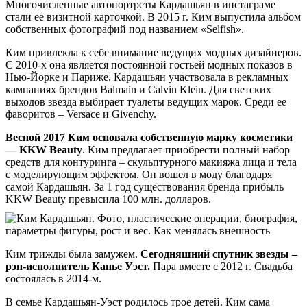
Многочисленные автопортреты Кардашьян в инстаграме
стали ее визитной карточкой. В 2015 г. Ким выпустила альбом
собственных фотографий под названием «Selfish».
Ким привлекла к себе внимание ведущих модных дизайнеров.
С 2010-х она является постоянной гостьей модных показов в
Нью-Йорке и Париже. Кардашьян участвовала в рекламных
кампаниях брендов Balmain и Calvin Klein. Для светских
выходов звезда выбирает туалеты ведущих марок. Среди ее
фаворитов – Versace и Givenchy.
Весной 2017 Ким основала собственную марку косметики
— KKW Beauty
. Ким предлагает приобрести полный набор
средств для контуринга – скульптурного макияжа лица и тела
с моделирующим эффектом. Он вошел в моду благодаря
самой Кардашьян. За 1 год существования бренда прибыль
KKW Beauty превысила 100 млн. долларов.
Ким трижды была замужем.
Сегодняшний спутник звезды –
рэп-исполнитель Канье Уэст.
Пара вместе с 2012 г. Свадьба
состоялась в 2014-м.
В семье Кардашьян-Уэст родилось трое детей. Ким сама