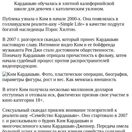
Кардашьян обучалась в элитной калифорнийской
школе для девочек с католическим уклоном.
Публика узнала о Ким в начале 2000-х. Она появлялась в
голливудском реалити-шоу «Simple Life» в качестве подруги
богатой наследницы Пэрис Хилтон.
В 2007 г. разгорелся скандал, который принес Кардашьян
настоящую славу. Интимное видео Ким и ее бойфренда
музыканта Рея Джи стало достоянием общественности.
Поначалу Кардашьян отрицала причастность к фильму, затем
начала судебный процесс против распространителей
видеопродукции.
В итоге Ким получила несколько миллионов долларов
отступных и отозвала иск, фактически признав свое участие в
кино категории 18+.
Сексуальный скандал привлек внимание телезрителей к
реалити-шоу «Семейство Кардашьян». Оно стартовало в 2007
г. и рассказывало о буднях Ким Кардашьян и
многочисленного клана Кардашьян-Дженнер. Передача имела
большой успех и принесла всех членам семейства солидный