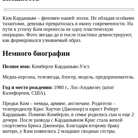
Ким Кардашьян – феномен нашей эпохи. Не обладая особыми
талантами, девушка превратилась в икону современности. На
пути к успеху Ким перенесла не одну пластическую
операцию. Фото звезды до и после пластики демонстрируют,
как формировался узнаваемый образ.
Немного биографии
Полное имя:
Кимберли Кардашьян-Уэст.
Медиа-персона, телезвезда, блогер, модель, предприниматель.
Год и место рождения:
1980 г., Лос-Анджелес (штат
Калифорния, США).
Предки Ким – немцы, армяне, англичане. Родители –
телепродюсер Крис Хоутон (Дженнер) и юрист Роберт
Кардашьян. Помимо Кимберли, в семье родились сын и еще 2
дочери. После развода с Кардашьяном Крис стала женой
спортсмена Брюса Дженнера. Благодаря второму браку
матери, у Ким появились 2 младшие сводные сестры.