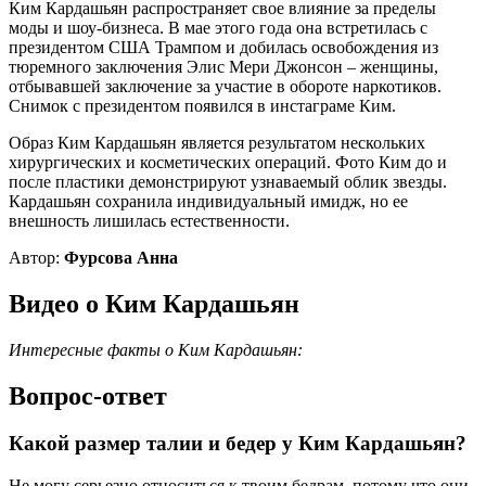
Ким Кардашьян распространяет свое влияние за пределы
моды и шоу-бизнеса. В мае этого года она встретилась с
президентом США Трампом и добилась освобождения из
тюремного заключения Элис Мери Джонсон – женщины,
отбывавшей заключение за участие в обороте наркотиков.
Снимок с президентом появился в инстаграме Ким.
Образ Ким Кардашьян является результатом нескольких
хирургических и косметических операций. Фото Ким до и
после пластики демонстрируют узнаваемый облик звезды.
Кардашьян сохранила индивидуальный имидж, но ее
внешность лишилась естественности.
Автор:
Фурсова Анна
Видео о Ким Кардашьян
Интересные факты о Ким Кардашьян:
Вопрос-ответ
Какой размер талии и бедер у Ким Кардашьян?
Не могу серьезно относиться к твоим бедрам, потому что они