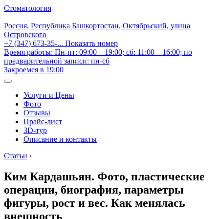
Стоматология
Россия, Республика Башкортостан, Октябрьский, улица
Островского
+7 (347) 673-35-...
Показать номер
Время работы: Пн-пт: 09:00—19:00; сб: 11:00—16:00; по
предварительной записи: пн-сб
Закроемся в 19:00
Услуги и Цены
Фото
Отзывы
Прайс-лист
3D-тур
Описание и контакты
Статьи
›
Ким Кардашьян. Фото, пластические
операции, биография, параметры
фигуры, рост и вес. Как менялась
внешность