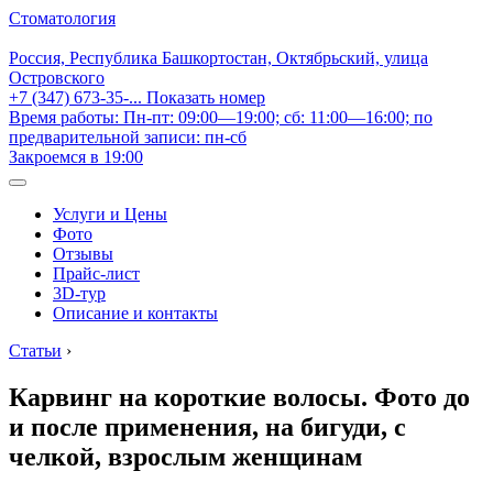
Стоматология
Россия, Республика Башкортостан, Октябрьский, улица
Островского
+7 (347) 673-35-...
Показать номер
Время работы: Пн-пт: 09:00—19:00; сб: 11:00—16:00; по
предварительной записи: пн-сб
Закроемся в 19:00
Услуги и Цены
Фото
Отзывы
Прайс-лист
3D-тур
Описание и контакты
Статьи
›
Карвинг на короткие волосы. Фото до
и после применения, на бигуди, с
челкой, взрослым женщинам