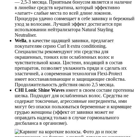
— 2,5-3 месяца. Приятным бонусом является и наличие
в линейке средств кератина, который эффективно
«латает» слабые места по всей длине локонов.
Процедура удачно совмещает в себе завивку и бережный
уход за волосами. Лучший эффект достигается при
использовании нейтрализатора Natural Stayling
Neutraliser.
Wella
, в качестве щадящей завивки, предлагает
покупателям серию Curl lt extra conditioning.
Специалисты рекомендуют эти средства для
окрашенных, тонких или ослабленных волос и
чувствительной кожи. Цистеин, входящий в состав
препаратов, позволяет увлажнить пряди и сделать их
эластичней, а современная технология Flexi-Protect
имеет восстанавливающие и защищающие свойства.
Продолжительность действия около 2,5 месяца.
CHI Lonic Shine Waves
имеет в своем составе протеины
шелка. Подходит для ослабленных волос. Средства не
содержат токсичные, агрессивные ингредиенты, ими
могут без опаски пользоваться беременные и кормящие
грудью женщины (эффект от завивки может не
оправдать надежд только в случае гормонального
дисбаланса в организме).