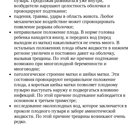
пузырь. Продолжая развиваться уже внутри,
возбудители нарушают целостность оболочки и
провоцируют подтекание;
падения, травмы, удары в область живота. Любое
механическое воздействие может спровоцировать
появление разрыва оболочки;
неправильное положение плода. В норме головка
ребенка находится внизу, и передних вод (перед
выходом из матки) накапливается не очень много. В
остальных положениях плода объем жидкости в нижнем
регионе увеличен и постоянно давит на оболочку,
вызывая трещины. По этой же причине подтекание
возможно при многоплодной беременности и
многоводии;
патологическое строение матки и шейки матки. Эти
состояния провоцируют неправильное положение
плода, а короткая шейка матки позволяет плодному
пузырю выступать наружу и подвергаться влиянию
инфекций. По этой причине подтекание наблюдается в
основном в третьем триместре;
исследование околоплодных вод, которое заключается в
проколе плодного пузыря и заборе амниотической
жидкости. По этой причине трещины возникают очень
редко.