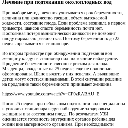
Лечение при подтекании околоплодных вод
При выборе метода лечения учитывается срок беременности,
величина или количество трещин, объем вытекаемой
жидкости, состояние плода. Если проблема возникла в первом
триместре, шансов спасти беременность почти нет.
Постоянная потеря амниотической жидкости не позволит
плоду нормально развиваться. Поэтому беременность до 22
недель прерывается в стационаре.
Во втором триместре при обнаружении подтекания вод
женщину кладут в стационар под постоянное наблюдение.
Продление беременности связано с риском для плода.
Младенцы, рожденные на 25 неделе, еще не полностью
сформированы. Шанс выжить у них невелик. А выжившие
детки могут остаться инвалидами. В этой ситуации решение
на продление такой беременности принимает женщина.
https://www.youtube.com/watch?v=CF0zRABAU_E
После 25 недель при небольшом подтекании вод специалисты
в условиях стационара ведут наблюдение за здоровьем
женщины и за состоянием плода. По результатам УЗИ
оценивается готовность внутренних органов ребенка для
жизни вне материнского организма. При необходимости