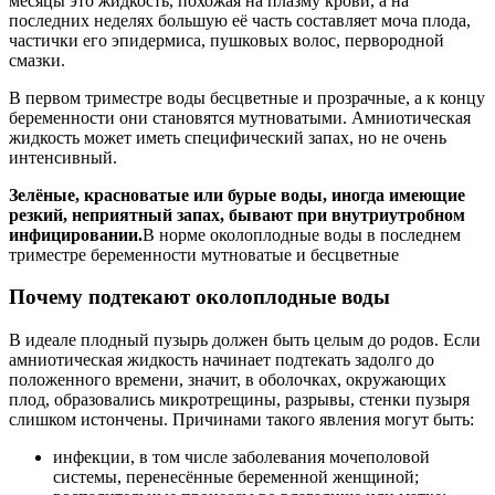
месяцы это жидкость, похожая на плазму крови, а на
последних неделях большую её часть составляет моча плода,
частички его эпидермиса, пушковых волос, первородной
смазки.
В первом триместре воды бесцветные и прозрачные, а к концу
беременности они становятся мутноватыми. Амниотическая
жидкость может иметь специфический запах, но не очень
интенсивный.
Зелёные, красноватые или бурые воды, иногда имеющие
резкий, неприятный запах, бывают при внутриутробном
инфицировании.
В норме околоплодные воды в последнем
триместре беременности мутноватые и бесцветные
Почему подтекают околоплодные воды
В идеале плодный пузырь должен быть целым до родов. Если
амниотическая жидкость начинает подтекать задолго до
положенного времени, значит, в оболочках, окружающих
плод, образовались микротрещины, разрывы, стенки пузыря
слишком истончены. Причинами такого явления могут быть:
инфекции, в том числе заболевания мочеполовой
системы, перенесённые беременной женщиной;