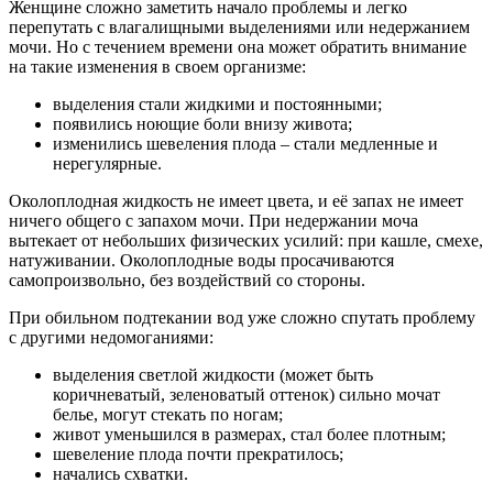
Женщине сложно заметить начало проблемы и легко
перепутать с влагалищными выделениями или недержанием
мочи. Но с течением времени она может обратить внимание
на такие изменения в своем организме:
выделения стали жидкими и постоянными;
появились ноющие боли внизу живота;
изменились шевеления плода – стали медленные и
нерегулярные.
Околоплодная жидкость не имеет цвета, и её запах не имеет
ничего общего с запахом мочи. При недержании моча
вытекает от небольших физических усилий: при кашле, смехе,
натуживании. Околоплодные воды просачиваются
самопроизвольно, без воздействий со стороны.
При обильном подтекании вод уже сложно спутать проблему
с другими недомоганиями:
выделения светлой жидкости (может быть
коричневатый, зеленоватый оттенок) сильно мочат
белье, могут стекать по ногам;
живот уменьшился в размерах, стал более плотным;
шевеление плода почти прекратилось;
начались схватки.