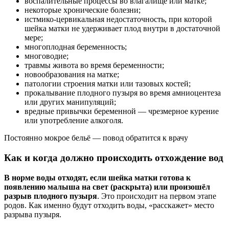
воспалительные процессы во влагалище или матке;
некоторые хронические болезни;
истмико-цервикальная недостаточность, при которой
шейка матки не удерживает плод внутри в достаточной
мере;
многоплодная беременность;
многоводие;
травмы живота во время беременности;
новообразования на матке;
патологии строения матки или тазовых костей;
прокалывание плодного пузыря во время амниоцентеза
или других манипуляций;
вредные привычки беременной — чрезмерное курение
или употребление алкоголя.
Постоянно мокрое бельё — повод обратится к врачу
Как и когда должно происходить отхождение вод
В норме воды отходят, если шейка матки готова к
появлению малыша на свет (раскрыта) или произошёл
разрыв плодного пузыря
. Это происходит на первом этапе
родов. Как именно будут отходить воды, «расскажет» место
разрыва пузыря.