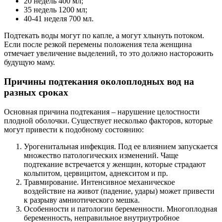
20 недель 400 мл;
35 недель 1200 мл;
40-41 неделя 700 мл.
Подтекать воды могут по капле, а могут хлынуть потоком.
Если после резкой перемены положения тела женщина
отмечает увеличение выделений, то это должно насторожить
будущую маму.
Причины подтекания околоплодных вод на
разных сроках
Основная причина подтекания – нарушение целостности
плодной оболочки. Существует несколько факторов, которые
могут привести к подобному состоянию:
Урогенитальная инфекция. Под ее влиянием запускается
множество патологических изменений. Чаще
подтекание встречается у женщин, которые страдают
кольпитом, цервицитом, аднекситом и пр.
Травмирование. Интенсивное механическое
воздействие на живот (падение, удары) может привести
к разрыву амниотического мешка.
Особенности и патологии беременности. Многоплодная
беременность, неправильное внутриутробное