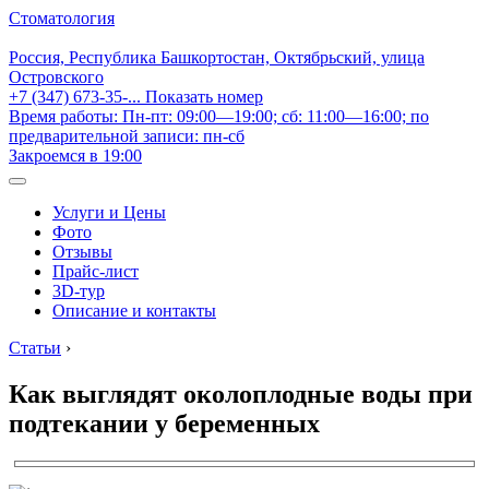
Стоматология
Россия, Республика Башкортостан, Октябрьский, улица
Островского
+7 (347) 673-35-...
Показать номер
Время работы: Пн-пт: 09:00—19:00; сб: 11:00—16:00; по
предварительной записи: пн-сб
Закроемся в 19:00
Услуги и Цены
Фото
Отзывы
Прайс-лист
3D-тур
Описание и контакты
Статьи
›
Как выглядят околоплодные воды при
подтекании у беременных