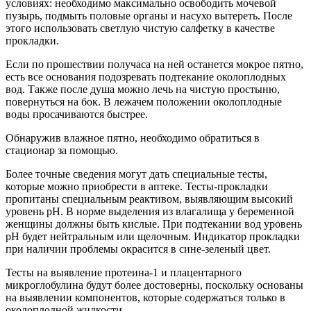
условиях: необходимо максимально освободить мочевой
пузырь, подмыть половые органы и насухо вытереть. После
этого использовать светлую чистую салфетку в качестве
прокладки.
Если по прошествии получаса на ней останется мокрое пятно,
есть все основания подозревать подтекание околоплодных
вод. Также после душа можно лечь на чистую простыню,
повернуться на бок. В лежачем положении околоплодные
воды просачиваются быстрее.
Обнаружив влажное пятно, необходимо обратиться в
стационар за помощью.
Более точные сведения могут дать специальные тесты,
которые можно приобрести в аптеке. Тесты-прокладки
пропитаны специальным реактивом, выявляющим высокий
уровень pH. В норме выделения из влагалища у беременной
женщины должны быть кислые. При подтекании вод уровень
pH будет нейтральным или щелочным. Индикатор прокладки
при наличии проблемы окрасится в сине-зеленый цвет.
Тесты на выявление протеина-1 и плацентарного
микроглобулина будут более достоверны, поскольку основаны
на выявлении компонентов, которые содержаться только в
околоплодной жидкости.