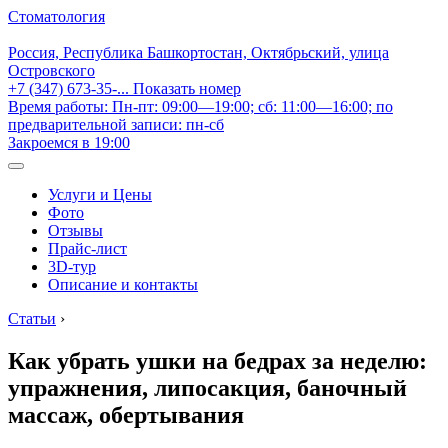
Стоматология
Россия, Республика Башкортостан, Октябрьский, улица
Островского
+7 (347) 673-35-...
Показать номер
Время работы: Пн-пт: 09:00—19:00; сб: 11:00—16:00; по
предварительной записи: пн-сб
Закроемся в 19:00
Услуги и Цены
Фото
Отзывы
Прайс-лист
3D-тур
Описание и контакты
Статьи
›
Как убрать ушки на бедрах за неделю:
упражнения, липосакция, баночный
массаж, обертывания