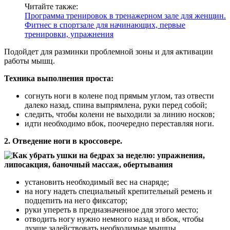
Читайте также:
Программа тренировок в тренажерном зале для женщин.
Фитнес в спортзале для начинающих, первые
тренировки, упражнения
Подойдет для разминки проблемной зоны и для активации
работы мышц.
Техника выполнения проста:
согнуть ноги в колене под прямым углом, таз отвести
далеко назад, спина выпрямлена, руки перед собой;
следить, чтобы колени не выходили за линию носков;
идти необходимо вбок, поочередно переставляя ноги.
2. Отведение ноги в кроссовере.
установить необходимый вес на снаряде;
на ногу надеть специальный крепительный ремень и
подцепить на него фиксатор;
руки упереть в предназначенное для этого место;
отводить ногу нужно немного назад и вбок, чтобы
лучше задействовать необходимые мышцы.