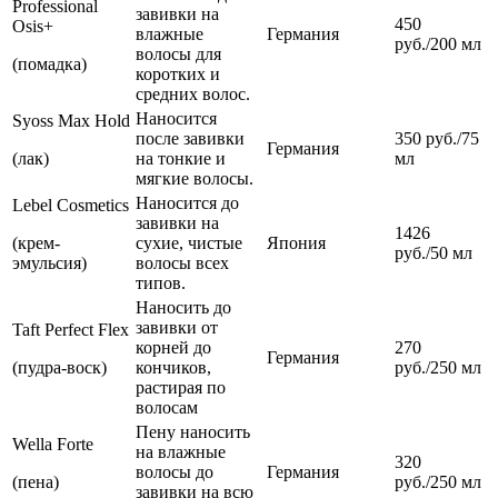
Professional
завивки на
450
Osis+
влажные
Германия
руб./200 мл
волосы для
(помадка)
коротких и
средних волос.
Наносится
Syoss Max Hold
после завивки
350 руб./75
Германия
(лак)
на тонкие и
мл
мягкие волосы.
Наносится до
Lebel Cosmetics
завивки на
1426
(крем-
сухие, чистые
Япония
руб./50 мл
эмульсия)
волосы всех
типов.
Наносить до
завивки от
Taft Perfect Flex
корней до
270
Германия
(пудра-воск)
кончиков,
руб./250 мл
растирая по
волосам
Пену наносить
Wella Forte
на влажные
320
волосы до
Германия
(пена)
руб./250 мл
завивки на всю