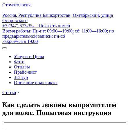
Стоматология
Россия, Республика Башкортостан, Октябрьский, улица
Островского
+7 (347) 673-35-...
Показать номер
Время работы: Пн-пт: 09:00—19:00; сб: 11:00—16:00; по
предварительной записи: пн-сб
Закроемся в 19:00
Услуги и Цены
Фото
Отзывы
Прайс-лист
3D-тур
Описание и контакты
Статьи
›
Как сделать локоны выпрямителем
для волос. Пошаговая инструкция