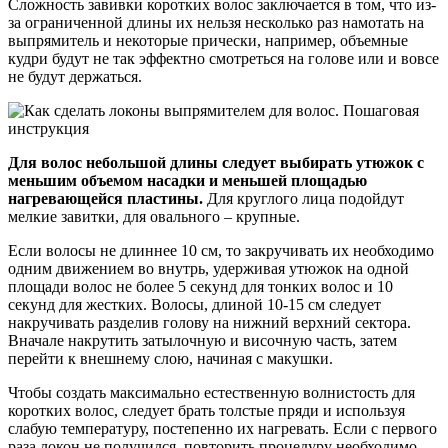
Сложность завивки коротких волос заключается в том, что из-
за ограниченной длины их нельзя несколько раз намотать на
выпрямитель и некоторые прически, например, объемные
кудри будут не так эффектно смотреться на голове или и вовсе
не будут держаться.
Для волос небольшой длины следует выбирать утюжок с
меньшим объемом насадки и меньшей площадью
нагревающейся пластины.
Для круглого лица подойдут
мелкие завитки, для овального – крупные.
Если волосы не длиннее 10 см, то закручивать их необходимо
одним движением во внутрь, удерживая утюжок на одной
площади волос не более 5 секунд для тонких волос и 10
секунд для жестких. Волосы, длиной 10-15 см следует
накручивать разделив голову на нижний верхний сектора.
Вначале накрутить затылочную и височную часть, затем
перейти к внешнему слою, начиная с макушки.
Чтобы создать максимально естественную волнистость для
коротких волос, следует брать толстые пряди и используя
слабую температуру, постепенно их нагревать. Если с первого
раза локон не получился, повторить процедуру необходимо