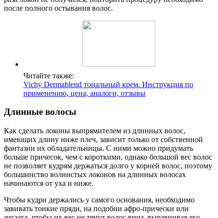
после полного остывания волос.
Читайте также:
Vichy Dermablend тональный крем. Инструкция по
применению, цена, аналоги, отзывы
Длинные волосы
Как сделать локоны выпрямителем из длинных волос,
имеющих длину ниже плеч, зависит только от собственной
фантазии их обладательницы. С ними можно придумать
больше причесок, чем с короткими, однако большой вес волос
не позволяет кудрям держаться долго у корней волос, поэтому
большинство волнистых локонов на длинных волосах
начинаются от уха и ниже.
Чтобы кудри держались у самого основания, необходимо
завивать тонкие пряди, на подобии афро-прически или
зигзага, чтобы их вес не тянут волос вниз, выравнивая его.