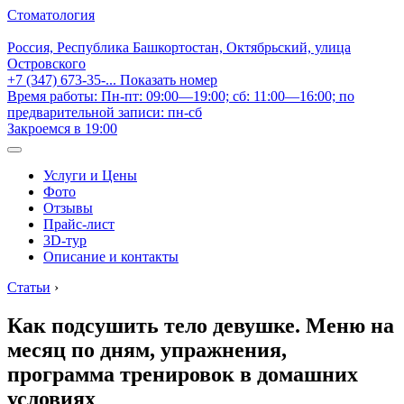
Стоматология
Россия, Республика Башкортостан, Октябрьский, улица
Островского
+7 (347) 673-35-...
Показать номер
Время работы: Пн-пт: 09:00—19:00; сб: 11:00—16:00; по
предварительной записи: пн-сб
Закроемся в 19:00
Услуги и Цены
Фото
Отзывы
Прайс-лист
3D-тур
Описание и контакты
Статьи
›
Как подсушить тело девушке. Меню на
месяц по дням, упражнения,
программа тренировок в домашних
условиях