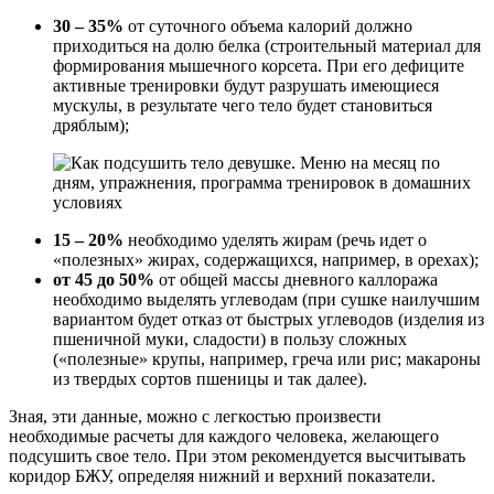
30 – 35%
от суточного объема калорий должно
приходиться на долю белка (строительный материал для
формирования мышечного корсета. При его дефиците
активные тренировки будут разрушать имеющиеся
мускулы, в результате чего тело будет становиться
дряблым);
15 – 20%
необходимо уделять жирам (речь идет о
«полезных» жирах, содержащихся, например, в орехах);
от 45 до 50%
от общей массы дневного каллоража
необходимо выделять углеводам (при сушке наилучшим
вариантом будет отказ от быстрых углеводов (изделия из
пшеничной муки, сладости) в пользу сложных
(«полезные» крупы, например, греча или рис; макароны
из твердых сортов пшеницы и так далее).
Зная, эти данные, можно с легкостью произвести
необходимые расчеты для каждого человека, желающего
подсушить свое тело. При этом рекомендуется высчитывать
коридор БЖУ, определяя нижний и верхний показатели.