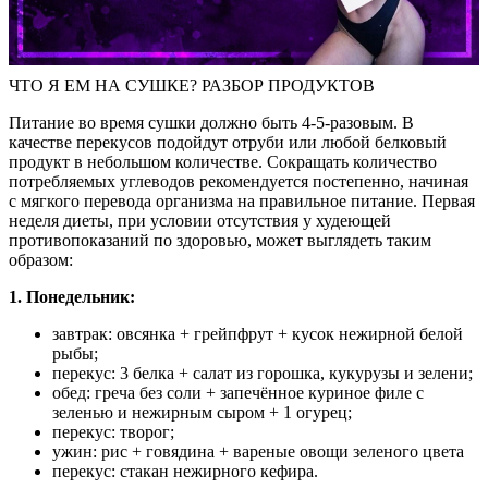
ЧТО Я ЕМ НА СУШКЕ? РАЗБОР ПРОДУКТОВ
Питание во время сушки должно быть 4-5-разовым. В
качестве перекусов подойдут отруби или любой белковый
продукт в небольшом количестве. Сокращать количество
потребляемых углеводов рекомендуется постепенно, начиная
с мягкого перевода организма на правильное питание. Первая
неделя диеты, при условии отсутствия у худеющей
противопоказаний по здоровью, может выглядеть таким
образом:
1. Понедельник:
завтрак: овсянка + грейпфрут + кусок нежирной белой
рыбы;
перекус: 3 белка + салат из горошка, кукурузы и зелени;
обед: греча без соли + запечённое куриное филе с
зеленью и нежирным сыром + 1 огурец;
перекус: творог;
ужин: рис + говядина + вареные овощи зеленого цвета
перекус: стакан нежирного кефира.