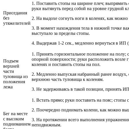
1. Поставить стопы на ширине плеч; выпрямить 
руки вытянуть перед собой на уровне грудной к
Приседания
без
2. На выдохе согнуть ноги в коленях, как можно
утяжелителей
3. В момент нахождения тела в нижней точке ва
выступало за пределы стопы.
4. Выдержав 1-2 сек., медленно вернуться в ИП 
1. Принять горизонтальное положение на полу;
опорной поверхности; руки расположить возле г
Подъем
коленях и поставить стопы на пол.
верхней
части
2. Медленно выпуская набранный ранее воздух, 
туловища из
верхнюю часть туловища к коленям.
положения
лежа
3. Не задерживаясь в такой позиции, принять ИП
1. Встать прямо; руки поставить на пояс; стопы 
2. Поочередно поднимать колени, как можно выш
Бег на месте
с высоким
3. На протяжении всего выполнения упражнения
подниманием
неподвижным.