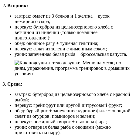
2. Вторник:
завтрак: омлет из 3 белков и 1 желтка + кусок
нежирного сыра;
перекус: бутерброд из цельнозернового хлеба с
ветчиной из индейки (только домашнее
приготовление!);
обед: овощное рагу + тушеная телятина;
перекус: салат из зелени с лимонным соком;
ужин: запеченная белая рыба + брюссельская капуста.
3. Среда:
завтрак: бутерброд из цельнозернового хлеба с красной
рыбой;
перекус: грейпфрут или другой цитрусовый фрукт;
обед: бурый рис + запеченное куриное филе + овощной
салат из огурцов, помидоров и зелени;
перекус: нежирный творог + стакан кефира;
ужин: отварная белая рыба с овощами (можно
приготовить на пару).