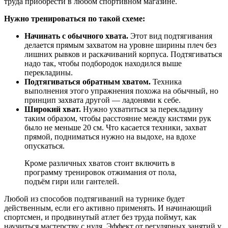
труда приобрести в любом спортивном магазине.
Нужно тренироваться по такой схеме:
Начинать с обычного хвата.
Этот вид подтягивания
делается прямым захватом на уровне ширины плеч без
лишних рывков и раскачиваний корпуса. Подтягиваться
надо так, чтобы подбородок находился выше
перекладины.
Подтягиваться обратным хватом.
Техника
выполнения этого упражнения похожа на обычный, но
принцип захвата другой — ладонями к себе.
Широкий хват.
Нужно ухватиться за перекладину
таким образом, чтобы расстояние между кистями рук
было не меньше 20 см. Что касается техники, захват
прямой, подниматься нужно на выдохе, на вдохе
опускаться.
Кроме различных хватов стоит включить в
программу тренировок отжимания от пола,
подъём гири или гантелей.
Любой из способов подтягиваний на турнике будет
действенным, если его активно применять. И начинающий
спортсмен, и продвинутый атлет без труда поймут, как
научиться мастерству с нуля. Эффект от регулярных занятий у