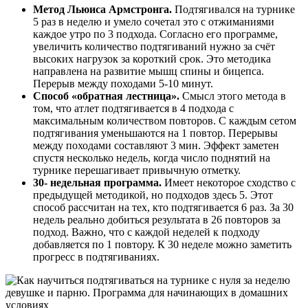
Метод Льюиса Армстронга.
Подтягивался на турнике
5 раз в неделю и умело сочетал это с отжиманиями
каждое утро по 3 подхода. Согласно его программе,
увеличить количество подтягиваний нужно за счёт
высоких нагрузок за короткий срок. Это методика
направлена на развитие мышц спины и бицепса.
Перерыв между походами 5-10 минут.
Способ «обратная лестница».
Смысл этого метода в
том, что атлет подтягивается в 4 подхода с
максимальным количеством повторов. С каждым сетом
подтягивания уменьшаются на 1 повтор. Перерывы
между походами составляют 3 мин. Эффект заметен
спустя несколько недель, когда число поднятий на
турнике перешагивает привычную отметку.
30- недельная программа.
Имеет некоторое сходство с
предыдущей методикой, но подходов здесь 5. Этот
способ рассчитан на тех, кто подтягивается 6 раз. За 30
недель реально добиться результата в 26 повторов за
подход. Важно, что с каждой неделей к подходу
добавляется по 1 повтору. К 30 неделе можно заметить
прогресс в подтягиваниях.