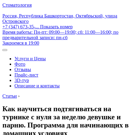
Стоматология
Россия, Республика Башкортостан, Октябрьский, улица
Островского
+7 (347) 673-35-...
Показать номер
Время работы: Пн-пт: 09:00—19:00; сб: 11:00—16:00; по
предварительной записи: пн-сб
Закроемся в 19:00
Услуги и Цены
Фото
Отзывы
Прайс-лист
3D-тур
Описание и контакты
Статьи
›
Как научиться подтягиваться на
турнике с нуля за неделю девушке и
парню. Программа для начинающих в
домашних условиях