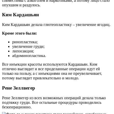
совместимы с алкоголем и наркотиками, а потому лицо стало
опухшим и раздулось.
Ким Кардашьян
Ким Кардашьян делала глютеопластику – увеличение ягодиц.
Кроме этого были:
ринопластика;
увеличение груди;
липосакция;
абдоминопластика.
Все инъекции красоты используются Кардашьян. Ким
отлично выглядит и все проделанные операции идут ей
только на пользу, а с инъекциями она не преувеличивает,
потому выглядит привлекательно и молодо.
Рене Зеллвегер
Рене Зеллвегер из всех возможных операций делала только
подтяжку груди. Все остальные процедуры проводились
безоперационно.