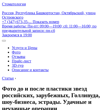
Стоматология
Россия, Республика Башкортостан, Октябрьский, улица
Островского
+7 (347) 673-35-...
Показать номер
Время работы: Пн-пт: 09:00—19:00; сб: 11:00—16:00; по
предварительной записи: пн-сб
Закроемся в 19:00
Услуги и Цены
Фото
Отзывы
Прайс-лист
3D-тур
Описание и контакты
Статьи
›
Фото до и после пластики звезд
российских, зарубежных, Голливуда,
шоу-бизнеса, эстрады. Удачные и
неудачные операции