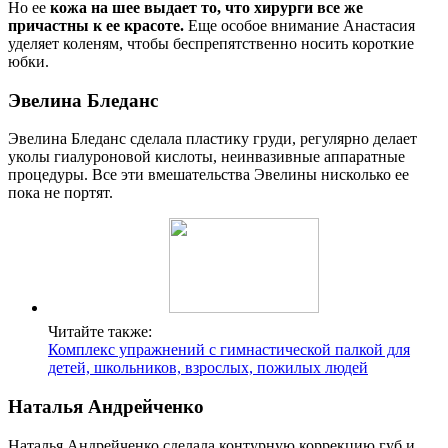
Но ее
кожа на шее выдает то, что хирурги все же
причастны к ее красоте.
Еще особое внимание Анастасия
уделяет коленям, чтобы беспрепятственно носить короткие
юбки.
Эвелина Бледанс
Эвелина Бледанс сделала пластику груди, регулярно делает
уколы гиалуроновой кислоты, неинвазивные аппаратные
процедуры. Все эти вмешательства Эвелины нисколько ее
пока не портят.
Читайте также:
Комплекс упражнений с гимнастической палкой для
детей, школьников, взрослых, пожилых людей
Наталья Андрейченко
Наталья Андрейченко сделала контурную коррекцию губ и