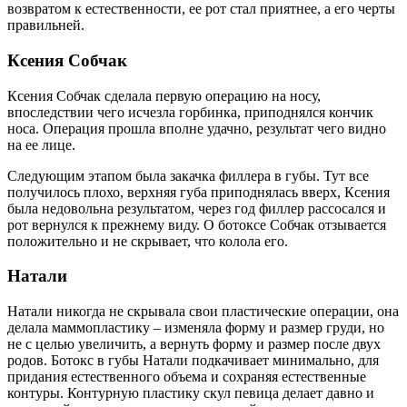
возвратом к естественности, ее рот стал приятнее, а его черты
правильней.
Ксения Собчак
Ксения Собчак сделала первую операцию на носу,
впоследствии чего исчезла горбинка, приподнялся кончик
носа. Операция прошла вполне удачно, результат чего видно
на ее лице.
Следующим этапом была закачка филлера в губы. Тут все
получилось плохо, верхняя губа приподнялась вверх, Ксения
была недовольна результатом, через год филлер рассосался и
рот вернулся к прежнему виду. О ботоксе Собчак отзывается
положительно и не скрывает, что колола его.
Натали
Натали никогда не скрывала свои пластические операции, она
делала маммопластику – изменяла форму и размер груди, но
не с целью увеличить, а вернуть форму и размер после двух
родов. Ботокс в губы Натали подкачивает минимально, для
придания естественного объема и сохраняя естественные
контуры. Контурную пластику скул певица делает давно и