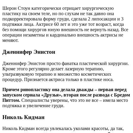
Шерон Стоун категорически отрицает хирургическую
пластику на своем теле, но по слухам не так давно она
подкорректировала форму груди, сделала 2 липосакции и 3
подтяжки лица. Актрисе 60 лет и это уже тот возраст, когда
без помощи хирургов юную внешность не вернуть назад. Все
операции незаметны и кардинально внешность актрисы не
меняют.
Дженнифер Энистон
Дженнифер Энистон просто фанатка пластической хирургии.
Кроме этого регулярно делает лазерную терапию,
ультразвуковую терапию и множество косметических
процедур. Признается актриса только в пластике носа.
Причем ринопластику она делала дважды – первая перед
запуском сериала «Друзья», вторая после развода с Бредом
Питтом.
Специалисты уверены, что это не все – имела место
подтяжка и увеличение груди.
Николь Кидман
Николь Кидман всегда увлекалась уколами красоты, да так,