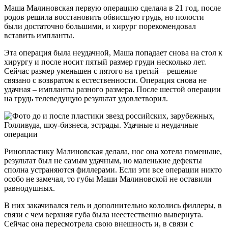
Маша Малиновская первую операцию сделала в 21 год, после
родов решила восстановить обвисшую грудь, но полости
были достаточно большими, и хирург порекомендовал
вставить импланты.
Эта операция была неудачной, Маша попадает снова на стол к
хирургу и после носит пятый размер груди несколько лет.
Сейчас размер уменьшен с пятого на третий – решение
связано с возвратом к естественности. Операция снова не
удачная – импланты разного размера. После шестой операции
на грудь телеведущую результат удовлетворил.
Ринопластику Малиновская делала, нос она хотела поменьше,
результат был не самым удачным, но маленькие дефекты
сполна устраняются филлерами. Если эти все операции никто
особо не замечал, то губы Маши Малиновской не оставили
равнодушных.
В них закачивался гель и дополнительно кололись филлеры, в
связи с чем верхняя губа была неестественно вывернута.
Сейчас она пересмотрела свою внешность и, в связи с