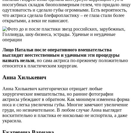
носогубных складок биополимерным гелем, что придало лицу
одутловатость и сделало губы огромными. Есть вероятность,
что актриса сделала блефаропластику – ее глаза стали более
открытыми, а веки не нависают.
Лицо Натальи после оперативного вмешательства
выглядит неестественным и удачными эти процедуры
назвать нельзя
, но сама актриса по-прежнему положительно
относится к пластическим хирургам.
Анна Хилькевич
Анна Хилькевич категорически отрицает любые
хирургические вмешательства, но ранние фотографии
актрисы убеждают в обратном. Как минимум изменена форма
носа и слегка увеличены губы. Многие замечают увеличение
груди, но незначительное. В любом случае Анна выглядит
восхитительно и пластика ее нисколько не испортила, а даже
украсила.
Екатерина Варнава