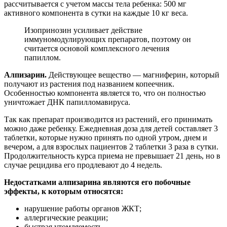
рассчитывается с учетом массы тела ребенка: 500 мг
активного компонента в сутки на каждые 10 кг веса.
Изопринозин усиливает действие
иммуномодулирующих препаратов, поэтому он
считается основой комплексного лечения
папиллом.
Алпизарин.
Действующее вещество — магниферин, который
получают из растения под названием копеечник.
Особенностью компонента является то, что он полностью
уничтожает ДНК папилломавируса.
Так как препарат производится из растений, его принимать
можно даже ребенку. Ежедневная доза для детей составляет 3
таблетки, которые нужно принять по одной утром, днем и
вечером, а для взрослых пациентов 2 таблетки 3 раза в сутки.
Продолжительность курса приема не превышает 21 день, но в
случае рецидива его продлевают до 4 недель.
Недостатками алпизарина являются его побочные
эффекты, к которым относятся:
нарушение работы органов ЖКТ;
аллергические реакции;
быстрая утомляемость.