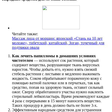
Читайте также:
Массаж лица от морщин: японский «Стань на 10 лет
моложе», тибетский, китайский, Зоган, точечный для
подтяжки овала
Как лечить папилломы в домашних условиях
чистотелом
— используют сок растения, который
содержит вещества, разрушающие ткань вирусных
наростов. Чтобы добыть его, нужно взять свежий
стебель растения с листьями и медленно выжимать
жидкость. Соком обрабатывают пораженную кожу с
помощью ватной палочки или в перчатках, так как
средство, попав на здоровую ткань, оставит сильный
ожог. Сверху обработанного участка нужно наклеить
стерильный лейкопластырь. Врачи рекомендуют каждые
4 раза с перерывами в 15 минут наносить вещество.
Таких процедур в день должно быть не более 3-х.
Эффективным народным средством для устранения