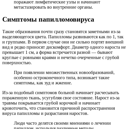
поражают лимфатические узлы и начинают
метастазировать во внутренние органы.
Симптомы папилломовируса
Такие образования почти сразу становятся заметными из-за
выделяющегося цвета. Папилломы развиваются как по 1, так
и группами. В первом случае они не сильно портят внешний
вид и редко приносят дискомфорт. Диаметр одного нароста не
превышает 1 см, а форма встречается разной — бывают
круглые с ровными краями и нечетко очерченные с грубой
поверхностью.
При появлении множественных новообразований,
особенно остроконечного типа, возникает такие
симптомы, как зуд и жжение.
Из-за подобный симптомов больной начинает расчесывать
пораженную ткань, усугубляя свое состояние. Нарост из-за
травмы покрывается грубой корочкой и начинает
кровоточить, что становится причиной распространения
вируса папилломы и разрастания наростов.
Люди часто делятся своими мнениями о лечении
папиллом, используя различные методы.