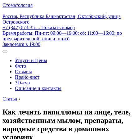
Стоматология
Россия, Республика Башкортостан, Октябрьский, улица
Островского
+7 (347) 673-35-...
Показать номер
Время работы: Пн-пт: 09:00—19:00; сб: 11:00—16:00; по
предварительной записи: пн-сб
Закроемся в 19:00
Услуги и Цены
Фото
Отзывы
Прайс-лист
3D-тур
Описание и контакты
Статьи
›
Как лечить папилломы на лице, теле,
хозяйственным мылом, препараты,
народные средства в домашних
условиях