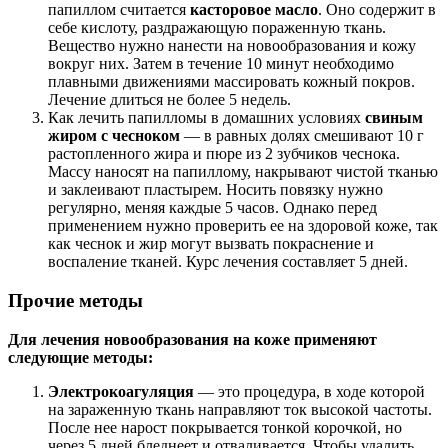
папиллом считается
касторовое масло
. Оно содержит в
себе кислоту, раздражающую пораженную ткань.
Вещество нужно нанести на новообразования и кожу
вокруг них. Затем в течение 10 минут необходимо
плавными движениями массировать кожный покров.
Лечение длиться не более 5 недель.
Как лечить папилломы в домашних условиях
свиным
жиром с чесноком
— в равных долях смешивают 10 г
растопленного жира и пюре из 2 зубчиков чеснока.
Массу наносят на папиллому, накрывают чистой тканью
и заклеивают пластырем. Носить повязку нужно
регулярно, меняя каждые 5 часов. Однако перед
применением нужно проверить ее на здоровой коже, так
как чеснок и жир могут вызвать покраснение и
воспаление тканей. Курс лечения составляет 5 дней.
Прочие методы
Для лечения новообразования на коже применяют
следующие методы:
Электрокоагуляция
— это процедура, в ходе которой
на зараженную ткань направляют ток высокой частоты.
После нее нарост покрывается тонкой корочкой, но
через 5 дней бледнеет и отваливается. Чтобы удалить