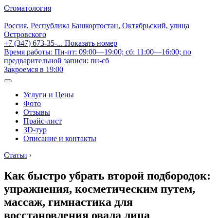
Стоматология
Россия, Республика Башкортостан, Октябрьский, улица
Островского
+7 (347) 673-35-...
Показать номер
Время работы: Пн-пт: 09:00—19:00; сб: 11:00—16:00; по
предварительной записи: пн-сб
Закроемся в 19:00
Услуги и Цены
Фото
Отзывы
Прайс-лист
3D-тур
Описание и контакты
Статьи
›
Как быстро убрать второй подбородок:
упражнения, косметическим путем,
массаж, гимнастика для
восстановления овала лица