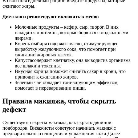
В свой повседневный рацион введите продукты, которые
сжигают жиры.
Диетологи рекомендуют включить в меню:
Молочные продукты – кефир, сыр, творог. В них
находятся протеины, которые борются с подкожными
жирами.
Корень имбиря содержит масло, стимулирующее
выработку желудочного сока, что помогает при
сжигании жировых клеток.
Капустасодержит клетчатку, она выводитиз организма
все шлаки и токсины.
Вкусная корица поможет снизить сахар в крови, что
приводит к сжиганию жиров.
Зеленый чай обладает тонизирующим эффектом,
помогает в переваривании пищи.
Правила макияжа, чтобы скрыть
дефект
Существуют секреты макияжа, как скрыть двойной
подбородок. Визажисты советуют начинать макияж с
предварительного очищения и увлажнения кожи.Далее