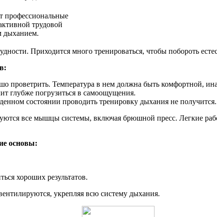
ат профессиональные
 активной трудовой
м дыханием.
рудности. Приходится много тренироваться, чтобы побороть есте
в:
о проветрить. Температура в нем должна быть комфортной, инач
ит глубже погрузиться в самоощущения.
жденном состоянии проводить тренировку дыхания не получится.
твуются все мышцы системы, включая брюшной пресс. Легкие раб
ие основы:
ться хороших результатов.
 вентилируются, укрепляя всю систему дыхания.