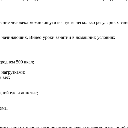
ояние человека можно ощутить спустя несколько регулярных зан
среднем 500 ккал;
 нагрузками;
 вес;
ной еде и аппетит;
зма.
ому начинать использование практик лучше после консультаций 