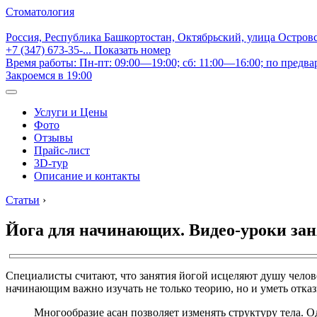
Стоматология
Россия, Республика Башкортостан, Октябрьский, улица Остров
+7 (347) 673-35-...
Показать номер
Время работы: Пн-пт: 09:00—19:00; сб: 11:00—16:00; по предва
Закроемся в 19:00
Услуги и Цены
Фото
Отзывы
Прайс-лист
3D-тур
Описание и контакты
Статьи
›
Йога для начинающих. Видео-уроки зан
Специалисты считают, что занятия йогой исцеляют душу челов
начинающим важно изучать не только теорию, но и уметь отказ
Многообразие асан позволяет изменять структуру тела.