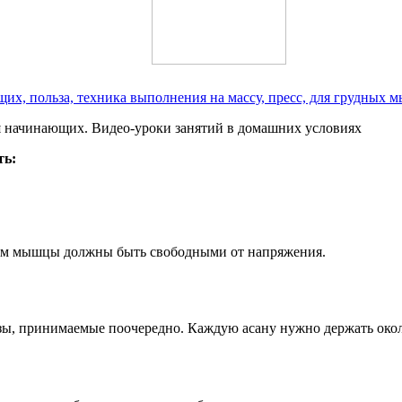
их, польза, техника выполнения на массу, пресс, для грудных 
ть:
том мышцы должны быть свободными от напряжения.
озы, принимаемые поочередно. Каждую асану нужно держать око