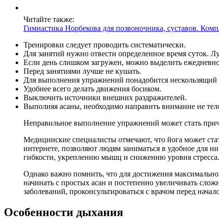
Читайте также:
Гимнастика Норбекова для позвоночника, суставов. Комп
Тренировки следует проводить систематически.
Для занятий нужно отвести определенное время суток. Лу
Если день слишком загружен, можно выделить ежедневно
Перед занятиями лучше не кушать.
Для выполнения упражнений понадобится нескользящий 
Удобнее всего делать движения босиком.
Выключить источники внешних раздражителей.
Выполняя асаны, необходимо направить внимание не тело
Неправильное выполнение упражнений может стать при
Медицинские специалисты отмечают, что йога может ста
интернете, позволяют людям заниматься в удобное для н
гибкости, укреплению мышц и снижению уровня стресса
Однако важно помнить, что для достижения максимально
начинать с простых асан и постепенно увеличивать сло
заболеваний, проконсультироваться с врачом перед нача
Особенности дыхания