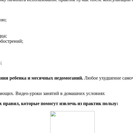
ию;
дца;
обострений;
;
ия ребенка и месячных недомоганий.
Любое ухудшение самоч
 правил, которые помогут извлечь из практик пользу: