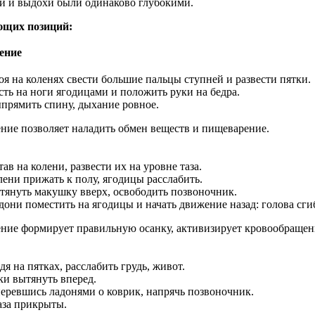
хи и выдохи были одинаково глубокими.
ющих позиций:
ение
оя на коленях свести большие пальцы ступней и развести пятки.
сть на ноги ягодицами и положить руки на бедра.
прямить спину, дыхание ровное.
ние позволяет наладить обмен веществ и пищеварение.
тав на колени, развести их на уровне таза.
лени прижать к полу, ягодицы расслабить.
тянуть макушку вверх, освободить позвоночник.
дони поместить на ягодицы и начать движение назад: голова сги
ние формирует правильную осанку, активизирует кровообращени
дя на пятках, расслабить грудь, живот.
ки вытянуть вперед.
еревшись ладонями о коврик, напрячь позвоночник.
аза прикрыты.