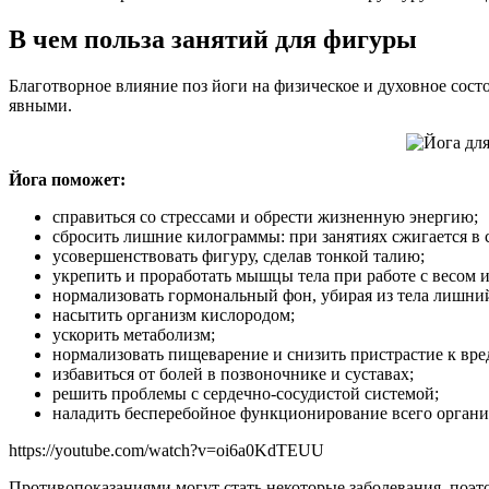
В чем польза занятий для фигуры
Благотворное влияние поз йоги на физическое и духовное сост
явными.
Йога поможет:
справиться со стрессами и обрести жизненную энергию;
сбросить лишние килограммы: при занятиях сжигается в 
усовершенствовать фигуру, сделав тонкой талию;
укрепить и проработать мышцы тела при работе с весом и
нормализовать гормональный фон, убирая из тела лишний
насытить организм кислородом;
ускорить метаболизм;
нормализовать пищеварение и снизить пристрастие к вред
избавиться от болей в позвоночнике и суставах;
решить проблемы с сердечно-сосудистой системой;
наладить бесперебойное функционирование всего органи
https://youtube.com/watch?v=oi6a0KdTEUU
Противопоказаниями могут стать некоторые заболевания, поэт