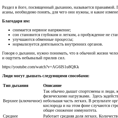
Раздел в йоге, посвященный дыханию, называется пранаямой. 
асаны, необходимо понять, для чего они нужны, и какие измене
Благодаря им:
снимается нервное напряжение;
сон становится глубоким и легким, а пробуждение не ста
улучшаются обменные процессы;
нормализуется деятельность внутренних органов.
Говоря о дыхании, нужно понимать, что в обычной жизни челове
и ощутить небывалый прилив сил.
https://youtube.com/watch?v=AG6IS1u8QKk
Люди могут дышать следующими способами:
Тип дыхания
Описание
Так обычно дышат спортсмены и люди, к
физическими нагрузками. Здесь задейст
Верхнее (ключичное)
небольшая часть легких. В результате ор
кислорода и на этом фоне случаются стр
общее снижение иммунитета.
Среднее
Работает средняя доля легких. Количеств