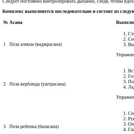
Следует постоянно контролировать дыхание, следя, чтобы вдо
Комплекс выполняется последовательно и состоит из следу
№
Асана
Выполн
Ст
Се
1
Поза алмаза (ваджрасана)
Вы
Упражне
Вс
Го
По
2
Поза верблюда (уштрасана)
Ла
Упражне
Си
Ру
Оп
3
Поза ребенка (баласана)
Гл