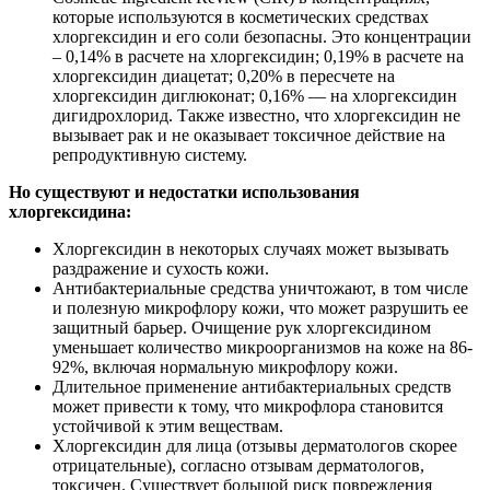
которые используются в косметических средствах
хлоргексидин и его соли безопасны. Это концентрации
– 0,14% в расчете на хлоргексидин; 0,19% в расчете на
хлоргексидин диацетат; 0,20% в пересчете на
хлоргексидин диглюконат; 0,16% — на хлоргексидин
дигидрохлорид. Также известно, что хлоргексидин не
вызывает рак и не оказывает токсичное действие на
репродуктивную систему.
Но существуют и недостатки использования
хлоргексидина:
Хлоргексидин в некоторых случаях может вызывать
раздражение и сухость кожи.
Антибактериальные средства уничтожают, в том числе
и полезную микрофлору кожи, что может разрушить ее
защитный барьер. Очищение рук хлоргексидином
уменьшает количество микроорганизмов на коже на 86-
92%, включая нормальную микрофлору кожи.
Длительное применение антибактериальных средств
может привести к тому, что микрофлора становится
устойчивой к этим веществам.
Хлоргексидин для лица (отзывы дерматологов скорее
отрицательные), согласно отзывам дерматологов,
токсичен. Существует большой риск повреждения