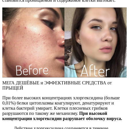
становится проницаемой и содержимое клетки вытекает.
МЕГА ДЕШЁВЫЕ и ЭФФЕКТИВНЫЕ СРЕДСТВА от
ПРЫЩЕЙ
При более высоких концентрациях хлоргексидина (больше
0,01%) белки цитоплазмы коагулируют, денатурируют и
клетка бактерий умирает. Клетки плесневых грибков
разрушаются по такому же механизму.
При высокой
концентрации хлоргексидин разрушает оболочку вируса.
Действие хлоргексидина сохраняется в течение