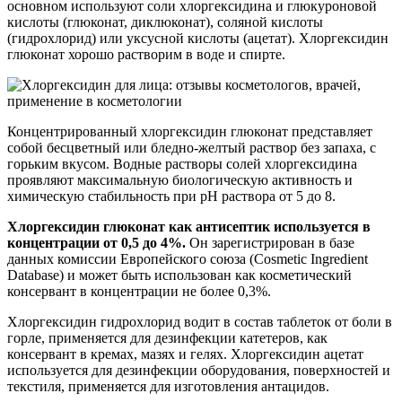
основном используют соли хлоргексидина и глюкуроновой
кислоты (глюконат, диклюконат), соляной кислоты
(гидрохлорид) или уксусной кислоты (ацетат). Хлоргексидин
глюконат хорошо растворим в воде и спирте.
Концентрированный хлоргексидин глюконат представляет
собой бесцветный или бледно-желтый раствор без запаха, с
горьким вкусом. Водные растворы солей хлоргексидина
проявляют максимальную биологическую активность и
химическую стабильность при рН раствора от 5 до 8.
Хлоргексидин глюконат как антисептик используется в
концентрации от 0,5 до 4%.
Он зарегистрирован в базе
данных комиссии Европейского союза (Cosmetic Ingredient
Database) и может быть использован как косметический
консервант в концентрации не более 0,3%.
Хлоргексидин гидрохлорид водит в состав таблеток от боли в
горле, применяется для дезинфекции катетеров, как
консервант в кремах, мазях и гелях. Хлоргексидин ацетат
используется для дезинфекции оборудования, поверхностей и
текстиля, применяется для изготовления антацидов.