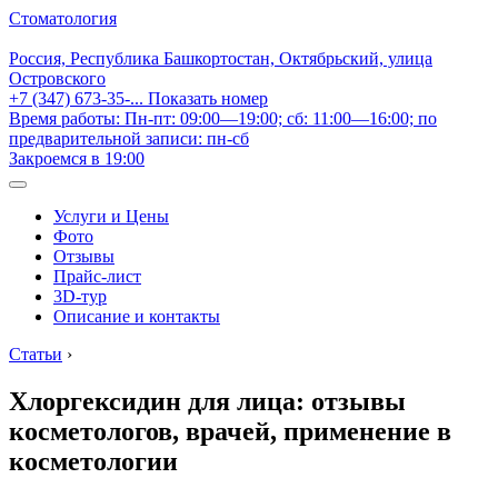
Стоматология
Россия, Республика Башкортостан, Октябрьский, улица
Островского
+7 (347) 673-35-...
Показать номер
Время работы: Пн-пт: 09:00—19:00; сб: 11:00—16:00; по
предварительной записи: пн-сб
Закроемся в 19:00
Услуги и Цены
Фото
Отзывы
Прайс-лист
3D-тур
Описание и контакты
Статьи
›
Хлоргексидин для лица: отзывы
косметологов, врачей, применение в
косметологии