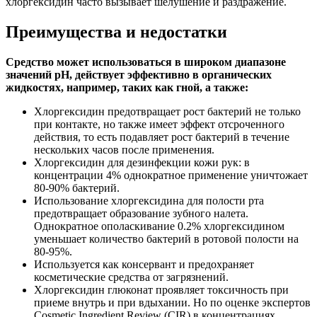
хлоргексидин часто вызывает шелушение и раздражение.
Преимущества и недостатки
Средство может использоваться в широком диапазоне
значений рН, действует эффективно в органических
жидкостях, например, таких как гной, а также:
Хлоргексидин предотвращает рост бактерий не только
при контакте, но также имеет эффект отсроченного
действия, то есть подавляет рост бактерий в течение
нескольких часов после применения.
Хлоргексидин для дезинфекции кожи рук: в
концентрации 4% однократное применение уничтожает
80-90% бактерий.
Использование хлоргексидина для полости рта
предотвращает образование зубного налета.
Однократное ополаскивание 0.2% хлоргексидином
уменьшает количество бактерий в ротовой полости на
80-95%.
Используется как консервант и предохраняет
косметические средства от загрязнений.
Хлоргексидин глюконат проявляет токсичность при
приеме внутрь и при вдыхании. Но по оценке экспертов
Cosmetic Ingredient Review (CIR) в концентрациях,