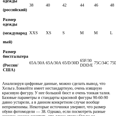
одежды
38
40
42
44
46
48
(российский)
Размер
одежды
XXS
XS
S
M
M
L
(международ
ный)
Размер
бюстгальтера
65F/30
65А/30A
65А/30A
65/D/30D
75C/34C
75
(Россия/
DDD/E
США)
Анализируя цифровые данные, можно сделать вывод, что
Хельга Ловкейти имеет нестандартную, очень изящную
красивую фигуру. У нее большой бюст и очень тонкая талия.
Базовые параметры и стандарты красивой фигуры 90-60-90
давно устарели, а в данном конкретном случае вообще
неприменимы. Некоторые источники уверяют, что размер
обуви фотомодели — 38. Однако, если посмотреть разные