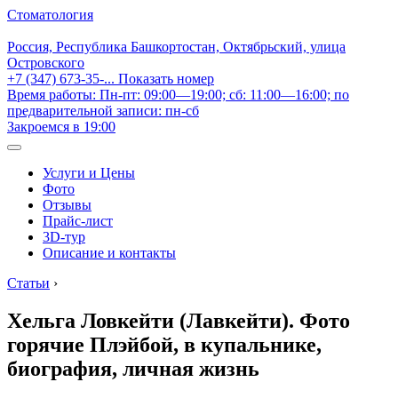
Стоматология
Россия, Республика Башкортостан, Октябрьский, улица
Островского
+7 (347) 673-35-...
Показать номер
Время работы: Пн-пт: 09:00—19:00; сб: 11:00—16:00; по
предварительной записи: пн-сб
Закроемся в 19:00
Услуги и Цены
Фото
Отзывы
Прайс-лист
3D-тур
Описание и контакты
Статьи
›
Хельга Ловкейти (Лавкейти). Фото
горячие Плэйбой, в купальнике,
биография, личная жизнь