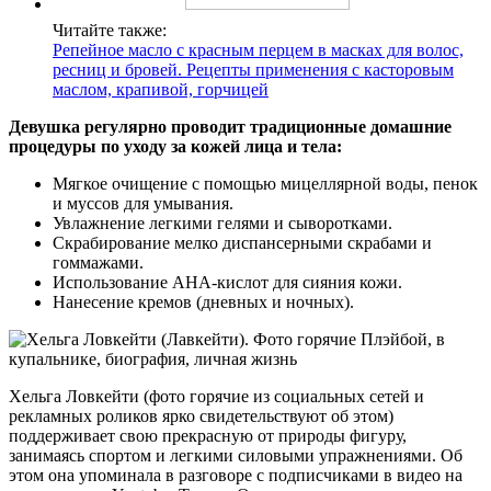
Читайте также:
Репейное масло с красным перцем в масках для волос,
ресниц и бровей. Рецепты применения с касторовым
маслом, крапивой, горчицей
Девушка регулярно проводит традиционные домашние
процедуры по уходу за кожей лица и тела:
Мягкое очищение с помощью мицеллярной воды, пенок
и муссов для умывания.
Увлажнение легкими гелями и сыворотками.
Скрабирование мелко диспансерными скрабами и
гоммажами.
Использование AHA-кислот для сияния кожи.
Нанесение кремов (дневных и ночных).
Хельга Ловкейти (фото горячие из социальных сетей и
рекламных роликов ярко свидетельствуют об этом)
поддерживает свою прекрасную от природы фигуру,
занимаясь спортом и легкими силовыми упражнениями. Об
этом она упоминала в разговоре с подписчиками в видео на