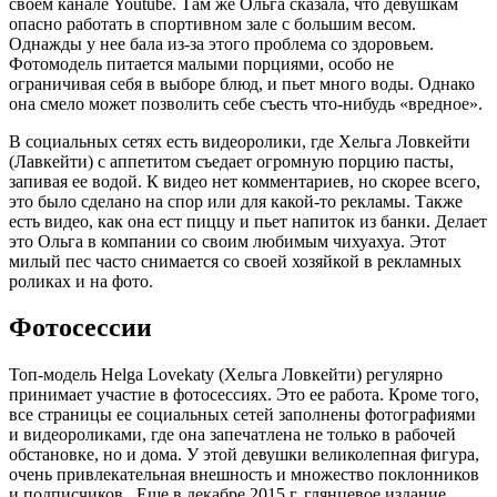
своем канале Youtube. Там же Ольга сказала, что девушкам
опасно работать в спортивном зале с большим весом.
Однажды у нее бала из-за этого проблема со здоровьем.
Фотомодель питается малыми порциями, особо не
ограничивая себя в выборе блюд, и пьет много воды. Однако
она смело может позволить себе съесть что-нибудь «вредное».
В социальных сетях есть видеоролики, где Хельга Ловкейти
(Лавкейти) с аппетитом съедает огромную порцию пасты,
запивая ее водой. К видео нет комментариев, но скорее всего,
это было сделано на спор или для какой-то рекламы. Также
есть видео, как она ест пиццу и пьет напиток из банки. Делает
это Ольга в компании со своим любимым чихуахуа. Этот
милый пес часто снимается со своей хозяйкой в рекламных
роликах и на фото.
Фотосессии
Топ-модель Helga Lovekaty (Хельга Ловкейти) регулярно
принимает участие в фотосессиях. Это ее работа. Кроме того,
все страницы ее социальных сетей заполнены фотографиями
и видеороликами, где она запечатлена не только в рабочей
обстановке, но и дома. У этой девушки великолепная фигура,
очень привлекательная внешность и множество поклонников
и подписчиков. Еще в декабре 2015 г. глянцевое издание