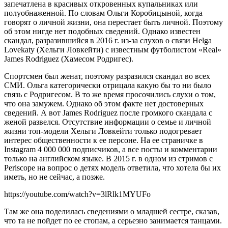
запечатлена в красивых откровенных купальниках или
полуобнаженной. По словам Ольги Коробицыной, когда
говорят о личной жизни, она перестает быть личной. Поэтому
об этом нигде нет подобных сведений. Однако известен
скандал, разразившийся в 2016 г. из-за слухов о связи Helga
Lovekaty (Хельги Ловкейти) с известным футболистом «Real»
James Rodriguez (Хамесом Родригес).
Спортсмен был женат, поэтому разразился скандал во всех
СМИ. Ольга категорически отрицала какую бы то ни было
связь с Родригесом. В то же время просочились слухи о том,
что она замужем. Однако об этом факте нет достоверных
сведений. А вот James Rodriguez после громкого скандала с
женой развелся. Отсутствие информации о семье и личной
жизни топ-модели Хельги Ловкейти только подогревает
интерес общественности к ее персоне. На ее страничке в
Instagram 4 000 000 подписчиков, а все посты и комментарии
только на английском языке. В 2015 г. в одном из стримов с
Periscope на вопрос о детях модель ответила, что хотела бы их
иметь, но не сейчас, а позже.
https://youtube.com/watch?v=3lRlk1MYUFo
Там же она поделилась сведениями о младшей сестре, сказав,
что та не пойдет по ее стопам, а серьезно занимается танцами.