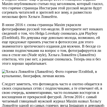
Maxim опубликовало статью под заголовком, который гласил,
что горячие страницы Инстаграм этой русской модели будут
согревать читателей и зрителей все зиму, и разместило
несколько фото Хельги Ловкейти.
В июне 2016 г. снова страницы Maxim украсили
фотографиями русской топ-модели. В интернете нет никаких
сведений о том, что Helga Lovekaty снималась для Playboy
(Плейбой). Но девушка еще довольно молода, возможно, ей
еще предложат принять участие в фотосессии для этого
знаменитого эротического издания для мужчин. В беседе со
своими подписчиками на вопрос о том, фотографируется ли
она в стиле ню (Nude style), Хельга Ловкейти (Лавкейти)
ответила, что уже нет, а раньше снималась. Теперь она и без
этого хорошо зарабатывает.
Следует заметить, что фотомодель часто и охотно общается в
своих социальных сетях с подписчиками, а те отвечают ей, в
свою очередь, комментариями, часто полными восторгов и
восхищения ее прекрасной фигурой. Летом 2016 г. самый
читаемый глянцевый мужской журнал Maxim назвал Хельгу
Ловкейти одной из самых горячих звезд Instagram и девушкой-