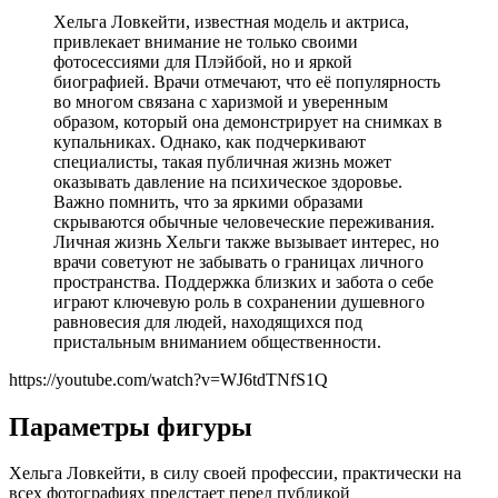
Хельга Ловкейти, известная модель и актриса,
привлекает внимание не только своими
фотосессиями для Плэйбой, но и яркой
биографией. Врачи отмечают, что её популярность
во многом связана с харизмой и уверенным
образом, который она демонстрирует на снимках в
купальниках. Однако, как подчеркивают
специалисты, такая публичная жизнь может
оказывать давление на психическое здоровье.
Важно помнить, что за яркими образами
скрываются обычные человеческие переживания.
Личная жизнь Хельги также вызывает интерес, но
врачи советуют не забывать о границах личного
пространства. Поддержка близких и забота о себе
играют ключевую роль в сохранении душевного
равновесия для людей, находящихся под
пристальным вниманием общественности.
https://youtube.com/watch?v=WJ6tdTNfS1Q
Параметры фигуры
Хельга Ловкейти, в силу своей профессии, практически на
всех фотографиях предстает перед публикой