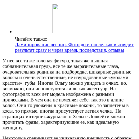
Читайте также:
Ламинирование ресниц. Фото до и после, как выглядит
результат сразу и через время, последствия, отзывы
У нее все та же точеная фигура, такая же пышная
соблазнительная грудь, все те же выразительные глаза,
очаровательная родинка на подбородке, шикарные длинные
волосы и очень естественные, не изуродованные «уколами
красоты», губы. Иногда Ольгу можно увидеть в очках, но,
возможно, они используются лишь как аксессуар. На
фотографиях всех лет модель изображена с разными
прическами. В чем она не изменяет себе, так это в длине
волос. Они то уложены в красивые локоны, то заплетены в
косы, то прямые, иногда присутствует легкая челка. На
страницах интернет-журналов о Хельге Ловкейти можно
прочитать фразы, характеризующие ее, как идеальную
женщину.
Некоторые сравнивают ее уникальную внешность с образом