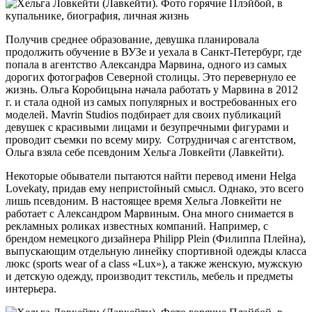
Получив среднее образование, девушка планировала
продолжить обучение в ВУЗе и уехала в Санкт-Петербург, где
попала в агентство Александра Марвина, одного из самых
дорогих фотографов Северной столицы. Это перевернуло ее
жизнь. Ольга Коробицына начала работать у Марвина в 2012
г. и стала одной из самых популярных и востребованных его
моделей. Mavrin Studios подбирает для своих публикаций
девушек с красивыми лицами и безупречными фигурами и
проводит съемки по всему миру. Сотрудничая с агентством,
Ольга взяла себе псевдоним Хельга Ловкейти (Лавкейти).
Некоторые обыватели пытаются найти перевод имени Helga
Lovekaty, придав ему непристойный смысл. Однако, это всего
лишь псевдоним. В настоящее время Хельга Ловкейти не
работает с Александром Марвиным. Она много снимается в
рекламных роликах известных компаний. Например, с
брендом немецкого дизайнера Philipp Plein (Филиппа Плейна),
выпускающим отдельную линейку спортивной одежды класса
люкс (sports wear of a class «Lux»), а также женскую, мужскую
и детскую одежду, производит текстиль, мебель и предметы
интерьера.