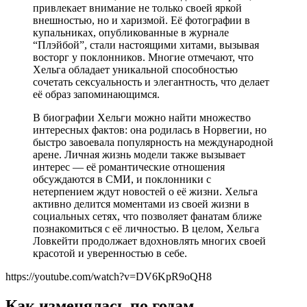
привлекает внимание не только своей яркой
внешностью, но и харизмой. Её фотографии в
купальниках, опубликованные в журнале
“Плэйбой”, стали настоящими хитами, вызывая
восторг у поклонников. Многие отмечают, что
Хельга обладает уникальной способностью
сочетать сексуальность и элегантность, что делает
её образ запоминающимся.
В биографии Хельги можно найти множество
интересных фактов: она родилась в Норвегии, но
быстро завоевала популярность на международной
арене. Личная жизнь модели также вызывает
интерес — её романтические отношения
обсуждаются в СМИ, и поклонники с
нетерпением ждут новостей о её жизни. Хельга
активно делится моментами из своей жизни в
социальных сетях, что позволяет фанатам ближе
познакомиться с её личностью. В целом, Хельга
Ловкейти продолжает вдохновлять многих своей
красотой и уверенностью в себе.
https://youtube.com/watch?v=DV6KpR9oQH8
Как изменялась по годам