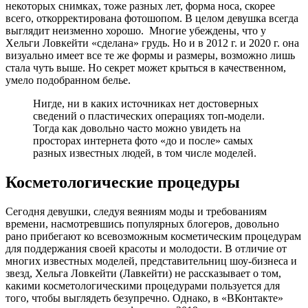
некоторых снимках, тоже разных лет, форма носа, скорее
всего, откорректирована фотошопом. В целом девушка всегда
выглядит неизменно хорошо. Многие убеждены, что у
Хельги Ловкейти «сделана» грудь. Но и в 2012 г. и 2020 г. она
визуально имеет все те же формы и размеры, возможно лишь
стала чуть выше. Но секрет может крыться в качественном,
умело подобранном белье.
Нигде, ни в каких источниках нет достоверных
сведений о пластических операциях топ-модели.
Тогда как довольно часто можно увидеть на
просторах интернета фото «до и после» самых
разных известных людей, в том числе моделей.
Косметологические процедуры
Сегодня девушки, следуя веяниям моды и требованиям
времени, насмотревшись популярных блогеров, довольно
рано прибегают ко всевозможным косметическим процедурам
для поддержания своей красоты и молодости. В отличие от
многих известных моделей, представительниц шоу-бизнеса и
звезд, Хельга Ловкейти (Лавкейти) не рассказывает о том,
какими косметологическими процедурами пользуется для
того, чтобы выглядеть безупречно. Однако, в «ВКонтакте»