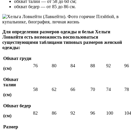
обхват талии — от 58 до 60 см;
обхват бедер — от 85 до 86 см.
Для определения размеров одежды и белья Хельги
Ловкейти есть возможность воспользоваться
существующими таблицами типовых размеров женской
одежды:
Обхват груди
76
80
84
88
92
96
(см)
Обхват
талии
58
62
66
70
74
78
(см)
Обхват бедер
82
86
92
96
100
10
(см)
Размер