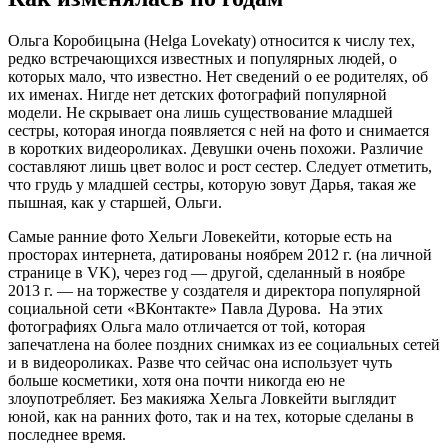
Ольга Коробицына (Helga Lovekaty) относится к числу тех,
редко встречающихся известных и популярных людей, о
которых мало, что известно. Нет сведений о ее родителях, об
их именах. Нигде нет детских фотографий популярной
модели. Не скрывает она лишь существование младшей
сестры, которая иногда появляется с ней на фото и снимается
в коротких видеороликах. Девушки очень похожи. Различие
составляют лишь цвет волос и рост сестер. Следует отметить,
что грудь у младшей сестры, которую зовут Дарья, такая же
пышная, как у старшей, Ольги.
Самые ранние фото Хельги Ловекейти, которые есть на
просторах интернета, датированы ноябрем 2012 г. (на личной
странице в VK), через год — другой, сделанный в ноябре
2013 г. — на торжестве у создателя и директора популярной
социальной сети «ВКонтакте» Павла Дурова. На этих
фотографиях Ольга мало отличается от той, которая
запечатлена на более поздних снимках из ее социальных сетей
и в видеороликах. Разве что сейчас она использует чуть
больше косметики, хотя она почти никогда ею не
злоупотребляет. Без макияжа Хельга Ловкейти выглядит
юной, как на ранних фото, так и на тех, которые сделаны в
последнее время.