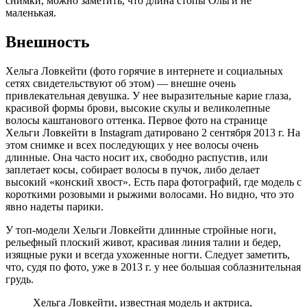
снимки, можно заметить, что длина стопы Ольги не
маленькая.
Внешность
Хельга Ловкейти (фото горячие в интернете и социальных
сетях свидетельствуют об этом) — внешне очень
привлекательная девушка. У нее выразительные карие глаза,
красивой формы брови, высокие скулы и великолепные
волосы каштанового оттенка. Первое фото на странице
Хельги Ловкейти в Instagram датировано 2 сентября 2013 г. На
этом снимке и всех последующих у нее волосы очень
длинные. Она часто носит их, свободно распустив, или
заплетает косы, собирает волосы в пучок, либо делает
высокий «конский хвост». Есть пара фотографий, где модель с
короткими розовыми и рыжими волосами. Но видно, что это
явно надеты парики.
У топ-модели Хельги Ловкейти длинные стройные ноги,
рельефный плоский живот, красивая линия талии и бедер,
изящные руки и всегда ухоженные ногти. Следует заметить,
что, судя по фото, уже в 2013 г. у нее большая соблазнительная
грудь.
Хельга Ловкейти, известная модель и актриса,